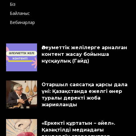
Біз
Байланыс
Вебинарлар
Әлеуметтік желілерге арналған
контент жасау бойынша
нұсқаулық (Гайд)
Отаршыл саясатқа қарсы дала
үні: Қазақстанда ежелгі өнер
туралы деректі жоба
жарияланды
«Еркекті құртатын – әйел».
Қазақтілді медиадағы