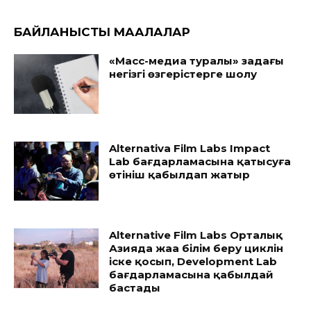
БАЙЛАНЫСТЫ МАҚАЛАЛАР
«Масс-медиа туралы» заңдағы
негізгі өзгерістерге шолу
Alternativa Film Labs Impact
Lab бағдарламасына қатысуға
өтініш қабылдап жатыр
Alternative Film Labs Орталық
Азияда жаңа білім беру циклін
іске қосып, Development Lab
бағдарламасына қабылдай
бастады