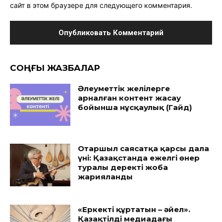
сайт в этом браузере для следующего комментария.
CОҢҒЫ ЖАЗБАЛАР
Әлеуметтік желілерге
арналған контент жасау
бойынша нұсқаулық (Гайд)
Отаршыл саясатқа қарсы дала
үні: Қазақстанда ежелгі өнер
туралы деректі жоба
жарияланды
«Еркекті құртатын – әйел».
Қазақтілді медиадағы