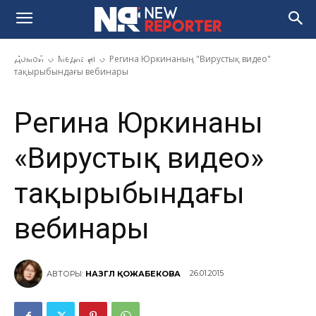
Регина Юркинаның «Вирустық
видео» тақырыбындағы
вебинары
Домой
Медиа үні
Регина Юркинаның "Вирустық видео"
тақырыбындағы вебинары
Регина Юркинаның
«Вирустық видео»
тақырыбындағы
вебинары
26.01.2015
АВТОРЫ:
НАЗГҮЛ ҚОЖАБЕКОВА