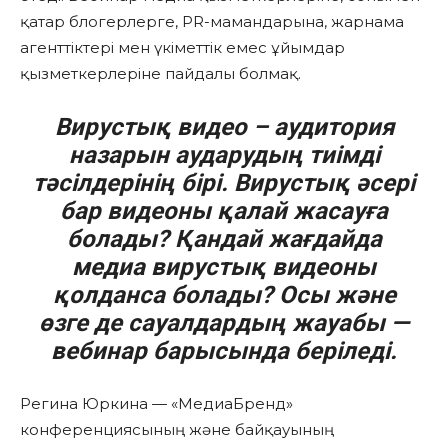
қатар блогерлерге, PR-мамандарына, жарнама
агенттіктері мен үкіметтік емес ұйымдар
қызметкерлеріне пайдалы болмақ.
Вирустық видео – аудитория
назарын аударудың тиімді
тәсілдерінің бірі. Вирустық әсері
бар видеоны қалай жасауға
болады? Қандай жағдайда
медиа вирустық видеоны
қолданса болады? Осы және
өзге де сауалдардың жауабы —
вебинар барысында беріледі.
Регина Юркина — «МедиаБренд»
конференциясының және байқауының