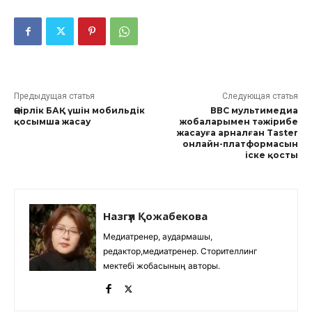
Предыдущая статья
Следующая статья
Өңірлік БАҚ үшін мобильдік
ВВС мультимедиа
қосымша жасау
жобаларымен тәжірибе
жасауға арналған Taster
онлайн-платформасын
іске қосты
Назгүл Қожабекова
Медиатренер, аудармашы,
редактор,медиатренер. Сторителлинг
мектебі жобасының авторы.