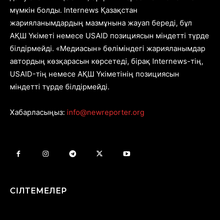
мүмкін болды. Internews Қазақстан
жарияланымдардың мазмұнына жауап береді, бұл
АҚШ Үкіметі немесе USAID позициясын міндетті түрде
білдірмейді. «Медиасын» бөліміндегі жарияланымдар
автордың көзқарасын көрсетеді, бірақ Internews-тің,
USAID-тің немесе АҚШ Үкіметінің позициясын
міндетті түрде білдірмейді.
Хабарласыңыз:
info@newreporter.org
СІЛТЕМЕЛЕР