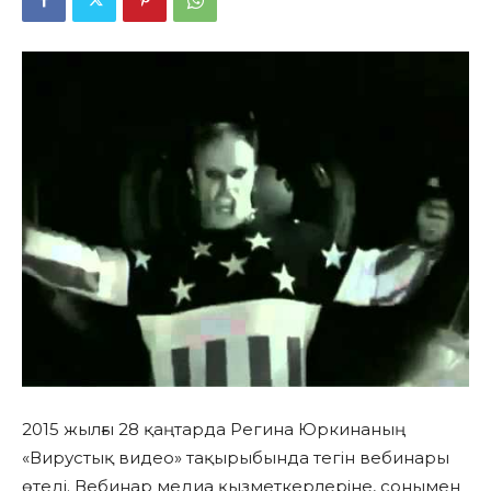
2015 жылғы 28 қаңтарда Регина Юркинаның
«Вирустық видео» тақырыбында тегін вебинары
өтеді. Вебинар медиа қызметкерлеріне, сонымен