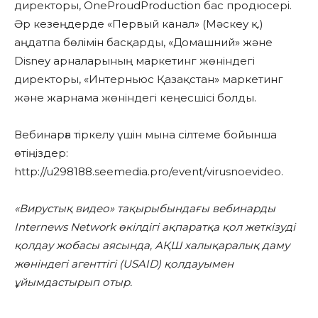
директоры, OneProudProduction бас продюсері.
Әр кезеңдерде «Первый канал» (Мәскеу қ.)
аңдатпа бөлімін басқарды, «Домашний» және
Disney арналарының маркетинг жөніндегі
директоры, «Интерньюс Қазақстан» маркетинг
және жарнама жөніндегі кеңесшісі болды.
Вебинарға тіркелу үшін мына сілтеме бойынша
өтіңіздер:
http://u298188.seemedia.pro/event/virusnoevideo.
«Вирустық видео» тақырыбындағы вебинарды
Internews Network өкілдігі ақпаратқа қол жеткізуді
қолдау жобасы аясында, АҚШ халықаралық даму
жөніндегі агенттігі (USAID) қолдауымен
ұйымдастырып отыр.