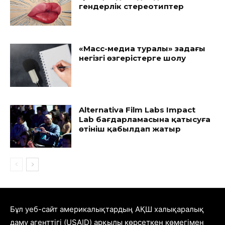
гендерлік стереотиптер
«Масс-медиа туралы» заңдағы
негізгі өзгерістерге шолу
Alternativa Film Labs Impact
Lab бағдарламасына қатысуға
өтініш қабылдап жатыр
Бұл уеб-сайт америкалықтардың АҚШ халықаралық
даму агенттігі (USAID) арқылы көрсеткен көмегімен