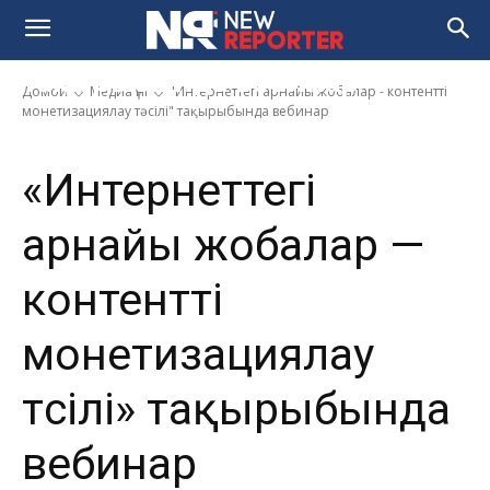
жобалар — контентті
монетизациялау тәсілі»
тақырыбында вебинар
Домой
Медиа үні
"Интернеттегі арнайы жобалар - контентті
монетизациялау тәсілі" тақырыбында вебинар
«Интернеттегі
арнайы жобалар —
контентті
монетизациялау
тәсілі» тақырыбында
вебинар