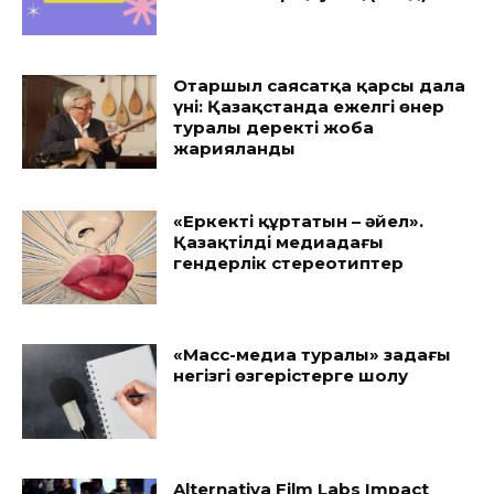
Отаршыл саясатқа қарсы дала
үні: Қазақстанда ежелгі өнер
туралы деректі жоба
жарияланды
«Еркекті құртатын – әйел».
Қазақтілді медиадағы
гендерлік стереотиптер
«Масс-медиа туралы» заңдағы
негізгі өзгерістерге шолу
Alternativa Film Labs Impact