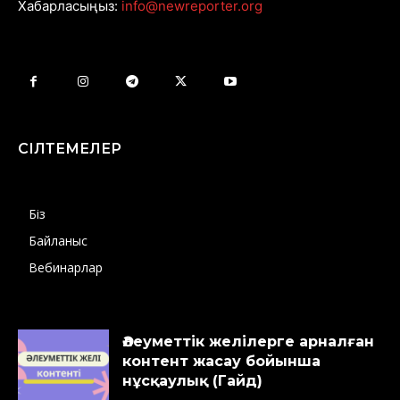
Хабарласыңыз:
info@newreporter.org
СІЛТЕМЕЛЕР
Біз
Байланыс
Вебинарлар
Әлеуметтік желілерге арналған
контент жасау бойынша
нұсқаулық (Гайд)