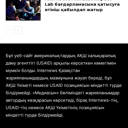
Lab бағдарламасына қатысуға
өтініш қабылдап жатыр
Бұл уеб-сайт америкалықтардың АҚШ халықаралық
даму агенттігі (USAID) арқылы көрсеткен көмегімен
мүмкін болды. Internews Қазақстан
жарияланымдардың мазмұнына жауап береді, бұл
АҚШ Үкіметі немесе USAID позициясын міндетті түрде
білдірмейді. «Медиасын» бөліміндегі жарияланымдар
автордың көзқарасын көрсетеді, бірақ Internews-тің,
USAID-тің немесе АҚШ Үкіметінің позициясын
міндетті түрде білдірмейді.