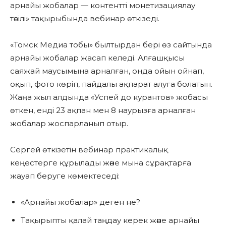
арнайы жобалар — контентті монетизациялау
тәсілі» тақырыбында вебинар өткізеді.
«Томск Медиа тобы» былтырдан бері өз сайтында
арнайы жобалар жасап келеді. Алғашқысы
саяжай маусымына арналған, онда ойын ойнап,
оқып, фото көріп, пайдалы ақпарат алуға болатын.
Жаңа жыл алдында «Успей до курантов» жобасы
өткен, енді 23 ақпан мен 8 наурызға арналған
жобалар жоспарланып отыр.
Сергей өткізетін вебинар практикалық
кеңестерге құрылады және мына сұрақтарға
жауап беруге көмектеседі:
«Арнайы жобалар» деген не?
Тақырыпты қалай таңдау керек және арнайы