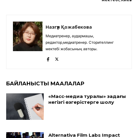
Назгүл Қожабекова
Медиатренер, аудармашы,
редактор,медиатренер. Сторителлинг
мектебі жобасының авторы.
БАЙЛАНЫСТЫ МАҚАЛАЛАР
«Масс-медиа туралы» заңдағы
негізгі өзгерістерге шолу
Alternativa Film Labs Impact