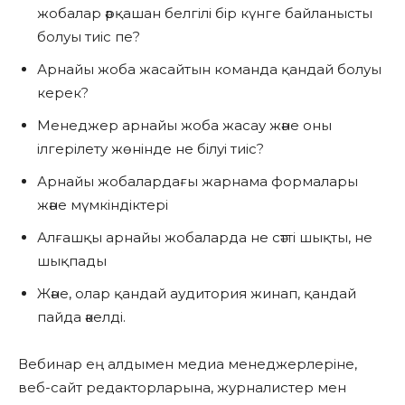
жобалар әрқашан белгілі бір күнге байланысты
болуы тиіс пе?
Арнайы жоба жасайтын команда қандай болуы
керек?
Менеджер арнайы жоба жасау және оны
ілгерілету жөнінде не білуі тиіс?
Арнайы жобалардағы жарнама формалары
және мүмкіндіктері
Алғашқы арнайы жобаларда не сәтті шықты, не
шықпады
Және, олар қандай аудитория жинап, қандай
пайда әкелді.
Вебинар ең алдымен медиа менеджерлеріне,
веб-сайт редакторларына, журналистер мен