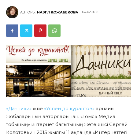
04.02.2015
АВТОРЫ:
НАЗГҮЛ ҚОЖАБЕКОВА
«Дачники»
және
«Успей до курантов»
арнайы
жобаларының авторларынан. «Томск Медиа
тобының» интернет бағытының жетекшісі Сергей
Колотовкин 2015 жылғы 11 ақпанда «Интернеттегі