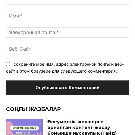
Комментарий:
Им
Эл
поч
Ве
Са
сохраните мое имя, адрес электронной почты и веб-
сайт в этом браузере для следующего комментария.
CОҢҒЫ ЖАЗБАЛАР
Әлеуметтік желілерге
арналған контент жасау
бойынша нұсқаулық (Гайд)