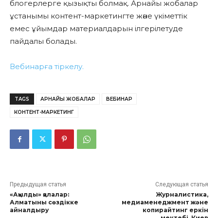
блогерлерге қызықты болмақ. Арнайы жобалар
ұстанымы контент-маркетингте және үкіметтік
емес ұйымдар материалдарын ілгерілетуде
пайдалы болады.
Вебинарға тіркелу.
TAGS
АРНАЙЫ ЖОБАЛАР
ВЕБИНАР
КОНТЕНТ-МАРКЕТИНГ
Предыдущая статья
Следующая статья
«Ақылды» қалалар:
Журналистика,
Алматыны сөздікке
медиаменеджмент және
айналдыру
копирайтинг еркін
мектебі, Киев