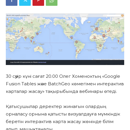
30 сәуір күні сағат 20.00 Олег Хоменоктың «Google
Fusion Tables және BatchGeo көмегімен интерактив
карталар жасау» тақырыбында вебинары өтеді.
Қатысушылар деректер жинағын олардың
орналасу орнына қатысты визуалдауға мүмкіндік
беретін интерактив карта жасау жөнінде білім
алып, машықтанады.