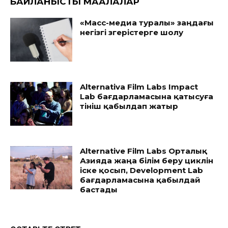
БАЙЛАНЫСТЫ МАҚАЛАЛАР
«Масс-медиа туралы» заңдағы
негізгі өзгерістерге шолу
Alternativa Film Labs Impact
Lab бағдарламасына қатысуға
өтініш қабылдап жатыр
Alternative Film Labs Орталық
Азияда жаңа білім беру циклін
іске қосып, Development Lab
бағдарламасына қабылдай
бастады