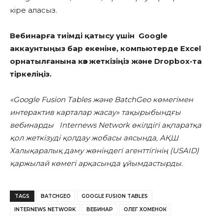
кіре аласыз.
Вебинарға тиімді қатысу үшін Google
аккаунтыңыз бар екеніне, компьютерде Excel
орнатылғанына көз жеткізіңіз және Dropbox-та
тіркеліңіз.
«Google Fusion Tables және BatchGeo көмегімен
интерактив карталар жасау» тақырыбындғы
вебинарды Internews Network өкілдігі ақпаратқа
қол жеткізуді қолдау жобасы аясында, АҚШ
Халықаралық даму жөніндегі агенттігінің (USAID)
қаржылай көмегі арқасында ұйымдастырды.
TAGS
BATCHGEO
GOOGLE FUSION TABLES
INTERNEWS NETWORK
ВЕБИНАР
ОЛЕГ ХОМЕНОК