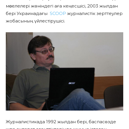
мәселелері жөніндегі аға кеңесшісі, 2003 жылдан
бері Украинадағы
SCOOP
журналистік зерттеулер
жобасының үйлестірушісі.
Журналистикада 1992 жылдан бері, баспасөзде