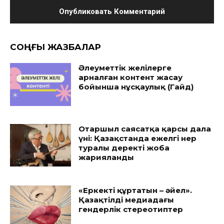
CОҢҒЫ ЖАЗБАЛАР
Әлеуметтік желілерге
арналған контент жасау
бойынша нұсқаулық (Гайд)
Отаршыл саясатқа қарсы дала
үні: Қазақстанда ежелгі өнер
туралы деректі жоба
жарияланды
«Еркекті құртатын – әйел».
Қазақтілді медиадағы
гендерлік стереотиптер