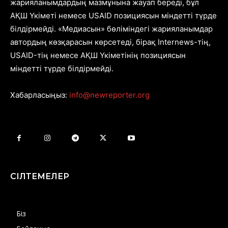
жарияланымдардың мазмұнына жауап береді, бұл
АҚШ Үкіметі немесе USAID позициясын міндетті түрде
білдірмейді. «Медиасын» бөліміндегі жарияланымдар
автордың көзқарасын көрсетеді, бірақ Internews-тің,
USAID-тің немесе АҚШ Үкіметінің позициясын
міндетті түрде білдірмейді.
Хабарласыңыз:
info@newreporter.org
СІЛТЕМЕЛЕР
Біз