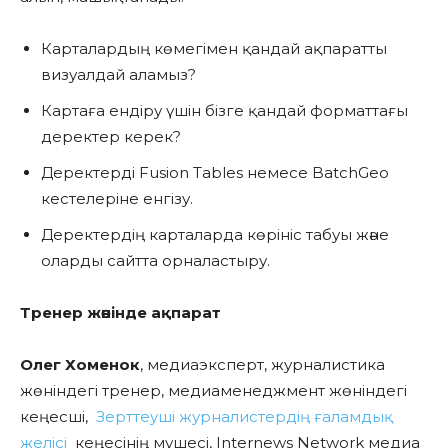
Карталардың көмегімен қандай ақпаратты
визуалдай аламыз?
Картаға ендіру үшін бізге қандай форматтағы
деректер керек?
Деректерді Fusion Tables немесе BatchGeo
кестелеріне енгізу.
Деректердің карталарда көрініс табуы және
оларды сайтта орналастыру.
Тренер жөнінде ақпарат
Олег Хоменок
, медиаэксперт, журналистика
жөніндегі тренер, медиаменеджмент жөніндегі
кеңесші,
Зерттеуші журналистердің ғаламдық
желісі
кеңесінің мүшесі, Internews Network медиа