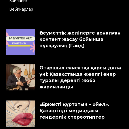
Байланыс
Вебинарлар
Әлеуметтік желілерге арналған
контент жасау бойынша
нұсқаулық (Гайд)
Отаршыл саясатқа қарсы дала
үні: Қазақстанда ежелгі өнер
туралы деректі жоба
жарияланды
«Еркекті құртатын – әйел».
Қазақтілді медиадағы
гендерлік стереотиптер