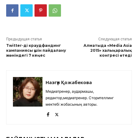
Предыдущая статья
Следующая статья
Twitter-ді краудфандинг
Алматыда «Media Asia
кампаниясы үшін пайдалану
2015» халықаралық
жөніндегі 7 кеңес
конгресі өтеді
Назгүл Қожабекова
Медиатренер, аудармашы,
редактор,медиатренер. Сторителлинг
мектебі жобасының авторы.