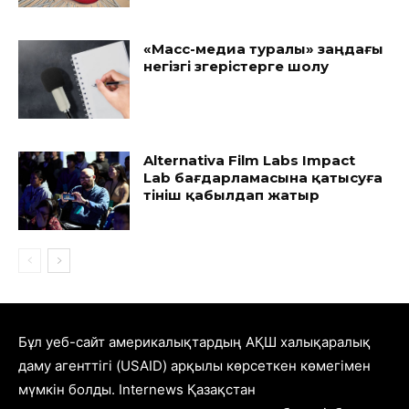
«Масс-медиа туралы» заңдағы
негізгі өзгерістерге шолу
Alternativa Film Labs Impact
Lab бағдарламасына қатысуға
өтініш қабылдап жатыр
Бұл уеб-сайт америкалықтардың АҚШ халықаралық
даму агенттігі (USAID) арқылы көрсеткен көмегімен
мүмкін болды. Internews Қазақстан