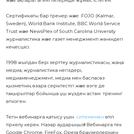
және ақпарат агенттіктерінде жұмыс істеген.
Сертификаты бар тренер және FOJO (Kalmar,
Sweden), World Bank Institute, BBC World Service
Trust және NewsPlex of South Carolina University
журналистика және газет менеджменті жөніндегі
кеңесшісі.
1998 жылдан бері зерттеу журналистикасы, жаңа
медиа, журналистика негіздері,
медиаменеджмент, медиа мен баспасөз
қызметінің өзара серіктестігі және өзге де
тақырыптар бойынша үш жүзден астам тренинг
өткізген.
Тегін вебинарға қатысу үшін
сілтемемен
өтіп
тіркелу керек. Назар аударыңыз
!
Вебинарға тек
Google Chrome, FireFox, Opera браузерлерінен