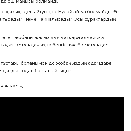
онда еш маңызы болмайды.
не қызық» деп айтуында. Бұлай айтуға болмайды. Өз
да тұрады? Немен айналысады? Осы сұрақтардың
еген жобаны жалғыз өзіңіз атқара алмайсыз.
айтыңыз. Командаңызда белгілі кәсіби мамандар
ті тұстары болғанымен де жобаңыздың адамдарға
аяңызды содан бастап айтыңыз.
ан көріңіз: