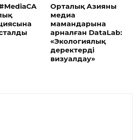
 #MediaCA
Орталық Азияның
лық
медиа
циясына
мамандарына
асталды
арналған DataLab:
«Экологиялық
деректерді
визуалдау»