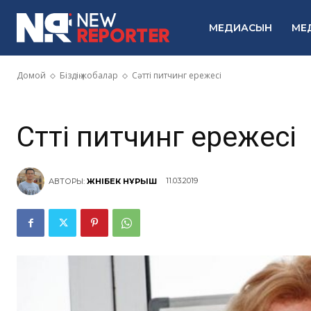
БІЗДІҢ ЖОБАЛАР
ВЕБИНАР
МЕДИАСЫН
МЕ
Сәтті питчинг
Домой
Біздің жобалар
Сәтті питчинг ережесі
Сәтті питчинг ережесі
11.03.2019
АВТОРЫ:
ЖӘНІБЕК НҰРЫШ