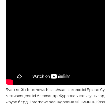
Бұған дейін Internews Kazakhstan жетекшісі Ержа
медиакеңесшісі Александр Журавлев қатысушыла
жауап берді. Internews халықаралық ұйымының Қазақс