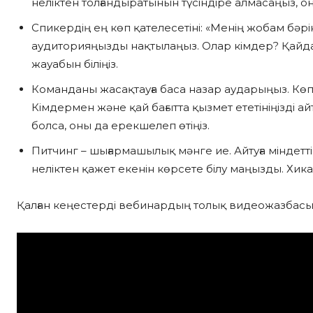
неліктен толғандыратынын түсіндіре алмасаңыз, 
Спикердің ең көп қателесетіні: «Менің жобам бәрі
аудиторияңызды нақтылаңыз. Олар кімдер? Қай
жауабын біліңіз.
Команданы жасақтауға баса назар аударыңыз. Көпт
Кімдермен және қай бағытта қызмет ететініңізді 
болса, оны да ерекшелеп өтіңіз.
Питчинг – шығармашылық мәнге ие. Айтуға міндет
неліктен қажет екенін көрсете білу маңызды. Хик
Қалған кеңестерді вебинардың толық видеожазбасын