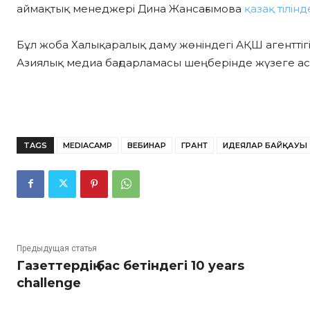
аймақтық менеджері Дина Жансағымова
қазақ тілін
Бұл жоба Халықаралық даму жөніндегі АҚШ агентті
Азиялық медиа бағдарламасы шеңберінде жүзеге а
TAGS
MEDIACAMP
ВЕБИНАР
ГРАНТ
ИДЕЯЛАР БАЙҚАУЫ
Предыдущая статья
Газеттердің бас бетіндегі 10 years
challenge