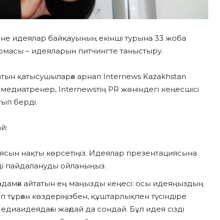
сіне идеялар байқауының екінші турына 33 жоба
сырмасы – идеяларын питчингте таныстыру.
ын қатысушыларға арнап Internews Kazakhstan
едиатренер, Internewsтің PR жөніндегі кеңесшісі
ып берді.
й:
ын нақты көрсетіңіз. Идеялар презентациясына
мді пайдалануды ойланыңыз.
дамға айтатын ең маңызды кеңесі: осы идеяңыздың
п тұрған көздеріңізбен, құштарлықпен түсіндіре
диаидеядағы жағдай да сондай. Бұл идея сізді