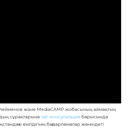
н Сүлейменов және MediaCAMP жобасының аймақтың
рдың сұрақтарына
чат-консультация
барысында
тандағы өкілдігінің бағдарламалар жөніндегі