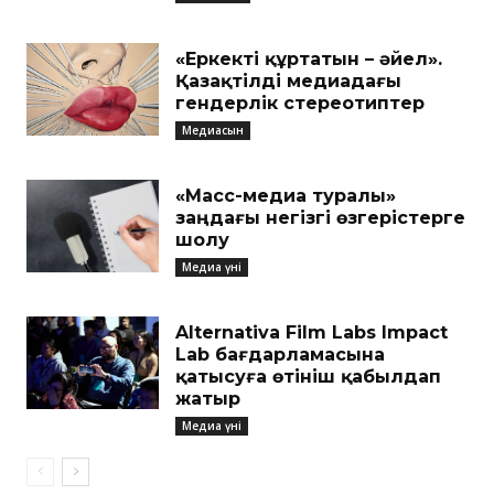
«Еркекті құртатын – әйел».
Қазақтілді медиадағы
гендерлік стереотиптер
Медиасын
«Масс-медиа туралы»
заңдағы негізгі өзгерістерге
шолу
Медиа үні
Alternativa Film Labs Impact
Lab бағдарламасына
қатысуға өтініш қабылдап
жатыр
Медиа үні