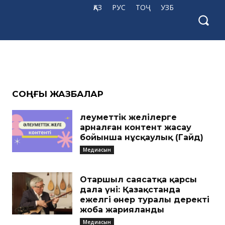
ҚАЗ
РУС
ТОҶ
УЗБ
CОҢҒЫ ЖАЗБАЛАР
Әлеуметтік желілерге
арналған контент жасау
бойынша нұсқаулық (Гайд)
Медиасын
Отаршыл саясатқа қарсы
дала үні: Қазақстанда
ежелгі өнер туралы деректі
жоба жарияланды
Медиасын