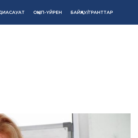
ДИАСАУАТ
ОҚЫП-ҮЙРЕН
БАЙҚАУ/ГРАНТТАР
 ережесі