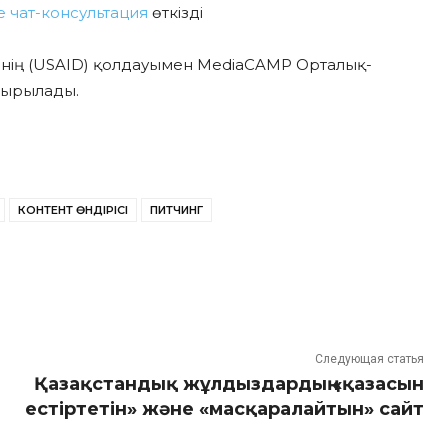
де чат-консультация
өткізді
гінің (USAID) қолдауымен MediaCAMP Орталық-
сырылады.
КОНТЕНТ ӨНДІРІСІ
ПИТЧИНГ
Следующая статья
Қазақстандық жұлдыздардың «қазасын
естіртетін» және «масқаралайтын» сайт