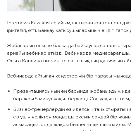
Internews Kazakhstan ұйымдастырған контент өндірі
іріктеліп, өтті. Байқау қатысушыларының ендігі тап
Жобаларын осы не басқа да байқауларда таныстырат
арнайы вебинар өткізді. Вебинарда медиасарапшы, м
Ольга Каплина питчингте сәтті шығудың құпиясын айт
Вебинарда айтылған кеңестерінің бір парасы мынада
Презентациясының ең басында жобаңыздың идеяс
бар-жоғы 5 минут уақыт беріледі. Сол уақытты тиі
Бизнес-тренерлердің өз идеясын таныстыратын а
сіз үшін неліктен маңызды екенін сондай бір жаны
алмасаңыз, онда жақсы бизнес-өнім шықпайды. Ме