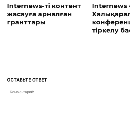
Internews-тің контент
Internews
жасауға арналған
Халықара
гранттары
конферен
тіркелу б
ОСТАВЬТЕ ОТВЕТ