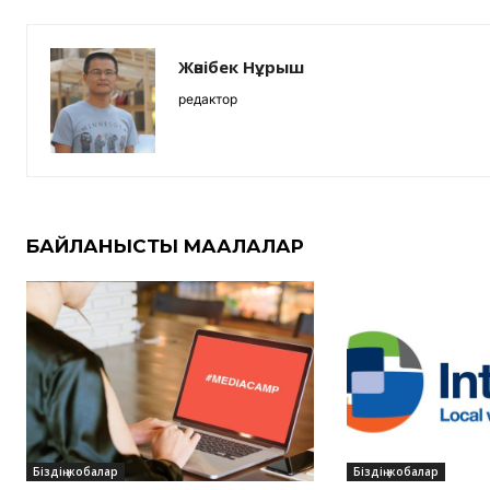
Жәнібек Нұрыш
редактор
БАЙЛАНЫСТЫ МАҚАЛАЛАР
Біздің жобалар
Біздің жобалар