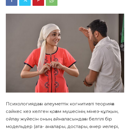
Психологиядағы әлеуметтік когнитивті теорияға
сәйкес кез келген қоғам мүшесінің мінез-құлқын,
ойлау жүйесін оның айналасындағы белгілі бір
модельдер (ата- аналары, достары, өнер иелері,