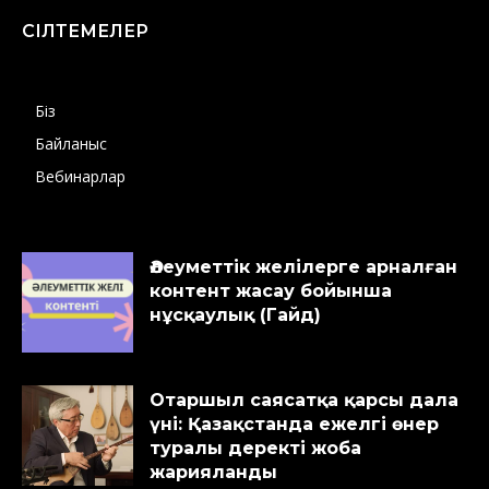
СІЛТЕМЕЛЕР
Біз
Байланыс
Вебинарлар
Әлеуметтік желілерге арналған
контент жасау бойынша
нұсқаулық (Гайд)
Отаршыл саясатқа қарсы дала
үні: Қазақстанда ежелгі өнер
туралы деректі жоба
жарияланды