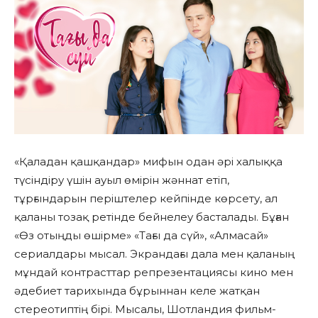
«Қаладан қашқандар» мифын одан әрі халыққа
түсіндіру үшін ауыл өмірін жәннат етіп,
тұрғындарын періштелер кейпінде көрсету, ал
қаланы тозақ ретінде бейнелеу басталады. Бұған
«Өз отыңды өшірме» «Тағы да сүй», «Алмасай»
сериалдары мысал. Экрандағы дала мен қаланың
мұндай контрасттар репрезентациясы кино мен
әдебиет тарихында бұрыннан келе жатқан
стереотиптің бірі. Мысалы, Шотландия фильм-