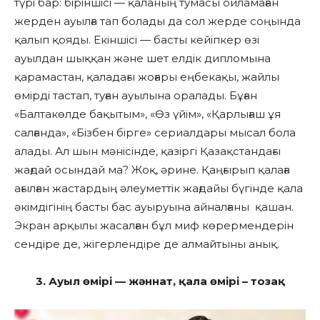
түрі бар: біріншісі — қаланың тумасы ойламаған
жерден ауылға тап болады да сол жерде соңында
қалып қояды. Екіншісі — басты кейіпкер өзі
ауылдан шыққан және шет елдік дипломына
қарамастан, қаладағы жоғары еңбекақы, жайлы
өмірді тастап, туған ауылына оралады. Бұған
«Балтакөлде бақытым», «Өз үйім», «Қарлығаш ұя
салғанда», «Бізбен бірге» сериалдары мысал бола
алады. Ал шын мәнісінде, қазіргі Қазақстандағы
жағдай осындай ма? Жоқ, әрине. Қаңғырып қалаға
ағылған жастардың әлеуметтік жағдайы бүгінде қала
әкімдігінің басты бас ауыруына айналғаны қашан.
Экран арқылы жасалған бұл миф көрермендерін
сендіре де, жігерлендіре де алмайтыны анық.
3. Ауыл өмірі — жәннат, қала өмірі – тозақ