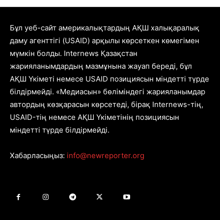
Бұл уеб-сайт америкалықтардың АҚШ халықаралық
даму агенттігі (USAID) арқылы көрсеткен көмегімен
мүмкін болды. Internews Қазақстан
жарияланымдардың мазмұнына жауап береді, бұл
АҚШ Үкіметі немесе USAID позициясын міндетті түрде
білдірмейді. «Медиасын» бөліміндегі жарияланымдар
автордың көзқарасын көрсетеді, бірақ Internews-тің,
USAID-тің немесе АҚШ Үкіметінің позициясын
міндетті түрде білдірмейді.
Хабарласыңыз:
info@newreporter.org