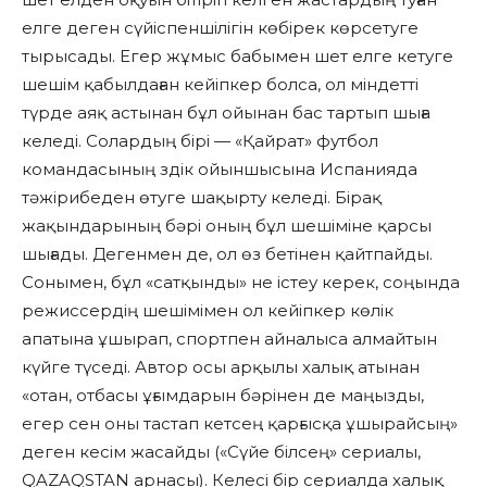
елге деген сүйіспеншілігін көбірек көрсетуге
тырысады. Егер жұмыс бабымен шет елге кетуге
шешім қабылдаған кейіпкер болса, ол міндетті
түрде аяқ астынан бұл ойынан бас тартып шыға
келеді. Солардың бірі — «Қайрат» футбол
командасының здік ойыншысына Испанияда
тәжірибеден өтуге шақырту келеді. Бірақ
жақындарының бәрі оның бұл шешіміне қарсы
шығады. Дегенмен де, ол өз бетінен қайтпайды.
Сонымен, бұл «сатқынды» не істеу керек, соңында
режиссердің шешімімен ол кейіпкер көлік
апатына ұшырап, спортпен айналыса алмайтын
күйге түседі. Автор осы арқылы халық атынан
«отан, отбасы ұғымдарын бәрінен де маңызды,
егер сен оны тастап кетсең қарғысқа ұшырайсың»
деген кесім жасайды («Сүйе білсең» сериалы,
QAZAQSTAN арнасы). Келесі бір сериалда халық