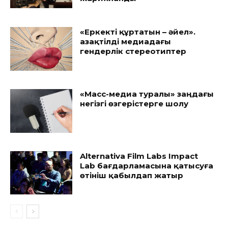
«Еркекті құртатын – әйел».
Қазақтілді медиадағы
гендерлік стереотиптер
«Масс-медиа туралы» заңдағы
негізгі өзгерістерге шолу
Alternativa Film Labs Impact
Lab бағдарламасына қатысуға
өтініш қабылдап жатыр