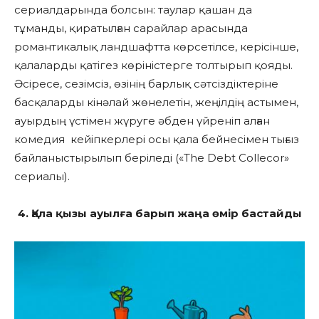
сериалдарында болсын: таулар қашан да
тұманды, қиратылған сарайлар арасында
романтикалық ландшафтта көрсетілсе, керісінше,
қалаларды қатігез көріністерге толтырып қояды.
Әсіресе, сезімсіз, өзінің барлық сәтсіздіктеріне
басқаларды кінәлай жөнелетін, жеңілдің астымен,
ауырдың үстімен жүруге әбден үйреніп алған
комедия кейіпкерлері осы қала бейнесімен тығыз
байланыстырылып беріледі («The Debt Collecor»
сериалы).
4. Қала қызы ауылға барып жаңа өмір бастайды