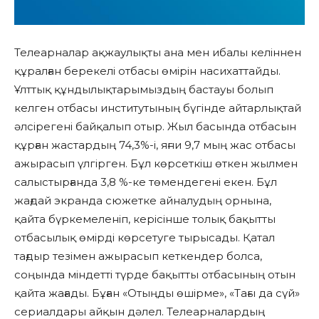
Телеарналар ақжаулықты ана мен ибалы келіннен
құралған берекелі отбасы өмірін насихаттайды.
Ұлттық құндылықтарымыздың бастауы болып
келген отбасы институтының бүгінде айтарлықтай
әлсірегені байқалып отыр. Жыл басында отбасын
құрған жастардың 74,3%-і, яғни 9,7 мың жас отбасы
ажырасып үлгірген. Бұл көрсеткіш өткен жылмен
салыстырғанда 3,8 %-ке төмендегені екен. Бұл
жағдай экранда сюжетке айналудың орнына,
қайта бүркемеленіп, керісінше толық бақытты
отбасылық өмірді көрсетуге тырысады. Қатал
тағдыр тезімен ажырасып кеткендер болса,
соңында міндетті түрде бақытты отбасының отын
қайта жағады. Бұған «Отыңды өшірме», «Тағы да сүй»
сериалдары айқын дәлел. Телеарналардың