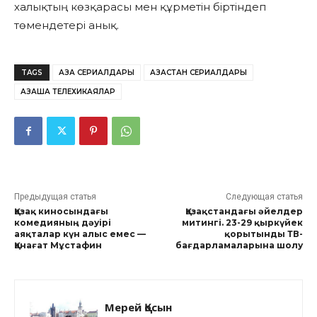
халықтың көзқарасы мен құрметін біртіндеп
төмендетері анық.
TAGS
ҚАЗАҚ СЕРИАЛДАРЫ
ҚАЗАҚСТАН СЕРИАЛДАРЫ
ҚАЗАҚША ТЕЛЕХИКАЯЛАР
Предыдущая статья
Следующая статья
Қазақ киносындағы
Қазақстандағы әйелдер
комедияның дәуірі
митингі. 23-29 қыркүйек
аяқталар күн алыс емес —
қорытынды ТВ-
Қанағат Мұстафин
бағдарламаларына шолу
Мерей Қосын