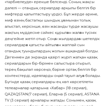
«тәрбиелеуде» ерекше белсенді. Соның жақсы
дәлелі — отандық сериалдар арқылы белгілі бір
мифтерді қалыптастыру үрдісі. Бұл жерде әрине,
миф өзінің бастапқы шындық ұғымынан толық
алыстап, керісінше, өзін жасанды түрде жасаушы
жақтың мүддесіне сәйкес құрылған жалған түсінік
деңгейіне жетіп отыр. Соңғы жылдардағы шетелдік
сериалдарға қатысты айтылған жаппай сын
отандық туындылардың жолын ашқандай болды.
Дегенмен де экранда қазіргі жүріп жатқан қазақ
сериалдарын бір-бірімен салыстыра отырып,
терең бақылап көрсеңіз, бәріне ортақ белгілі бір
контекстерді, идеяларды оңай тауып алуға болады.
Бүгінде қазақ сериалдары ең көп көрсетілетін
телеарналар қатарына: «Хабар» (18 сериал),
QAZAQSTAN(7 сериал), Еларна (5 сериал), ASTANA
TV (3 сериал) арналары жатады. Сонымен, қазақ