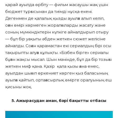
қарай ауылда өрбіту — фильм жасаушы жақ үшін
бюджет тұрғысынан да тиімді нұсқа екені.
Дегенмен де қалалық қызды ауылға алып келіп,
оған өмірі көрмеген жоралғыларды жасату және
соның мүмкіндіктерін күлкіге айналдырып отыру
— бұл бір уақыты әбден жеткен сюжет желісіне
айналды. Соған қарамастан екі сериалдың бірі осы
тақырыпты алуға құлықты. «Бізбен бірге» сериалы
бұған жақсы мысал. Шын мәнінде, бұл да бір тозығы
жеткен миф қана. Қазір қала қызы ғана емес,
ауылдан шығып өркениет көрген қыз баласының
ауылға қайтып, ортағасырлық өмірге оралуының еш
қисыны жоқ.
5. Ажырасудан аман, бәрі бақытты отбасы