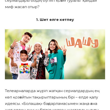
сериалдары біздің бүгінгі қоғам туралы қандай
миф жасап отыр?
1. Шет елге кетпеу
Телеарналарда жүріп жатқан сериалдардың ең
көп қозғайтын тақырыптарының бірі – елде қалу
идеясы. «Болашақ» бағдарламасымен жаңа ғана
шет елден оқуын бітіріп келген жастардың туған