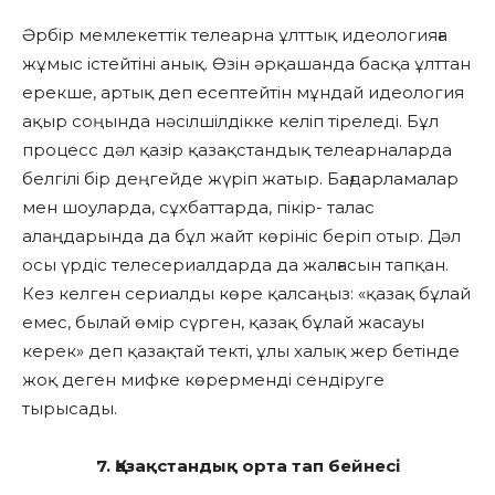
Әрбір мемлекеттік телеарна ұлттық идеологияға
жұмыс істейтіні анық. Өзін әрқашанда басқа ұлттан
ерекше, артық деп есептейтін мұндай идеология
ақыр соңында нәсілшілдікке келіп тіреледі. Бұл
процесс дәл қазір қазақстандық телеарналарда
белгілі бір деңгейде жүріп жатыр. Бағдарламалар
мен шоуларда, сұхбаттарда, пікір- талас
алаңдарында да бұл жайт көрініс беріп отыр. Дәл
осы үрдіс телесериалдарда да жалғасын тапқан.
Кез келген сериалды көре қалсаңыз: «қазақ бұлай
емес, былай өмір сүрген, қазақ бұлай жасауы
керек» деп қазақтай текті, ұлы халық жер бетінде
жоқ деген мифке көрерменді сендіруге
тырысады.
7. Қазақстандық орта тап бейнесі