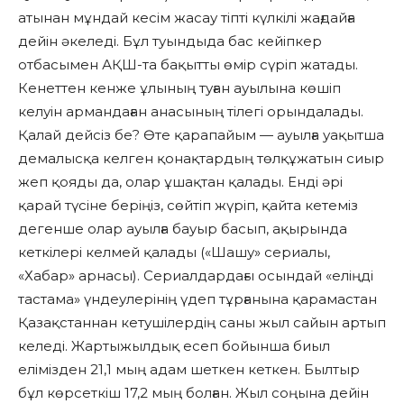
атынан мұндай кесім жасау тіпті күлкілі жағдайға
дейін әкеледі. Бұл туындыда бас кейіпкер
отбасымен АҚШ-та бақытты өмір сүріп жатады.
Кенеттен кенже ұлының туған ауылына көшіп
келуін армандаған анасының тілегі орындалады.
Қалай дейсіз бе? Өте қарапайым — ауылға уақытша
демалысқа келген қонақтардың төлқұжатын сиыр
жеп қояды да, олар ұшақтан қалады. Енді әрі
қарай түсіне беріңіз, сөйтіп жүріп, қайта кетеміз
дегенше олар ауылға бауыр басып, ақырында
кеткілері келмей қалады («Шашу» сериалы,
«Хабар» арнасы). Сериалдардағы осындай «еліңді
тастама» үндеулерінің үдеп тұрғанына қарамастан
Қазақстаннан кетушілердің саны жыл сайын артып
келеді. Жартыжылдық есеп бойынша биыл
елімізден 21,1 мың адам шеткен кеткен. Былтыр
бұл көрсеткіш 17,2 мың болған. Жыл соңына дейін