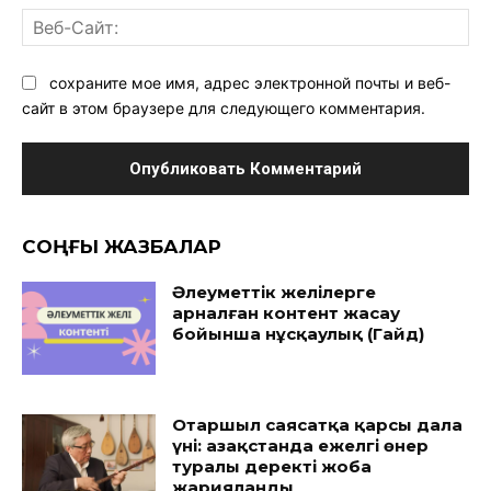
Ве
Са
сохраните мое имя, адрес электронной почты и веб-
сайт в этом браузере для следующего комментария.
CОҢҒЫ ЖАЗБАЛАР
Әлеуметтік желілерге
арналған контент жасау
бойынша нұсқаулық (Гайд)
Отаршыл саясатқа қарсы дала
үні: Қазақстанда ежелгі өнер
туралы деректі жоба
жарияланды