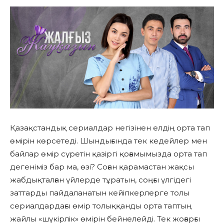
Қазақстандық сериалдар негізінен елдің орта тап
өмірін көрсетеді. Шындығында тек кедейлер мен
байлар өмір сүретін қазіргі қоғамымызда орта тап
дегеніміз бар ма, өзі? Соған қарамастан жақсы
жабдықталған үйлерде тұратын, соңғы үлгідегі
заттарды пайдаланатын кейіпкерлерге толы
сериалдардағы өмір толыққанды орта таптың
жайлы «шүкірлік» өмірін бейнелейді. Тек жоғарғы