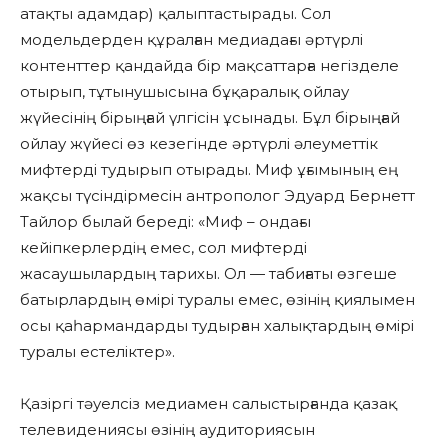
атақты адамдар) қалыптастырады. Сол
модельдерден құралған медиадағы әртүрлі
контенттер қандайда бір мақсаттарға негізделе
отырып, тұтынушысына бұқаралық ойлау
жүйесінің бірыңғай үлгісін ұсынады. Бұл бірыңғай
ойлау жүйесі өз кезегінде әртүрлі әлеуметтік
мифтерді тудырып отырады. Миф ұғымының ең
жақсы түсіндірмесін антрополог Эдуард Бернетт
Тайлор былай береді: «Миф – ондағы
кейіпкерлердің емес, сол мифтерді
жасаушылардың тарихы. Ол — табиғаты өзгеше
батырлардың өмірі туралы емес, өзінің қиялымен
осы қаһармандарды тудырған халықтардың өмірі
туралы естеліктер».
Қазіргі тәуелсіз медиамен салыстырғанда қазақ
телевидениясы өзінің аудиториясын