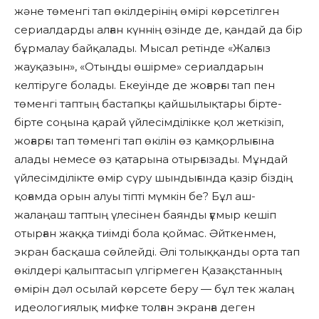
және төменгі тап өкілдерінің өмірі көрсетілген
сериалдарды алған күннің өзінде де, қандай да бір
бұрмалау байқалады. Мысал ретінде «Жалғыз
жауқазын», «Отыңды өшірме» сериалдарын
келтіруге болады. Екеуінде де жоғарғы тап пен
төменгі таптың бастапқы қайшылықтары бірте-
бірте соңына қарай үйлесімділікке қол жеткізіп,
жоғарғы тап төменгі тап өкілін өз қамқорлығына
алады немесе өз қатарына отырғызады. Мұндай
үйлесімділікте өмір сүру шындығында қазір біздің
қоғамда орын алуы тіпті мүмкін бе? Бұл аш-
жалаңаш таптың үлесінен баянды ғұмыр кешіп
отырған жаққа тиімді бола қоймас. Әйткенмен,
экран басқаша сөйлейді. Әлі толыққанды орта тап
өкілдері қалыптасып үлгірмеген Қазақстанның
өмірін дәл осылай көрсете беру — бұл тек жалаң
идеологиялық мифке толған экранға деген