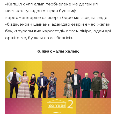
«Көпшілік үлгі алып, тәрбиелене ме деген игі
ниетінен туындап отырған бұл миф
көрермендеріне өз әсерін бере ме, жоқ па, әлде
«біздің экран шынайы адамдар өмірін емес, жалған
бақыт туралы ғана көрсетеді» деген пікірді одан әрі
өршіте ме, бұ жағы да әлі белгісіз.
6. Қазақ – ұлы халық