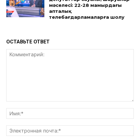
мәселесі: 22-28 мамырдағы
апталық
телебағдарламаларға шолу
ОСТАВЬТЕ ОТВЕТ
Комментарий:
Им
Эл
поч