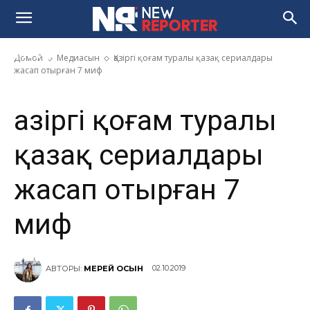
Қазіргі қоғам туралы қазақ
сериалдары жасап отырған 7
миф
Домой
Медиасын
Қазіргі қоғам туралы қазақ сериалдары
жасап отырған 7 миф
Қазіргі қоғам туралы
қазақ сериалдары
жасап отырған 7
миф
02.10.2019
АВТОРЫ:
МЕРЕЙ ҚОСЫН