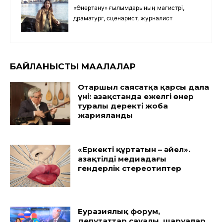
«Өнертану» ғылымдарының магистрі,
драматург, сценарист, журналист
БАЙЛАНЫСТЫ МАҚАЛАЛАР
Отаршыл саясатқа қарсы дала
үні: Қазақстанда ежелгі өнер
туралы деректі жоба
жарияланды
«Еркекті құртатын – әйел».
Қазақтілді медиадағы
гендерлік стереотиптер
Еуразиялық форум,
депутаттар сауалы, шаруалар