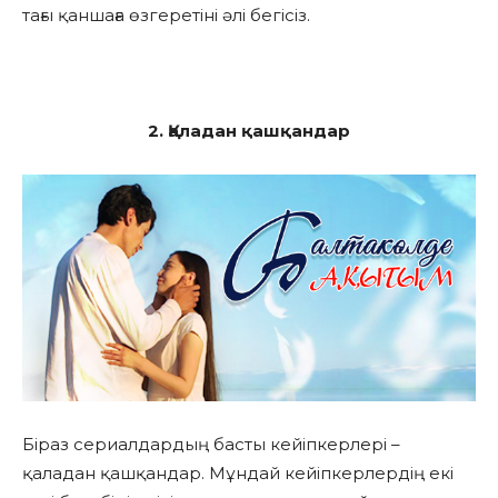
тағы қаншаға өзгеретіні әлі бегісіз.
2. Қаладан қашқандар
Біраз сериалдардың басты кейіпкерлері –
қаладан қашқандар. Мұндай кейіпкерлердің екі