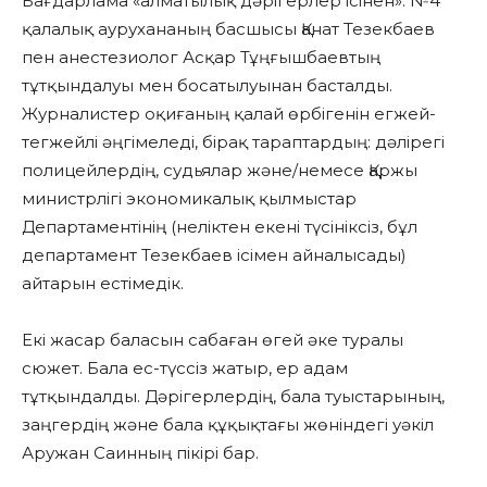
Бағдарлама «алматылық дәрігерлер ісінен»: №4
қалалық аурухананың басшысы Қанат Тезекбаев
пен анестезиолог Асқар Тұңғышбаевтың
тұтқындалуы мен босатылуынан басталды.
Журналистер оқиғаның қалай өрбігенін егжей-
тегжейлі әңгімеледі, бірақ тараптардың: дәлірегі
полицейлердің, судьялар және/немесе Қаржы
министрлігі экономикалық қылмыстар
Департаментінің (неліктен екені түсініксіз, бұл
департамент Тезекбаев ісімен айналысады)
айтарын естімедік.
Екі жасар баласын сабаған өгей әке туралы
сюжет. Бала ес-түссіз жатыр, ер адам
тұтқындалды. Дәрігерлердің, бала туыстарының,
заңгердің және бала құқықтағы жөніндегі уәкіл
Аружан Саинның пікірі бар.