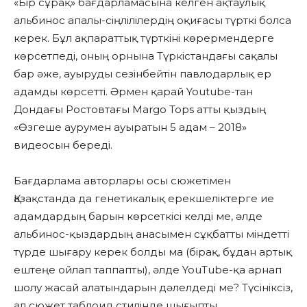
«Бір сұрақ» бағдарламасына келген ақтаулық
альбинос апалы-сіңлілілердің оқиғасы түрткі болса
керек. Бұл ақпараттық түрткіні көрермендерге
көрсетпеді, оның орнына Түркістандағы сақалы
бар әже, ауыруды сезінбейтін павлодарлық ер
адамды көрсетті. Әрмен қарай Youtube-тан
Дондағы Ростовтағы Margo Tops атты қыздың
«Өзгеше аурумен ауыратын 5 адам – 2018»
видеосын береді.
Бағдарлама авторлары осы сюжетімен
Қазақстанда да генетикалық ерекшеліктерге ие
адамдардың барын көрсеткісі келді ме, әлде
альбинос-қыздардың анасымен сұқбатты міндетті
түрде шығару керек болды ма (бірақ, бұдан артық
ештеңе ойлап таппапты), әлде YouTube-қа арнап
шолу жасай алатындарын дәлелдеді ме? Түсініксіз,
ал сюжет таблоид стилінде шығыпты.