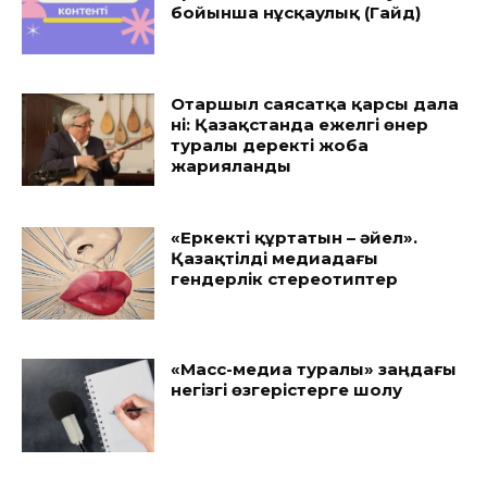
бойынша нұсқаулық (Гайд)
Отаршыл саясатқа қарсы дала
үні: Қазақстанда ежелгі өнер
туралы деректі жоба
жарияланды
«Еркекті құртатын – әйел».
Қазақтілді медиадағы
гендерлік стереотиптер
«Масс-медиа туралы» заңдағы
негізгі өзгерістерге шолу