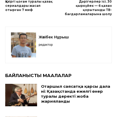
Қазіргі қоғам туралы қазақ
Дәрігерлер ісі. 30
сериалдары жасап
қыркүйек — 6 қазан
отырған 7 миф
қорытынды ТВ-
бағдарламаларына шолу
Жәнібек Нұрыш
редактор
БАЙЛАНЫСТЫ МАҚАЛАЛАР
Отаршыл саясатқа қарсы дала
үні: Қазақстанда ежелгі өнер
туралы деректі жоба
жарияланды