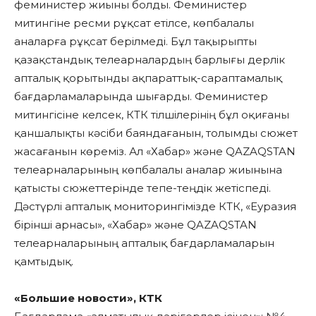
феминистер жиыны болды. Феминистер
митингіне ресми рұқсат етілсе, көпбалалы
аналарға рұқсат берілмеді. Бұл тақырыпты
қазақстандық телеарналардың барлығы дерлік
апталық қорытынды ақпараттық-сараптамалық
бағдарламаларында шығарды. Феминистер
митингісіне келсек, КТК тілшілерінің бұл оқиғаны
қаншалықты кәсіби баяндағанын, толымды сюжет
жасағанын көреміз. Ал «Хабар» және QAZAQSTAN
телеарналарының көпбалалы аналар жиынына
қатысты сюжеттерінде тепе-теңдік жетіспеді.
Дәстүрлі апталық мониторингімізде КТК, «Еуразия
бірінші арнасы», «Хабар» және QAZAQSTAN
телеарналарының апталық бағдарламаларын
қамтыдық.
«Большие новости», КТК