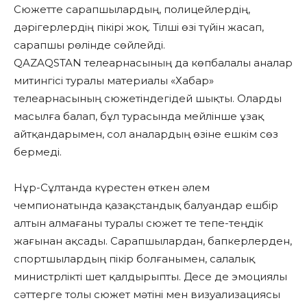
Сюжетте сарапшылардың, полицейлердің,
дәрігерлердің пікірі жоқ. Тілші өзі түйін жасап,
сарапшы рөлінде сөйлейді.
QAZAQSTAN телеарнасының да көпбалалы аналар
митингісі туралы материалы «Хабар»
телеарнасының сюжетіндегідей шықты. Оларды
масылға балап, бұл турасында мейлінше ұзақ
айтқандарымен, сол аналардың өзіне ешкім сөз
бермеді.
Нұр-Сұлтанда күрестен өткен әлем
чемпионатында қазақстандық балуандар ешбір
алтын алмағаны туралы сюжет те тепе-теңдік
жағынан ақсады. Сарапшылардан, бапкерлерден,
спортшылардың пікір болғанымен, салалық
министрлікті шет қалдырыпты. Десе де эмоциялы
сәттерге толы сюжет мәтіні мен визуализациясы