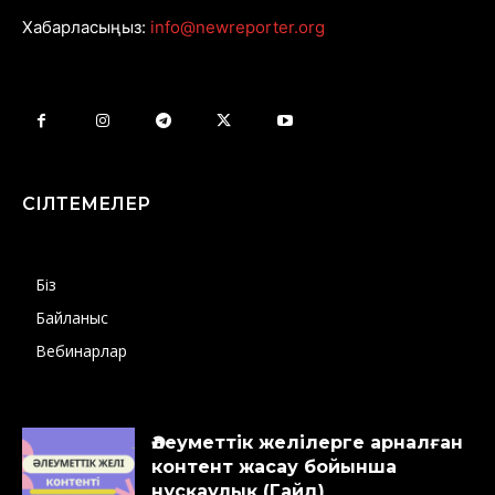
Хабарласыңыз:
info@newreporter.org
СІЛТЕМЕЛЕР
Біз
Байланыс
Вебинарлар
Әлеуметтік желілерге арналған
контент жасау бойынша
нұсқаулық (Гайд)