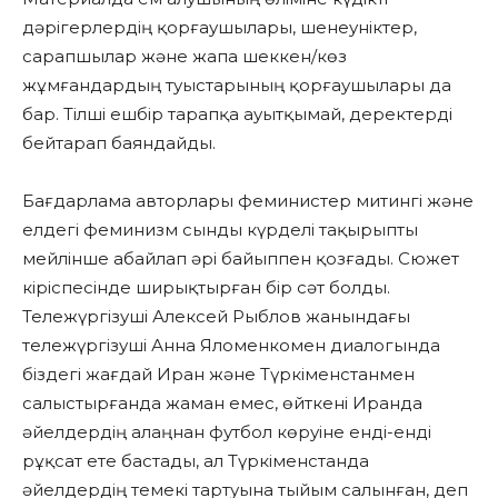
дәрігерлердің қорғаушылары, шенеуніктер,
сарапшылар және жапа шеккен/көз
жұмғандардың туыстарының қорғаушылары да
бар. Тілші ешбір тарапқа ауытқымай, деректерді
бейтарап баяндайды.
Бағдарлама авторлары феминистер митингі және
елдегі феминизм сынды күрделі тақырыпты
мейлінше абайлап әрі байыппен қозғады. Сюжет
кіріспесінде ширықтырған бір сәт болды.
Тележүргізуші Алексей Рыблов жанындағы
тележүргізуші Анна Яломенкомен диалогында
біздегі жағдай Иран және Түркіменстанмен
салыстырғанда жаман емес, өйткені Иранда
әйелдердің алаңнан футбол көруіне енді-енді
рұқсат ете бастады, ал Түркіменстанда
әйелдердің темекі тартуына тыйым салынған, деп