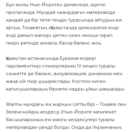
Бұл жолы Нью-Йорктен демесеңіз, әдепкі
пропаганда. Мұндай «жанрдағы» материалда
қандай да бір тепе-теңдік турасында айтудың өзі
артық. Тоқаевтың «Қазақстанда демократия енді-
енді дамып жатыр» деген сөзін «екінші тарап
пікірі» ретінде алмаса, басқа баланс жоқ.
Қазақстан астанасында Еуразия елдері
парламенттері спикерлерінің IV кеңесі туралы
сюжетте де баланс, визуализация, динамика мен
жаңа ой-пікір ұшыраспады. Костюм киген
қатысушылардың біркелкі кадры ұйқы шақырады.
Жалпы мұндағы ең жарқын сәттің бірі – Тоқаев пен
Зеленскийдің кездесуі (Нью-Йоркте мемлекет
басшыларының екі жақты кездесулері туралы
материалдан үзінді) болды. Онда да Украинаның