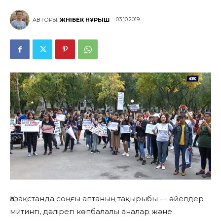
03.10.2019
АВТОРЫ:
ЖӘНІБЕК НҰРЫШ
Қазақстанда соңғы аптаның тақырыбы — әйелдер
митингі, дәлірегі көпбалалы аналар және