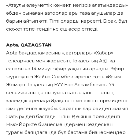
«Атаулы әлеуметтік көмекті негізсіз алатындарды»
әбден сынаған авторлар ары таза алушылар да
барын айтып өтті. Тіпті оларды көрсетті. Бірақ, бұл
сюжет тепе-теңдігіне еш әсер етпеді.
Apta, QAZAQSTAN
Apta бағдарламасының авторлары «Хабар»
телеарнасымен жарысып, Тоқаевтың АҚШ-қа
сапарына 14 минут эфир уақытын арнады. Эфир
жүргізушісі Жайна Сламбек кіріспе сөзін «Қасым-
Жомарт Тоқаевтың БҰҰ Бас Ассамблеясы 74
сессиясының ашылуына қатысқаны — оның
«әлемдік аренада Қазақстанның екінші президенті
кім» дегенге жауабы. Сарапшылар сөйдеп жазып
жатыр» деп бастады. Тілші ҚР екінші президенті
Нью-Йоркте бизнесмендермен кездескені
туралы баяндағанда бұл бастама бизнесмендер