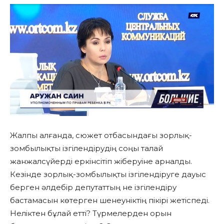
Жалпы алғанда, сюжет отбасындағы зорлық-
зомбылықты ізгілендірудің соңы талай
жанжалсүйерді еркінсітіп жіберуіне арналды.
Кезінде зорлық-зомбылықты ізгілендіруге дауыс
берген әлдебір депутаттың не ізгілендіру
бастамасын көтерген шенеуніктің пікірі жетіспеді.
Неліктен бұлай етті? Түрмелерден орын