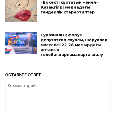
«Еркекті құртатын – әйел».
Қазақтілді медиадағы
гендерлік стереотиптер
Еуразиялық форум,
депутаттар сауалы, шаруалар
мәселесі: 22-28 мамырдағы
апталық
телебағдарламаларға шолу
ОСТАВЬТЕ ОТВЕТ