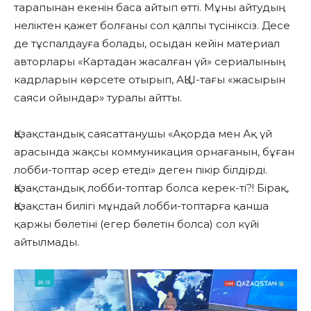
тарапынан екенін баса айтып өтті. Мұны айтудың
неліктен қажет болғаны сол қалпы түсініксіз. Десе
де тұспалдауға болады, осыдан кейін материал
авторлары «Картадан жасалған үй» сериалының
кадрларын көрсете отырып, АҚШ-тағы «жасырын
саяси ойындар» туралы айтты.
Қазақстандық саясаттанушы «Ақорда мен Ақ үй
арасында жақсы коммуникация орнағанын, бұған
лобби-топтар әсер етеді» деген пікір білдірді.
Қазақстандық лобби-топтар болса керек-ті?! Бірақ,
Қазақстан билігі мұндай лобби-топтарға қанша
қаржы бөлетіні (егер бөлетін болса) сол күйі
айтылмады.