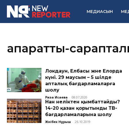
МЕДИАСЫН
МЕ
ақпараттық-сарапта
Локдаун, Елбасы және Елорда
күні. 29 маусым – 5 шілде
апталық бағдарламаларға
шолу
Риза Исаева
-
08.07.2020
Нан неліктен қымбаттайды?
14-20 қазан қорытынды ТВ-
бағдарламаларына шолу
Жәнібек Нұрыш
-
26.10.2019