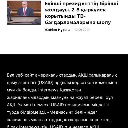
Екінші президенттің бірінші
жолдауы. 2-8 қыркүйек
қорытынды ТВ-
бағдарламаларына шолу
Жәнібек Нұрыш
-
10.09.2019
Бұл уеб-сайт америкалықтардың АҚШ халықаралық
даму агенттігі (USAID) арқылы көрсеткен көмегімен
мүмкін болды. Internews Қазақстан
жарияланымдардың мазмұнына жауап береді, бұл
АҚШ Үкіметі немесе USAID позициясын міндетті
түрде білдірмейді. «Медиасын» бөліміндегі
жарияланымдар автордың көзқарасын көрсетеді,
бірақ Internews-тің, USAID-тің немесе АҚШ