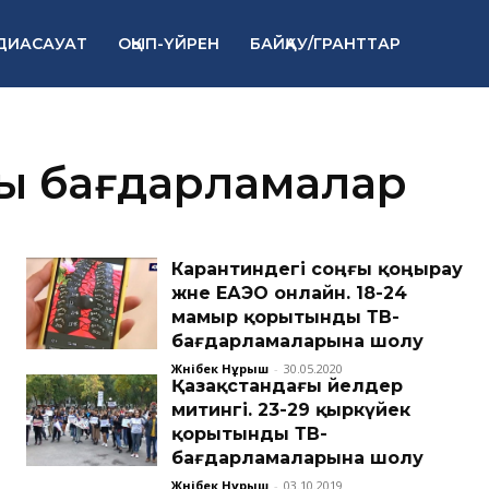
ДИАСАУАТ
ОҚЫП-ҮЙРЕН
БАЙҚАУ/ГРАНТТАР
лық бағдарламалар
Карантиндегі соңғы қоңырау
және ЕАЭО онлайн. 18-24
мамыр қорытынды ТВ-
бағдарламаларына шолу
Жәнібек Нұрыш
-
30.05.2020
Қазақстандағы әйелдер
митингі. 23-29 қыркүйек
қорытынды ТВ-
бағдарламаларына шолу
Жәнібек Нұрыш
-
03.10.2019