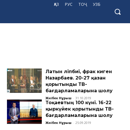
ҚАЗ
РУС
ТОҶ
УЗБ
Латын әліпбиі, фрак киген
Назарбаев. 20-27 қазан
қорытынды ТВ-
бағдарламаларына шолу
Жәнібек Нұрыш
-
31.10.2019
Тоқаевтың 100 күні. 16-22
қыркүйек қорытынды ТВ-
бағдарламаларына шолу
Жәнібек Нұрыш
-
25.09.2019