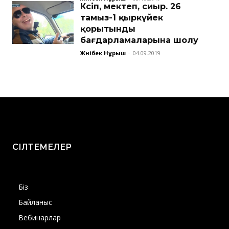
Кәсіп, мектеп, сиыр. 26
тамыз-1 қыркүйек
қорытынды
бағдарламаларына шолу
Жәнібек Нұрыш
-
04.09.2019
СІЛТЕМЕЛЕР
Біз
Байланыс
Вебинарлар