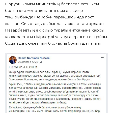
шаруашылығы министрінің баспасөз-хатшысы
болып қызмет еткен. Тіпті осы екі сиыр
тақырыбында Фейсбук парақшасында пост
жазған. Сиыр тақырыбындағы сюжет авторлары
Назарбаевтың екі сиыр туралы айтқанына қарсы
көзқарастағы пікірлерді ұсынуға ерінген сыңайлы.
Содан да сюжет тым біржақты болып шығыпты.