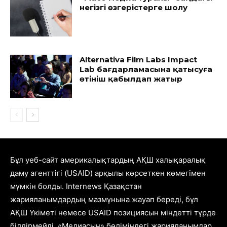
негізгі өзгерістерге шолу
Alternativa Film Labs Impact
Lab бағдарламасына қатысуға
өтініш қабылдап жатыр
Бұл уеб-сайт америкалықтардың АҚШ халықаралық
даму агенттігі (USAID) арқылы көрсеткен көмегімен
мүмкін болды. Internews Қазақстан
жарияланымдардың мазмұнына жауап береді, бұл
АҚШ Үкіметі немесе USAID позициясын міндетті түрде
білдірмейді. «Медиасын» бөліміндегі жарияланымдар