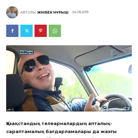
04.09.2019
АВТОРЫ:
ЖӘНІБЕК НҰРЫШ
Қазақстандық телеарналардың апталық-
сараптамалық бағдарламалары да жазғы