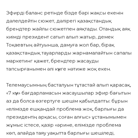
Эфирді баланс ретінде бізде бәрі жақсы екенін
дәлелдейтін сюжет, дәлірегі қазақстандық
брендтер жайлы сюжетпен аяқтады. Отандық аяқ
киімді президент сатып алып жатыр, демек
Тоқаевтың айтуынша, дамуға жол бар, бірақ
қазақстандық тауарларды жарнамалайтын сапалы
маркетинг қажет, брендтер жасауды
тапсырғанымен әлі күнге нәтиже жоқ екен.
Телемаусымның басталуын тұтастай алып қарасақ,
«7 күн» бағдарламасын жасаушылар эфир бағытын
аз да болса өзгертуге шешім қабылдапты: бұрын
«елімізде ешқандай проблема жоқ, барлығы да
президентің арқасы, соған алғыс» ұстанымымен
жұмыс істесе, қазір «әрине, елімізде проблема
көп, алайда таяу уақытта барлығы шешіледі,