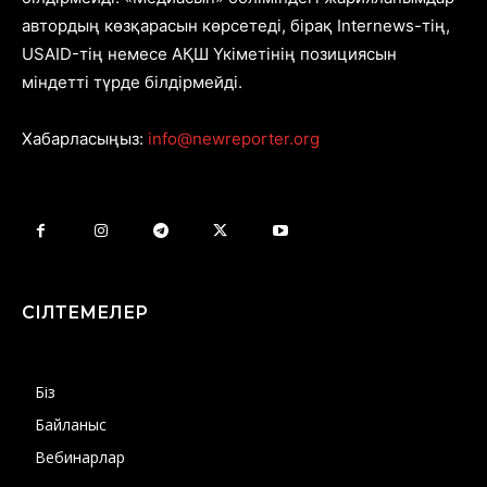
автордың көзқарасын көрсетеді, бірақ Internews-тің,
USAID-тің немесе АҚШ Үкіметінің позициясын
міндетті түрде білдірмейді.
Хабарласыңыз:
info@newreporter.org
СІЛТЕМЕЛЕР
Біз
Байланыс
Вебинарлар