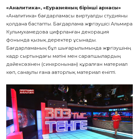
«Аналитика», «Еуразияның бірінші арнасы»
«Аналитика» бағдарламасы виртуалды студияны
қолдана бастапты. Бағдарлама жүргізушісі Альмира
Кульмухамедова цифрланған декорация
фонында қызық деректер ұсынады.
Бағдарламаның бұл шығарылымында жүргізушінің
кадр сыртындағы мәтіні мен сарапшылардың
дәйексөзінен (синхронынан) құралған материал
көп, санаулы ғана авторлық материал еніпті.