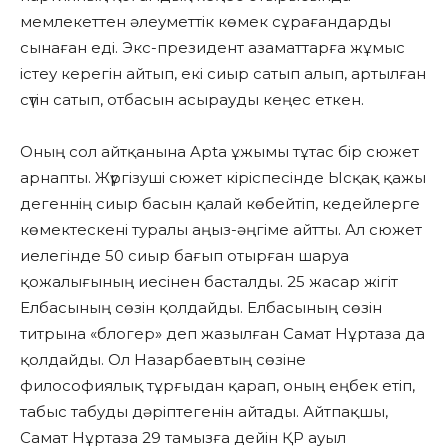
мемлекеттен әлеуметтік көмек сұрағандарды
сынаған еді. Экс-президент азаматтарға жұмыс
істеу керегін айтып, екі сиыр сатып алып, артылған
сүтін сатып, отбасын асырауды кеңес еткен.
Оның сол айтқанына Apta ұжымы тұтас бір сюжет
арнапты. Жүргізуші сюжет кіріспесінде Ысқақ қажы
дегеннің сиыр басын қалай көбейтіп, кедейлерге
көмектескені туралы аңыз-әңгіме айтты. Ал сюжет
иелегінде 50 сиыр бағып отырған шаруа
қожалығының иесінен басталды. 25 жасар жігіт
Елбасының сөзін қолдайды. Елбасының сөзін
титрына «блогер» деп жазылған Самат Нұртаза да
қолдайды. Ол Назарбаевтың сөзіне
философиялық тұрғыдан қарап, оның еңбек етіп,
табыс табуды дәріптегенін айтады. Айтпақшы,
Самат Нұртаза 29 тамызға дейін ҚР ауыл