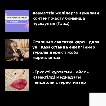
Әлеуметтік желілерге арналған
контент жасау бойынша
нұсқаулық (Гайд)
Отаршыл саясатқа қарсы дала
үні: Қазақстанда ежелгі өнер
туралы деректі жоба
жарияланды
«Еркекті құртатын – әйел».
Қазақтілді медиадағы
гендерлік стереотиптер