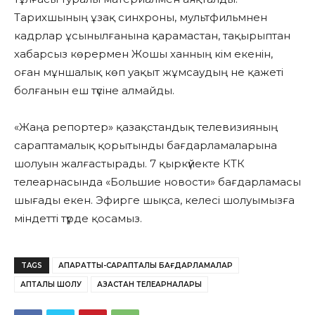
Тарихшының ұзақ синхроны, мультфильмнен
кадрлар ұсынылғанына қарамастан, тақырыптан
хабарсыз көрермен Жошы ханның кім екенін,
оған мұншалық көп уақыт жұмсаудың не қажеті
болғанын еш түсіне алмайды.
«Жаңа репортер» қазақстандық телевизияның
сараптамалық қорытынды бағдарламаларына
шолуын жалғастырады. 7 қыркүйекте КТК
телеарнасында «Большие новости» бағдарламасы
шығады екен. Эфирге шықса, келесі шолуымызға
міндетті түрде қосамыз.
TAGS
АҚПАРАТТЫҚ-САРАПТАЛЫҚ БАҒДАРЛАМАЛАР
АПТАЛЫҚ ШОЛУ
ҚАЗАҚСТАН ТЕЛЕАРНАЛАРЫ