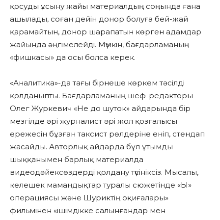
қосуды ұсыну жайы материалдың соңында ғана
ашылады, соған дейін донор болуға бей-жай
қарамайтын, донор шарапатын көрген адамдар
жайында әңгімелейді. Мүмкін, бағдарламаның
«фишкасы» да осы болса керек.
«Аналитика»-да тағы бірнеше көркем тәсілді
қолданыпты. Бағдарламаның шеф-редакторы
Олег Журкевич «Не до шуток» айдарында бір
мезгілде әрі журналист әрі жол қозғалысы
ережесін бұзған таксист рөлдеріне еніп, стендап
жасайды. Авторлық айдарда бұл ұтымды
шыққанымен барлық материалда
видеодәйексөздерді қолдану түсініксіз. Мысалы,
келешек мамандықтар туралы сюжетінде «Ы»
операциясы және Шуриктің оқиғалары»
фильмінен «ішімдікке салынғандар мен