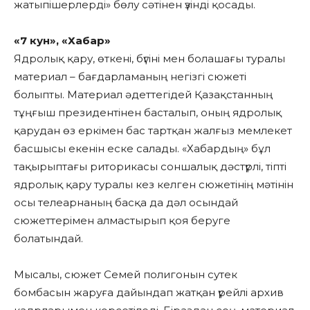
жатыпішерлерді» бөлу сәтінен үзінді қосады.
«7 кун», «Хабар»
Ядролық қару, өткені, бүгіні мен болашағы туралы
материал – бағдарламаның негізгі сюжеті
болыпты. Материал әдеттегідей Қазақстанның
тұңғыш президентінен басталып, оның ядролық
қарудан өз еркімен бас тартқан жалғыз мемлекет
басшысы екенін еске салады. «Хабардың» бұл
тақырыптағы риторикасы соншалық дәстүрлі, тіпті
ядролық қару туралы кез келген сюжетінің мәтінін
осы телеарнаның басқа да дәл осындай
сюжеттерімен алмастырып қоя беруге
болатындай.
Мысалы, сюжет Семей полигонын сутек
бомбасын жаруға дайындап жатқан үрейлі архив