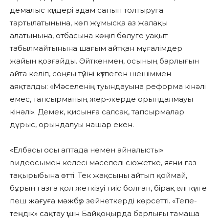
демалыс күндері адам санын толтыруға
тартылатынына, көп жұмысқа аз жалақы
алатынына, отбасына көңіл бөлуге уақыт
табылмайтынына шағым айтқан мұғалімдер
жайын қозғайды. Әйткенмен, осының барлығын
айта келіп, соңғы түйіні күтпеген шешіммен
аяқталды: «Мәселенің туындауына реформа кінәлі
емес, тапсырманың жер-жерде орындалмауы
кінәлі». Демек, қисынға салсақ, тапсырмалар
дұрыс, орындалуы нашар екен.
«Елбасы осы аптада немен айналысты»
видеосымен келесі мәселелі сюжетке, яғни газ
тақырыбына өтті. Тек жақсыны айтып қоймай,
бұрын газға қол жеткізуі тиіс болған, бірақ әлі күнге
пеш жағуға мәжбүр зейнеткерді көрсетті. «Тепе-
теңдік» сақтау үшін Байқоңырда барлығы тамаша