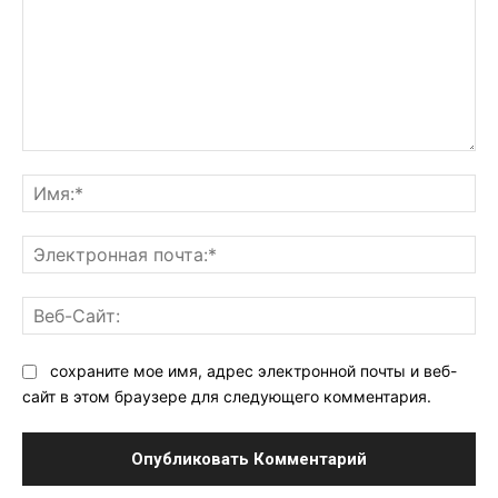
Комментарий:
Им
Эл
поч
Ве
Са
сохраните мое имя, адрес электронной почты и веб-
сайт в этом браузере для следующего комментария.