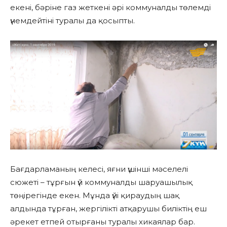
екені, бәріне газ жеткені әрі коммуналды төлемді
үнемдейтіні туралы да қосыпты.
Бағдарламаның келесі, яғни үшінші мәселелі
сюжеті – тұрғын үй коммуналды шаруашылық
төңірегінде екен. Мұнда үйі қираудың шақ
алдында тұрған, жергілікті атқарушы биліктің еш
әрекет етпей отырғаны туралы хикаялар бар.