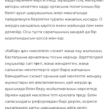
кадрларымен көрсетіледі. Біраздан соң, материал
авторы кенеттен кадр ортасына полигонның бір
бөлігі ауыл шаруашылық жері мақсатында
пайдалануға берілетіні туралы жаңалық қосады. О
жердің қаншалық қауіпсіз екені жайында ләм-мим
демейді. Осы тұста сарапшының қандай да бір
қорытындысын қосса жөн еді.
«Хабар» үшін «мәселелі» сюжет жаңа оқу жылының
басталуына арналғаны тосын көрінді. Әдеттегідей
оқушылар сап түзеп, жаңа жөнделген, жаңа
салынған мектептерге кіріп бара жатқанын
баяндайтын сюжет орнына қай мектепте жөндеу
жұмыстары әлі аяқталмағанын, қай жерде үш
ауысымда білім беру жойылмағанын көрсетеді.
Әрмен қарай мәселені тіпті қоюлата түседі. Білім
саласындағы реформадан бәрі дерлік, әсіресе
мұғалімдер қатты шаршағанын айта келіп,