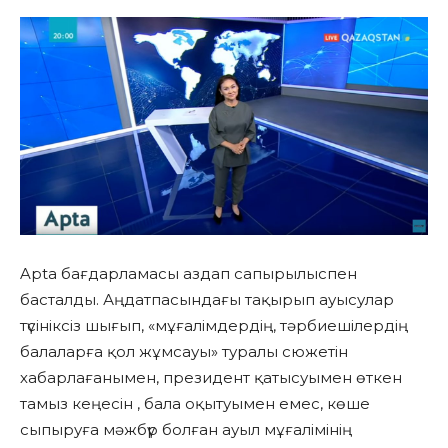
Apta бағдарламасы аздап сапырылыспен
басталды. Аңдатпасындағы тақырып ауысулар
түсініксіз шығып, «мұғалімдердің, тәрбиешілердің
балаларға қол жұмсауы» туралы сюжетін
хабарлағанымен, президент қатысуымен өткен
тамыз кеңесін , бала оқытуымен емес, көше
сыпыруға мәжбүр болған ауыл мұғалімінің