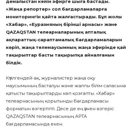
демалыстан кейін эфирге шыға бастады.
«Жаңа репортер» сол бағдарламаларға
мониторингін қайта жалғастырады. Бұл жолы
«Хабар», «Еуразияның бірінші арнасы» және
QAZAQSTAN телеарналарының апталық
ақпараттық-сараптамалық бағдарламаларын
көріп, жаңа телемаусымның жаңа эфирінде қай
тақырыптар басты тақырыпқа айналғанын
білдік.
Күтілгендей-ақ, журналистер жаңа оқу
маусымының басталуы және жалпы білім саласына
қатысты тақырыптарды көп қозғапты. «Хабар»
телеарнасының қорытынды бағдарламасы
форматын өзгертіпті. Десе де ең үлкен өзгеріс
QAZAQSTAN телеарнасының APTA
бағдарламасында екен.