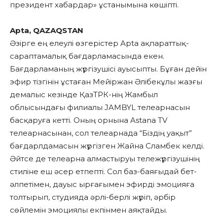
президент хабардар» ұстанымына көшіпті.
Apta, QAZAQSTAN
Әзірге ең елеулі өзгерістер Apta ақпараттық-
сараптамалық бағдарламасында екен.
Бағдарламаның жүргізушісі ауысыпты. Бұған дейін
эфир тізгінін ұстаған Мейіржан Әлібекұлы жазғы
демалыс кезінде ҚазТРК-нің Жамбыл
облысындағы филиалы JAMBYL телеарнасын
басқаруға кетті. Оның орнына Astana TV
телеарнасынан, сол телеарнада “Біздің уақыт”
бағдарлдамасын жүргізген Жайна Сламбек келді.
Әйтсе де телеарна алмастыруы тележүргізушінің
стиліне еш әсер етпепті. Сол баз-баяғыдай бет-
әлпетімен, дауыс ырғағымен эфирді эмоцияға
толтырып, студияда әрлі-берлі жүріп, әрбір
сөйлемін эмоциялы екпінмен аяқтайды.