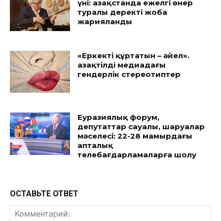
үні: Қазақстанда ежелгі өнер
туралы деректі жоба
жарияланды
«Еркекті құртатын – әйел».
Қазақтілді медиадағы
гендерлік стереотиптер
Еуразиялық форум,
депутаттар сауалы, шаруалар
мәселесі: 22-28 мамырдағы
апталық
телебағдарламаларға шолу
ОСТАВЬТЕ ОТВЕТ