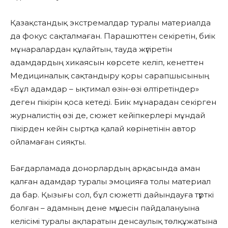
Қазақстандық экстремалдар туралы материалда
да фокус сақталмаған. Парашюттен секіретін, биік
мұнаралардан құлайтын, тауда жүгіретін
адамдардың хикаясын көрсете келіп, кенеттен
Медициналық сақтандыру қоры сарапшысының
«Бұл адамдар – ықтимал өзін-өзі өлтіретіндер»
деген пікірін қоса кетеді. Биік мұнарадан секірген
журналистің өзі де, сюжет кейіпкерлері мұндай
пікірден кейін сыртқа қалай көрінетінін автор
ойламаған сияқты.
Бағдарламада донорлардың арқасында аман
қалған адамдар туралы эмоцияға толы материал
да бар. Қызығы сол, бұл сюжетті дайындауға түрткі
болған – адамның дене мүшесін пайдалануына
келісімі туралы ақпаратын денсаулық төлқұжатына