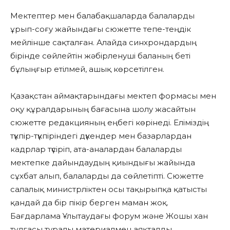
Мектептер мен балабақшаларда балаларды
ұрып-соғу жайындағы сюжетте тепе-теңдік
мейлінше сақталған. Алайда синхрондардың
бірінде сөйлейтін жәбірленуші баланың беті
бұлыңғыр етілмей, ашық көрсетілген.
Қазақстан аймақтарындағы мектеп формасы мен
оқу құралдарының бағасына шолу жасайтын
сюжетте редакцияның еңбегі көрінеді. Еліміздің
түкпір-түкпіріндегі дүкендер мен базарлардан
кадрлар түсіріп, ата-аналардан балаларды
мектепке дайындаудың қиындығы жайында
сұхбат алып, балаларды да сөйлетіпті. Сюжетте
салалық министрліктен осы тақырыпқа қатысты
қандай да бір пікір берген маман жоқ.
Бағдарлама Ұлытаудағы форум және Жошы хан
тұлғасы туралы материалмен аяқталды.