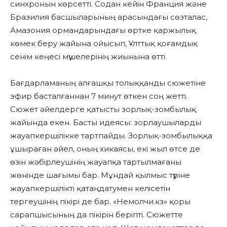
синхронын көрсетті. Содан кейін Франция және
Бразилия басшыларының арасындағы сөзталас,
Амазония ормандарындағы өртке қаржылық
көмек беру жайына ойысып, Ұлттық қоғамдық
сенім кеңесі мүшелерінің жиынына өтті.
Бағдарламаның алғашқы толыққанды сюжетіне
эфир басталғаннан 7 минут өткен соң жетті.
Сюжет әйелдерге қатысты зорлық-зомбылық
жайында екен. Басты идеясы: зорлаушыларды
жауапкершілікке тартпайды. Зорлық-зомбылыққа
ұшыраған әйел, оның хикаясы, екі жыл өтсе де
өзін жәбірлеушінің жауапқа тартылмағаны
жөнінде шағымы бар. Мұндай қылмыс түріне
жауапкершілікті қатаңдатумен келісетін
тергеушінің пікірі де бар. «Немолчи.кз» қоры
сарапшысының да пікірін беріпті. Сюжетте