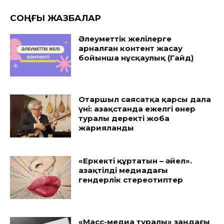
CОҢҒЫ ЖАЗБАЛАР
Әлеуметтік желілерге
арналған контент жасау
бойынша нұсқаулық (Гайд)
Отаршыл саясатқа қарсы дала
үні: Қазақстанда ежелгі өнер
туралы деректі жоба
жарияланды
«Еркекті құртатын – әйел».
Қазақтілді медиадағы
гендерлік стереотиптер
«Масс-медиа туралы» заңдағы