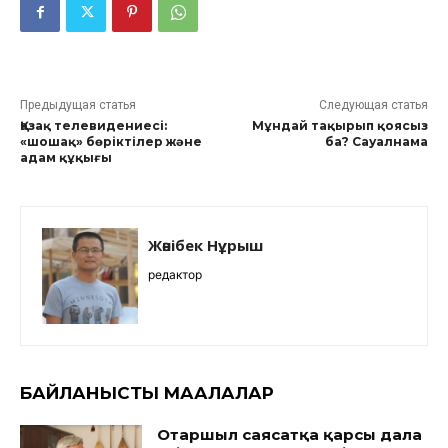
Предыдущая статья
Следующая статья
Қазақ телевидениесі:
Мұндай тақырып қоясыз
«шошақ» бөріктілер және
ба? Сауалнама
адам құқығы
Жәнібек Нұрыш
редактор
БАЙЛАНЫСТЫ МАҚАЛАЛАР
Отаршыл саясатқа қарсы дала