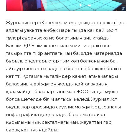
Журналистер «Келешек мамандықтар» сюжетінде
алдағы уақытта еңбек нарығында қандай кәсіп
түрлері сұранысқа ие болатынын анықтайды.
Бәлкім, ҚР Білім және ғылым министрлігі осы
тақырыпта пікір айтпағынан ба, әлде материалда
бұрылыс-қалтарыстар тым көп болғанынан ба,
әйтеуір сюжет өз алдына бірнеше бөлікке бөлініп
кетіпті. Қоғамға мұғалімдер қажет, ата-аналары
баласының өзі жүрген жолды қайталағанын
қаламайды, балалар танымал ЖОО-ында, мүмкін
болса шетелде білім алғысы келеді. Журналист
оқушылар арасында сауалнама жүргізеді, сапалы
инфографика қолданады, бірақ материал
құрылымының сақталмағынан, жауаптан гөрі
сұрақ көп туындайды.