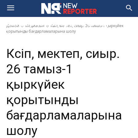
Кәсіп, мектеп, сиыр. 26 тамыз-1
қыркүйек қорытынды
бағдарламаларына шолу
Домой
Медиасын
Кәсіп, мектеп, сиыр. 26 тамыз-1 қыркүйек
қорытынды бағдарламаларына шолу
Кәсіп, мектеп, сиыр.
26 тамыз-1
қыркүйек
қорытынды
бағдарламаларына
шолу