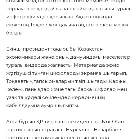
қойылым кадрлар өте көп. Шет мемлекеттерде
зорлау ісіне қандай жаза тағайындалатыны туралы
инфографика да қосылған. Ақыр соңында
сюжеттің Тоқаев жолдауына аңдатпа екені мәлім
болды.
Екінші президент тақырыбы Қазақстан
экономикасы және оның дамуындағы мәселелер
туралы видеода жалғасты. Материалда эфир
жүргізушісі тұнған цифрларды экранға шығарып,
Тоқаевтың тапсырмаларын тізіп шығады. Қаржы
көлемі, пайыздар және тағы басқа цифрлар мен
ұзақ та күрделі сөйлемдер көрерменнің
қабылдауына ауыр шығыпты.
Апта бұрын ҚР тұңғыш президенті әрі Nur Otan
партиясының төрағасы Нұрсұлтан Назарбаев
партияның қоғамдық кеңес отырысында