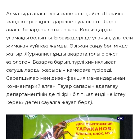
Алматыда анасы, ұлы және оның әйелі«Палачь»
жәндіктерге қарсы дәрісінен уланыпты. Дәріні
анасы базардан сатып алған. Қоңыздарды
уламақшы болыпты. Бірақ, өздері де уланып, ұлы есін
жимаған күйі көз жұмды. Өзі жан сақтау бөлімінде
жатыр. Журналист құнды ақпаратқа толы сюжет
әзірлеген. Базарға барып, түрлі химиялық зат
сатушыларды жасырын камераға түсіреді.
Сарапшылар мен дизенфекция мамандарынан
комментарий алған. Тауар сапасын қадағалау
департаментінің де пікірін біліп, «ал енді не істеу
керек» деген сауалға жауап берді.