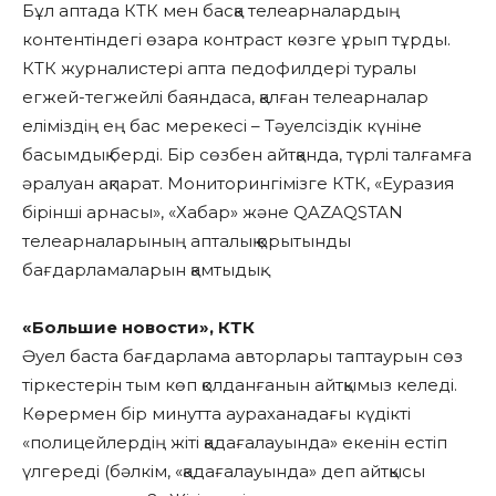
Бұл аптада КТК мен басқа телеарналардың
контентіндегі өзара контраст көзге ұрып тұрды.
КТК журналистері апта педофилдері туралы
егжей-тегжейлі баяндаса, қалған телеарналар
еліміздің ең бас мерекесі – Тәуелсіздік күніне
басымдық берді. Бір сөзбен айтқанда, түрлі талғамға
әралуан ақпарат. Мониторингімізге КТК, «Еуразия
бірінші арнасы», «Хабар» және QAZAQSTAN
телеарналарының апталық қорытынды
бағдарламаларын қамтыдық.
«Большие новости», КТК
Әуел баста бағдарлама авторлары таптаурын сөз
тіркестерін тым көп қолданғанын айтқымыз келеді.
Көрермен бір минутта аураханадағы күдікті
«полицейлердің жіті қадағалауында» екенін естіп
үлгереді (бәлкім, «қадағалауында» деп айтқысы