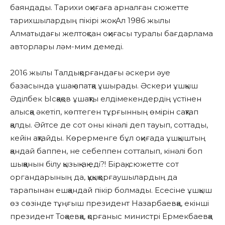
баяндады. Тарихи оқиғаға арналған сюжетте
тарихшылардың пікірі жоқ. Ал 1986 жылы
Алматыдағы желтоқсан оқиғасы туралы бағдарлама
авторлары ләм-мим демеді.
2016 жылы Талдықорғандағы әскери әуе
базасында ұшақ апатқа ұшырады. Әскери ұшқыш
Әділбек Ысқақов ұшақты елдімекендердің үстінен
алысқа әкетіп, көптеген тұрғынның өмірін сақтап
қалды. Әйтсе де сот оны кінәлі деп тауып, соттады,
кейін ақтайды. Көрерменге бұл оқиғада ұшқыштың
қандай баппен, не себеппен сотталып, кінәлі боп
шыққанын білу қызық-ақ еді?! Бірақ, сюжетте сот
органдарының да, құқыққорғаушылардың да
тарапынан ешқандай пікір болмады. Есесіне ұшқыш
өз сөзінде тұңғыш президент Назарбаевқа, екінші
президент Тоқаевқа, қорғаныс министрі Ермекбаевқа