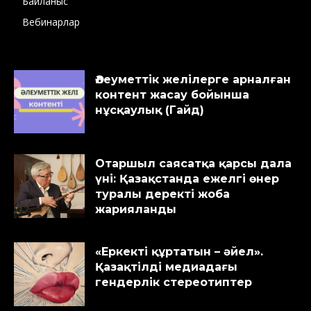
Байланыс
Вебинарлар
Әлеуметтік желілерге арналған
контент жасау бойынша
нұсқаулық (Гайд)
Отаршыл саясатқа қарсы дала
үні: Қазақстанда ежелгі өнер
туралы деректі жоба
жарияланды
«Еркекті құртатын – әйел».
Қазақтілді медиадағы
гендерлік стереотиптер