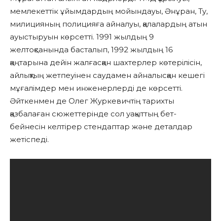
мемлекеттік ұйымдардың мойындауы, Әнұран, Ту,
милицияның полицияға айналуы, қалалардың атын
ауыстыруын көрсетті. 1991 жылдың 9
желтоқсанында басталып, 1992 жылдың 16
қаңтарына дейін жалғасқан шахтерлер көтерілісін,
айлықтың жетпеуінен саудамен айналысқан кешегі
мұғалімдер мен инженерлерді де көрсетті.
Әйткенмен де Олег Журкевичтің тарихты
қазбалаған сюжеттерінде сол уақыттың бет-
бейнесін келтірер стендаптар және деталдар
жетіспеді.