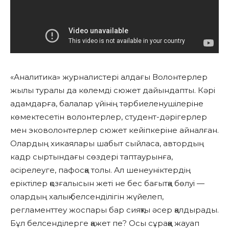
«Аналитика» журналистері алдағы Волонтерлер
жылы туралы да көлемді сюжет дайындапты. Кәрі
адамдарға, балалар үйінің тәрбиеленушілеріне
көмектесетін волонтерлер, студент-дәрігерлер
мен эковолонтерлер сюжет кейіпкеріне айналған.
Олардың хикаялары шабыт сыйласа, автордың
кадр сыртындағы сөздері таптаурынға,
әсірелеуге, пафосқа толы. Ал шенеуніктердің
еріктілер қозғалысын жеті не бес бағытқа бөлуі —
олардың халық белсенділігін жүйелеп,
регламенттеу жоспары бар сияқты әсер қалдырады.
Бұл белсенділерге қажет пе? Осы сұраққа жауап