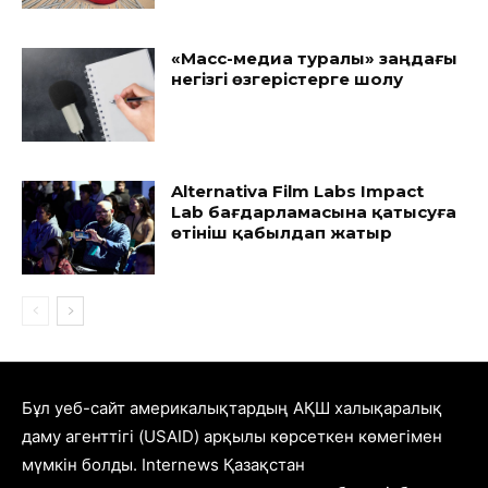
«Масс-медиа туралы» заңдағы
негізгі өзгерістерге шолу
Alternativa Film Labs Impact
Lab бағдарламасына қатысуға
өтініш қабылдап жатыр
Бұл уеб-сайт америкалықтардың АҚШ халықаралық
даму агенттігі (USAID) арқылы көрсеткен көмегімен
мүмкін болды. Internews Қазақстан