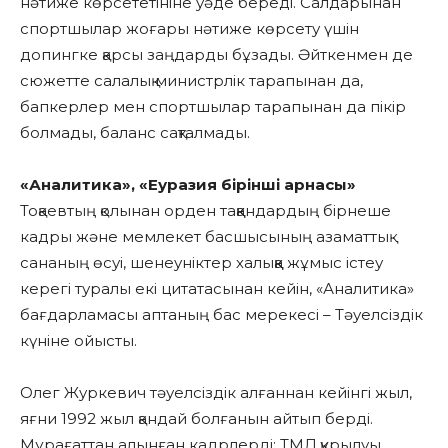
нәтиже көрсететініне уәде береді. Салдарынан
спортшылар жоғары нәтиже көрсету үшін
допингке қарсы заңдарды бұзады. Әйткенмен де
сюжетте салалық министрлік тарапынан да,
бапкерлер мен спортшылар тарапынан да пікір
болмады, баланс сақталмады.
«Аналитика», «Еуразия бірінші арнасы»
Тоқаевтың қолынан орден таққандардың бірнеше
кадры және мемлекет басшысының азаматтық
сананың өсуі, шенеуніктер халыққа жұмыс істеу
керегі туралы екі цитатасынан кейін, «Аналитика»
бағдарламасы аптаның бас мерекесі – Тәуелсіздік
күніне ойысты.
Олег Журкевич тәуелсіздік алғаннан кейінгі жыл,
яғни 1992 жыл қандай болғанын айтып берді.
Мұрағаттан алынған кадрлерді: ТМД құрылуы,