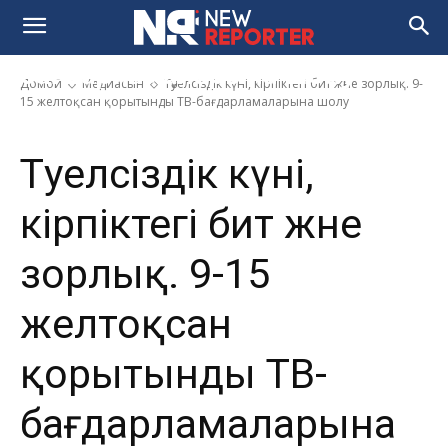
және зорлық. 9-15 желтоқсан
қорытынды ТВ-
бағдарламаларына шолу
Домой
Медиасын
Тәуелсіздік күні, кірпіктегі бит және зорлық. 9-
15 желтоқсан қорытынды ТВ-бағдарламаларына шолу
Тәуелсіздік күні,
кірпіктегі бит және
зорлық. 9-15
желтоқсан
қорытынды ТВ-
бағдарламаларына