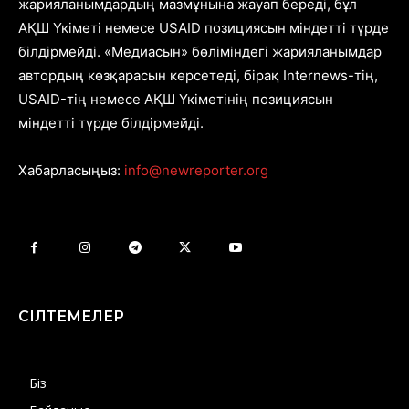
жарияланымдардың мазмұнына жауап береді, бұл
АҚШ Үкіметі немесе USAID позициясын міндетті түрде
білдірмейді. «Медиасын» бөліміндегі жарияланымдар
автордың көзқарасын көрсетеді, бірақ Internews-тің,
USAID-тің немесе АҚШ Үкіметінің позициясын
міндетті түрде білдірмейді.
Хабарласыңыз:
info@newreporter.org
СІЛТЕМЕЛЕР
Біз