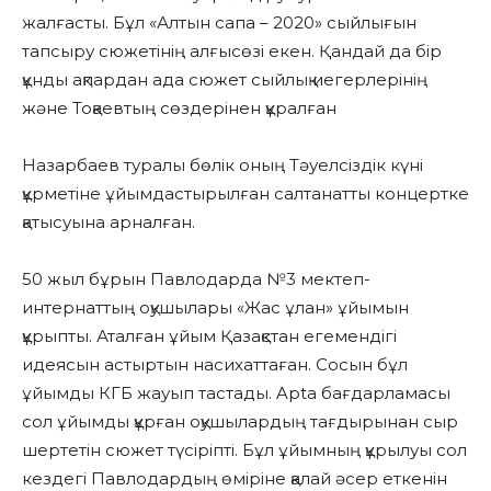
жалғасты. Бұл «Алтын сапа – 2020» сыйлығын
тапсыру сюжетінің алғысөзі екен. Қандай да бір
құнды ақпардан ада сюжет сыйлық иегерлерінің
және Тоқаевтың сөздерінен құралған
Назарбаев туралы бөлік оның Тәуелсіздік күні
құрметіне ұйымдастырылған салтанатты концертке
қатысуына арналған.
50 жыл бұрын Павлодарда №3 мектеп-
интернаттың оқушылары «Жас ұлан» ұйымын
құрыпты. Аталған ұйым Қазақстан егемендігі
идеясын астыртын насихаттаған. Сосын бұл
ұйымды КГБ жауып тастады. Apta бағдарламасы
сол ұйымды құрған оқушылардың тағдырынан сыр
шертетін сюжет түсіріпті. Бұл ұйымның құрылуы сол
кездегі Павлодардың өміріне қалай әсер еткенін