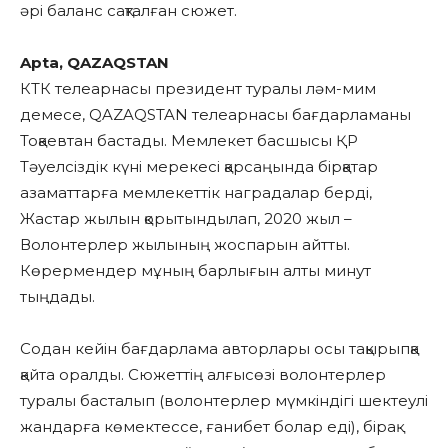
әрі баланс сақталған сюжет.
Apta, QAZAQSTAN
КТК телеарнасы президент туралы ләм-мим
демесе, QAZAQSTAN телеарнасы бағдарламаны
Тоқаевтан бастады. Мемлекет басшысы ҚР
Тәуелсіздік күні мерекесі қарсаңында бірқатар
азаматтарға мемлекеттік наградалар берді,
Жастар жылын қорытындылап, 2020 жыл –
Волонтерлер жылының жоспарын айтты.
Көрермендер мұның барлығын алты минут
тыңдады.
Содан кейін бағдарлама авторлары осы тақырыпқа
қайта оралды. Сюжеттің алғысөзі волонтерлер
туралы басталып (волонтерлер мүмкіндігі шектеулі
жандарға көмектессе, ғанибет болар еді), бірақ