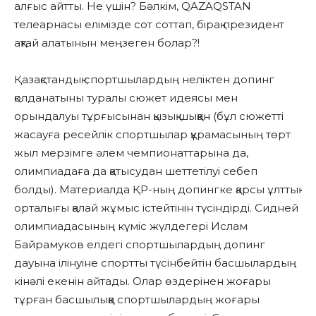
алғыс айтты. Не үшін? Бәлкім, QAZAQSTAN
телеарнасы елімізде сот соттап, бірақ президент
ақтай алатынын меңзеген болар?!
Қазақстандық спортшылардың неліктен допинг
қолданатыны туралы сюжет идеясы мен
орындалуы тұрғысынан қызық шыққан (бұл сюжетті
жасауға ресейлік спортшылар құрамасының төрт
жыл мерзімге әлем чемпионаттарына да,
олимпиадаға да қатысудан шеттетілуі себеп
болды). Материалда ҚР-ның допингке қарсы ұлттық
орталығы қалай жұмыс істейтінін түсіндірді. Сидней
олимпиадасының күміс жүлдегері Ислам
Байрамуков елдегі спортшылардың допинг
дауына ілінуіне спортты түсінбейтін басшылардың
кінәлі екенін айтады. Олар өздерінен жоғары
тұрған басшылыққа спортшылардың жоғары