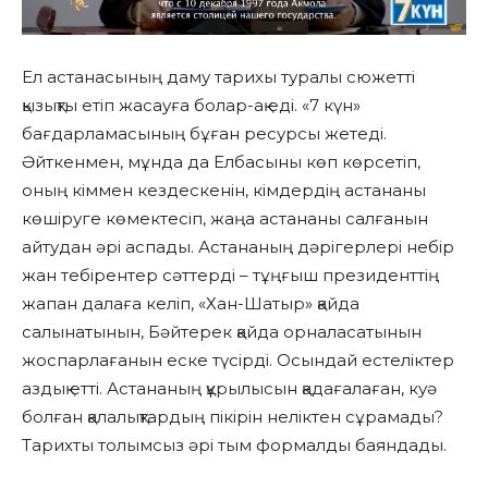
Ел астанасының даму тарихы туралы сюжетті
қызықты етіп жасауға болар-ақ еді. «7 күн»
бағдарламасының бұған ресурсы жетеді.
Әйткенмен, мұнда да Елбасыны көп көрсетіп,
оның кіммен кездескенін, кімдердің астананы
көшіруге көмектесіп, жаңа астананы салғанын
айтудан әрі аспады. Астананың дәрігерлері небір
жан тебірентер сәттерді – тұңғыш президенттің
жапан далаға келіп, «Хан-Шатыр» қайда
салынатынын, Бәйтерек қайда орналасатынын
жоспарлағанын еске түсірді. Осындай естеліктер
аздық етті. Астананың құрылысын қадағалаған, куә
болған қалалықтардың пікірін неліктен сұрамады?
Тарихты толымсыз әрі тым формалды баяндады.