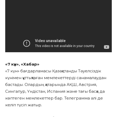
«7 күн», «Хабар»
«7 күн» бағдарламасы Қазақстанды Тәуелсіздік
күнімен құттықтаған мемлекеттерді санамалаудан
бастады. Олардың қатарында АҚШ, Австрия,
Сингапур, Үндістан, Испания және тағы басқа да
көптеген мемлекеттер бар. Телеграмма әлі де
келіп түсіп жатыр.