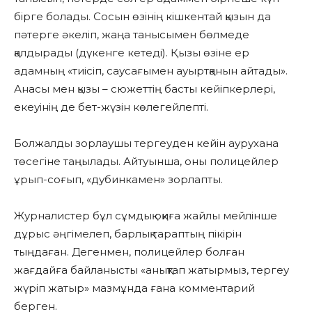
бірге болады. Сосын өзінің кішкентай қызын да
пәтерге әкеліп, жаңа танысымен бөлмеде
қалдырады (дүкенге кетеді). Қызы өзіне ер
адамның «тиісіп, саусағымен ауыртқанын айтады».
Анасы мен қызы – сюжеттің басты кейіпкерлері,
екеуінің де бет-жүзін көлегейлепті.
Болжалды зорлаушы тергеуден кейін аурухана
төсегіне таңылады. Айтуынша, оны полицейлер
ұрып-соғып, «дубинкамен» зорлапты.
Журналистер бұл сұмдық оқиға жайлы мейлінше
дұрыс әңгімелеп, барлық тараптың пікірін
тыңдаған. Дегенмен, полицейлер болған
жағдайға байланысты «анықтап жатырмыз, тергеу
жүріп жатыр» мазмұнда ғана комментарий
берген.