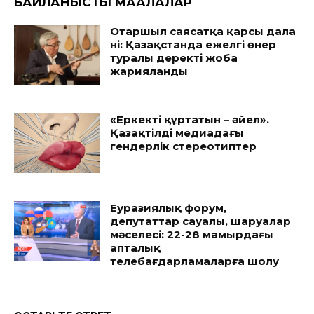
БАЙЛАНЫСТЫ МАҚАЛАЛАР
Отаршыл саясатқа қарсы дала
үні: Қазақстанда ежелгі өнер
туралы деректі жоба
жарияланды
«Еркекті құртатын – әйел».
Қазақтілді медиадағы
гендерлік стереотиптер
Еуразиялық форум,
депутаттар сауалы, шаруалар
мәселесі: 22-28 мамырдағы
апталық
телебағдарламаларға шолу