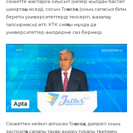
сюжетте жастарға ойысып (келер жылдан бастап
шәкіртақы өседі), сосын Тоқаевқа (оның сапасыз білім
беретін университеттерді тексеріп, жазалау
тапсырмасы) өтті. КТК сияқты мұнда да
университеттер өкілдеріне сөз бермеді.
Сюжеттен кейінгі алғысөз Тоқаевқа, дәлірегі оның
экспортқа сапалы тауар өндіру туралы твитімен