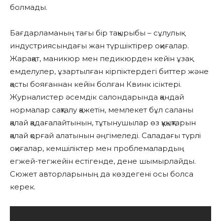
болмады.
Бағдарламаның тағы бір тақырыбы – сұлулық
индустриясындағы жан түршіктірер оқиғалар.
Жарақат, маникюр мен педикюрден кейін ұзақ
емделулер, ұзартылған кірпіктердегі биттер және
қасты бояғаннан кейін болған Квинк ісіктері.
Журналистер әсемдік салондарында қандай
нормалар сақталу қажетін, мемлекет бұл саланы
қалай қадағалайтынын, тұтынушылар өз құқықтарын
қалай қорғай алатынын әңгімеледі. Саладағы түрлі
оқиғалар, кемшіліктер мен проблемалардың
егжей-тегжейін естігенде, дене шымырлайды.
Сюжет авторларының да көздегені осы болса
керек.