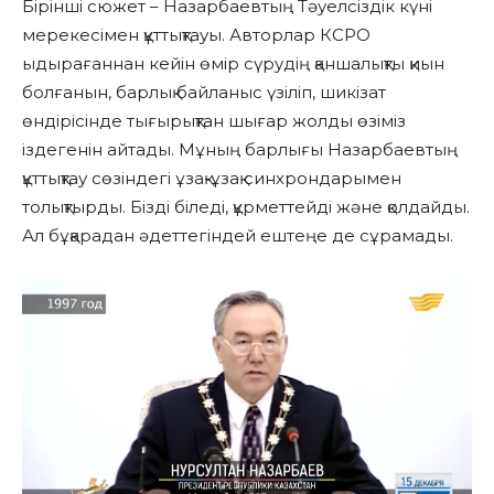
Бірінші сюжет – Назарбаевтың Тәуелсіздік күні
мерекесімен құттықтауы. Авторлар КСРО
ыдырағаннан кейін өмір сүрудің қаншалықты қиын
болғанын, барлық байланыс үзіліп, шикізат
өндірісінде тығырықтан шығар жолды өзіміз
іздегенін айтады. Мұның барлығы Назарбаевтың
құттықтау сөзіндегі ұзақ-ұзақ синхрондарымен
толықтырды. Бізді біледі, құрметтейді және қолдайды.
Ал бұқарадан әдеттегіндей ештеңе де сұрамады.