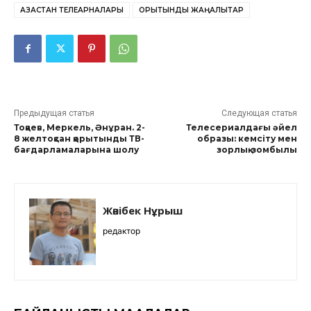
ҚАЗАҚСТАН ТЕЛЕАРНАЛАРЫ
ҚОРЫТЫНДЫ ЖАҢАЛЫҚТАР
Предыдущая статья
Следующая статья
Тоқаев, Меркель, Әнұран. 2-
Телесериалдағы әйел
8 желтоқсан қорытынды ТВ-
образы: кемсіту мен
бағдарламаларына шолу
зорлық-зомбылық
Жәнібек Нұрыш
редактор