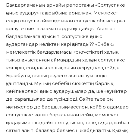
Бағдарламаның арнайы репортажы «Солтүстікке
қоныс аудару» тақырыбына арналған. Мемлекет
елдің оңтүстік аймақтарынан солтүстік облыстарға
көшуге ниетті азаматтарды қолдайды. Аталған
бағдарламаға қатысып, солтүстікке қоныс
аударғандар неліктен кері қайтады?? «Еңбек»
мемлекеттік бағдарламасы «оңтүстіктегі халық
тығыз қоныстанған аймақтардың халқын солтүстікке
көшіріп, сондағы халық санын өсіруді көздейді».
Бірақ бұл идеяның жүзеге асырылуы көңіл
қуантпайды. Мұның себебін сюжеттің барлық
кейіпкерлері: қоныс аударушылар да, шенеуніктер
де, сарапшылар да түсіндірді. Сөйте тұра оң
нәтижелер де баршылық: мәселен, кейбір адамдар
солтүстікке көшіп барғанынан кейін, мемлекет
қолдауымен кедейліктен құтылып, теледидар, жиһаз
сатып алып, балалар бөлмесін жабдықтапты. Қызық