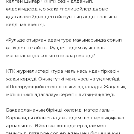
келген шығар? «Жіті» сөзін қолданып,
әлдекімдердің о жақта «полицейлер дұрыс
қадағаламайды» деп ойлауының алдын алғысы
келді ме екен?!).
«Рульде отырған адам тура мағынасында соғып
өтті» деп те айтты. Рулдегі адам ауыспалы
мағынасында соғып өте алар ма еді?
КТК журналистері «тура мағынасында» тіркесін
жақсы көреді. Оның түпкі мағынасына үңілмейді.
«Шокирующий» сөзін тіпті жиі қолданады. Жаңалық
мәтінін «жіті қадағалау» керегін айтқың-ақ келеді.
Бағдарламаның бірінші көлемді материалы –
Қарағанды облысындағы адам шошырлық оқиғаға
арналыпты. Әйел кісі көшеде ер адаммен
танысып, пәтерде сол ер адаммен бірнеше күн