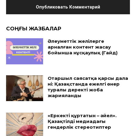
CОҢҒЫ ЖАЗБАЛАР
Әлеуметтік желілерге
арналған контент жасау
бойынша нұсқаулық (Гайд)
Отаршыл саясатқа қарсы дала
үні: Қазақстанда ежелгі өнер
туралы деректі жоба
жарияланды
«Еркекті құртатын – әйел».
Қазақтілді медиадағы
гендерлік стереотиптер