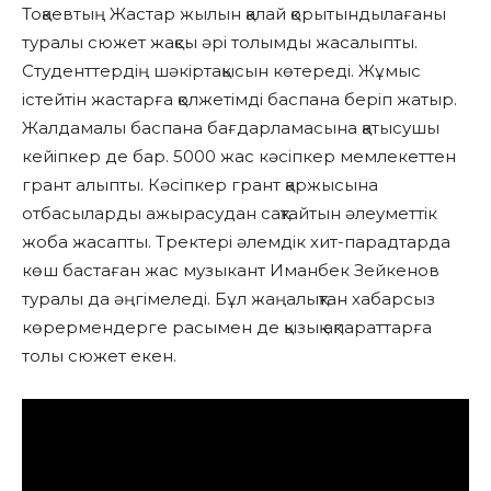
Тоқаевтың Жастар жылын қалай қорытындылағаны
туралы сюжет жақсы әрі толымды жасалыпты.
Студенттердің шәкіртақысын көтереді. Жұмыс
істейтін жастарға қолжетімді баспана беріп жатыр.
Жалдамалы баспана бағдарламасына қатысушы
кейіпкер де бар. 5000 жас кәсіпкер мемлекеттен
грант алыпты. Кәсіпкер грант қаржысына
отбасыларды ажырасудан сақтайтын әлеуметтік
жоба жасапты. Тректері әлемдік хит-парадтарда
көш бастаған жас музыкант Иманбек Зейкенов
туралы да әңгімеледі. Бұл жаңалықтан хабарсыз
көрермендерге расымен де қызық ақпараттарға
толы сюжет екен.