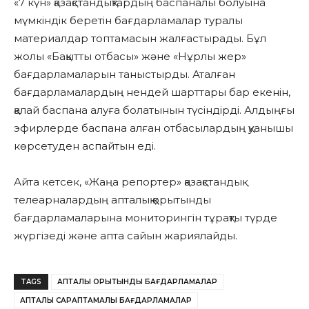
«7 күн» қазақстандықтардың баспаналы болуына
мүмкіндік беретін бағдарламалар туралы
материалдар топтамасын жалғастырады. Бұл
жолы «Бақытты отбасы» және «Нұрлы жер»
бағдарламаларын таныстырды. Аталған
бағдарламалардың нендей шарттары бар екенін,
қалай баспана алуға болатынын түсіндірді. Алдыңғы
эфирлерде баспана алған отбасылардың қуанышы
көрсетуден аспайтын еді.
Айта кетсек, «Жаңа репортер» қазақстандық
телеарналардың апталық қорытынды
бағдарламаларына мониторингін тұрақты түрде
жүргізеді және апта сайын жариялайды.
TAGS
АПТАЛЫҚ ҚОРЫТЫНДЫ БАҒДАРЛАМАЛАР
АПТАЛЫҚ САРАПТАМАЛЫҚ БАҒДАРЛАМАЛАР