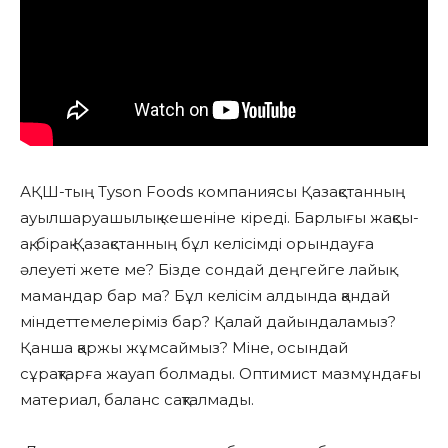
АҚШ-тың Tyson Foods компаниясы Қазақстанның
ауылшаруашылық кешеніне кіреді. Барлығы жақсы-
ақ, бірақ Қазақстанның бұл келісімді орындауға
әлеуеті жете ме? Бізде сондай деңгейге лайық
мамандар бар ма? Бұл келісім алдында қандай
міндеттемелеріміз бар? Қалай дайындаламыз?
Қанша қаржы жұмсаймыз? Міне, осындай
сұрақтарға жауап болмады. Оптимист мазмұндағы
материал, баланс сақталмады.