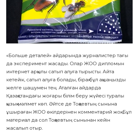
«Больше деталей» айдарында журналистер тағы
да эксперимент жасады. Олар ЖОО дипломын
интернет арқылы сатып алуға тырысты. Айта
кетейік, сатып алуға болады, бірақ бұл ақшаңызды
желге шашумен тең. Аталған айдарда
Қазақстандағы жоғары білім беру жүйесі туралы
қызық мәлімет көп. Әйтсе де Тоқаевтың сынына
ұшыраған ЖОО өкілдерінен комментарий жоқ. Бұл
материал да сол Тоқаевтың сынынан кейін
жасалып отыр.