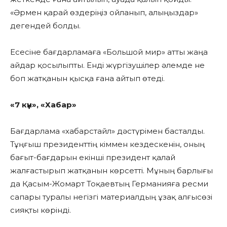
«Әрмен қарай өздеріңіз ойланып, алыңыздар»
дегендей болды.
Есесіне бағдарламаға «Большой мир» атты жаңа
айдар қосылыпты. Енді жүргізушілер әлемде не
боп жатқанын қысқа ғана айтып өтеді.
«7 күн», «Хабар»
Бағдарлама «хабарстайл» дәстүрімен басталды.
Тұңғыш президенттің кіммен кездескенін, оның
бағыт-бағдарын екінші президент қалай
жалғастырып жатқанын көрсетті. Мұның барлығы
да Қасым-Жомарт Тоқаевтың Германияға ресми
сапары туралы негізгі материалдың ұзақ алғысөзі
сияқты көрінді.