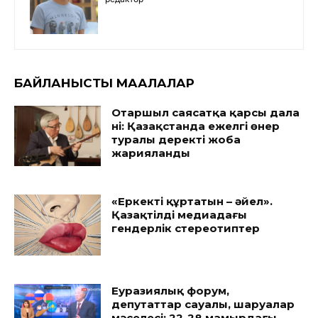
БАЙЛАНЫСТЫ МАҚАЛАЛАР
Отаршыл саясатқа қарсы дала
үні: Қазақстанда ежелгі өнер
туралы деректі жоба
жарияланды
«Еркекті құртатын – әйел».
Қазақтілді медиадағы
гендерлік стереотиптер
Еуразиялық форум,
депутаттар сауалы, шаруалар
мәселесі: 22-28 мамырдағы