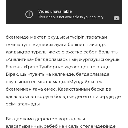
Өскеменде мектеп оқушысы түсіріп, таратқан
тұмша түтін видеосы ауаға бөлінетін зиянды
қалдықтар туралы жеке сюжетке себеп болыпты.
«Аналитика» бағдарламасының жүргізушісі оқушы
баланы «Грета Тунбергке ұқсас» деп те атады.
Бірақ, шынтуайтына келгенде, бағдарламада
оқушының есімі аталмады. «Мұндайды тек
Өскеменнен ғана емес, Қазақстанның басқа да
қалаларынан көруге болады» деген спикердің де
есімі аталмады.
Бағдарлама деректер қорындағы
аласапыранның себебінен салық төлемдерінде