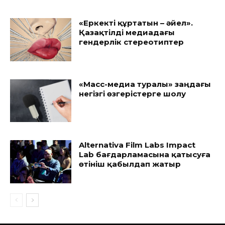
«Еркекті құртатын – әйел».
Қазақтілді медиадағы
гендерлік стереотиптер
«Масс-медиа туралы» заңдағы
негізгі өзгерістерге шолу
Alternativa Film Labs Impact
Lab бағдарламасына қатысуға
өтініш қабылдап жатыр