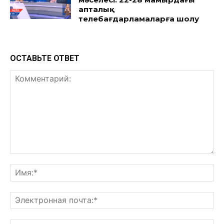
апталық
телебағдарламаларға шолу
ОСТАВЬТЕ ОТВЕТ
Комментарий:
Им
Эл
поч