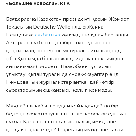
«Большие новости», КТК
Бағдарлама Қазақстан президенті Қасым-Жомарт
Тоқаевтың Deutsche Welle тілшісі Жанна
Немцоваға
сұхбатына
көлемді шолудан басталды.
Авторлар сұхбаттың ешбір өткір тұсын шет
қалдырмай, тіпті «Қырым» туралы айтылғанда да
(«біз Қырымда болған жағдайды «аннексия» деп
айтпаймыз» ) көрсетті. Назарбаев тұлғасын
ұлықтау, Қытай туралы да сұрақ-жауаптар енді.
Немцованың журналистер айтқандай «өткір
сұрақтарының ешқайсысы қалып қоймады.
Мұндай шынайы шолудан кейін қандай да бір
беделді саясаттанушының пікірі керек-ақ еді. Бұл
сұхбат Қазақстанның халықаралық имиджіне
қандай ықпал етеді? Тоқаевтың имиджіне қалай