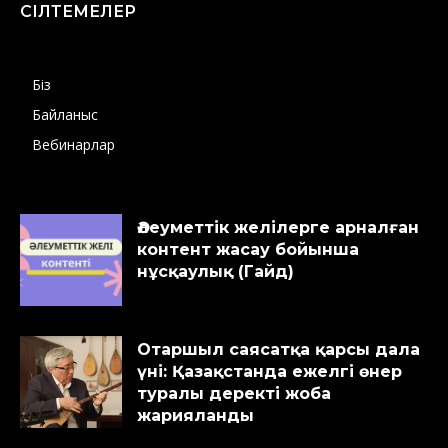
СІЛТЕМЕЛЕР
Біз
Байланыс
Вебинарлар
Әлеуметтік желілерге арналған
контент жасау бойынша
нұсқаулық (Гайд)
Отаршыл саясатқа қарсы дала
үні: Қазақстанда ежелгі өнер
туралы деректі жоба
жарияланды