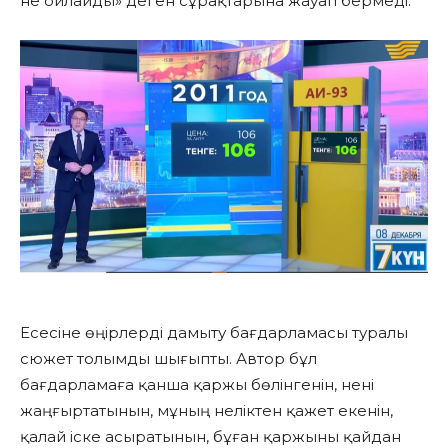
не ойлайды» деген сұрақтарына жауап бермеді.
Есесіне өңірлерді дамыту бағдарламасы туралы
сюжет толымды шығыпты. Автор бұл
бағдарламаға қанша қаржы бөлінгенін, нені
жаңғыртатынын, мұның неліктен қажет екенін,
қалай іске асыратынын, бұған қаржыны қайдан