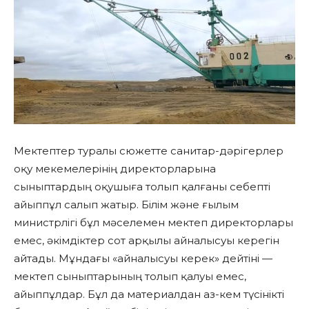
Мектептер туралы сюжетте санитар-дәрігерлер
оқу мекемелерінің директорларына
сыныптардың оқушыға толып қалғаны себепті
айыппұл салып жатыр. Білім және ғылым
министрлігі бұл мәселемен мектеп директорлары
емес, әкімдіктер сот арқылы айналысуы керегін
айтады. Мұндағы «айналысуы керек» дейтіні —
мектеп сыныптарының толып қалуы емес,
айыппұлдар. Бұл да материалдан аз-кем түсінікті