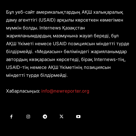
Бұл уеб-сайт америкалықтардың АҚШ халықаралық
даму агенттігі (USAID) арқылы көрсеткен көмегімен
мүмкін болды. Internews Қазақстан
жарияланымдардың мазмұнына жауап береді, бұл
АҚШ Үкіметі немесе USAID позициясын міндетті түрде
білдірмейді. «Медиасын» бөліміндегі жарияланымдар
автордың көзқарасын көрсетеді, бірақ Internews-тің,
USAID-тің немесе АҚШ Үкіметінің позициясын
міндетті түрде білдірмейді.
Хабарласыңыз:
info@newreporter.org