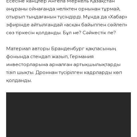
Есесіне канцлер Ангела Меркель Қазақстан
әнұраны ойнағанда неліктен орнынан тұрмай,
отырып тыңдағанын түсіндірді. Мұнда да «Хабар»
эфирінде айтылғандай «асқан байыппен сөйлеп»
сөз тіркесін қолданды. Бұл не? Сәйкестік пе?
Материал авторы Бранденбург қақпасының
фонында стендап жазып, Германия
инвесторларына арналған артықшылықтарды
тізіп шықты. Дроннан түсірілген кадрларды көп
қолданды.