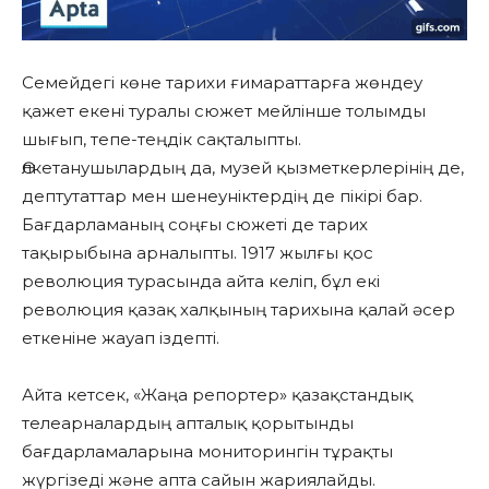
Семейдегі көне тарихи ғимараттарға жөндеу
қажет екені туралы сюжет мейлінше толымды
шығып, тепе-теңдік сақталыпты.
Өлкетанушылардың да, музей қызметкерлерінің де,
дептутаттар мен шенеуніктердің де пікірі бар.
Бағдарламаның соңғы сюжеті де тарих
тақырыбына арналыпты. 1917 жылғы қос
революция турасында айта келіп, бұл екі
революция қазақ халқының тарихына қалай әсер
еткеніне жауап іздепті.
Айта кетсек, «Жаңа репортер» қазақстандық
телеарналардың апталық қорытынды
бағдарламаларына мониторингін тұрақты
жүргізеді және апта сайын жариялайды.