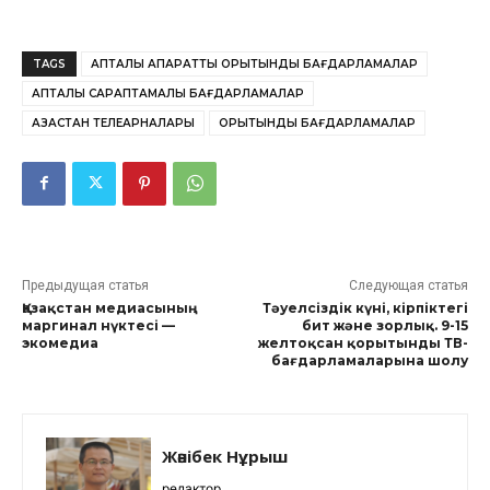
TAGS
АПТАЛЫҚ АҚПАРАТТЫҚ ҚОРЫТЫНДЫ БАҒДАРЛАМАЛАР
АПТАЛЫҚ САРАПТАМАЛЫҚ БАҒДАРЛАМАЛАР
ҚАЗАҚСТАН ТЕЛЕАРНАЛАРЫ
ҚОРЫТЫНДЫ БАҒДАРЛАМАЛАР
Предыдущая статья
Следующая статья
Қазақстан медиасының
Тәуелсіздік күні, кірпіктегі
маргинал нүктесі —
бит және зорлық. 9-15
экомедиа
желтоқсан қорытынды ТВ-
бағдарламаларына шолу
Жәнібек Нұрыш
редактор