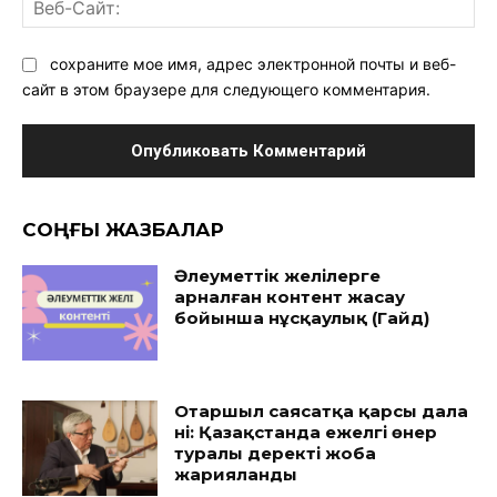
Ве
Са
сохраните мое имя, адрес электронной почты и веб-
сайт в этом браузере для следующего комментария.
CОҢҒЫ ЖАЗБАЛАР
Әлеуметтік желілерге
арналған контент жасау
бойынша нұсқаулық (Гайд)
Отаршыл саясатқа қарсы дала
үні: Қазақстанда ежелгі өнер
туралы деректі жоба
жарияланды