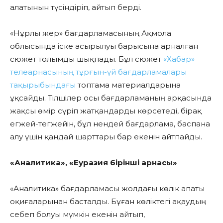
алатынын түсіндіріп, айтып берді.
«Нұрлы жер» бағдарламасының Ақмола
облысында іске асырылуы барысына арналған
сюжет толымды шықпады. Бұл сюжет
«Хабар»
телеарнасының тұрғын-үй бағдарламалары
тақырыбындағы
топтама материалдарына
ұқсайды. Тілшілер осы бағдарламаның арқасында
жақсы өмір сүріп жатқандарды көрсетеді, бірақ
егжей-тегжейін, бұл нендей бағдарлама, баспана
алу үшін қандай шарттары бар екенін айтпайды.
«Аналитика», «Еуразия бірінші арнасы»
«Аналитика» бағдарламасы жолдағы көлік апаты
оқиғаларынан басталды. Бұған көліктегі ақаудың
себеп болуы мүмкін екенін айтып,