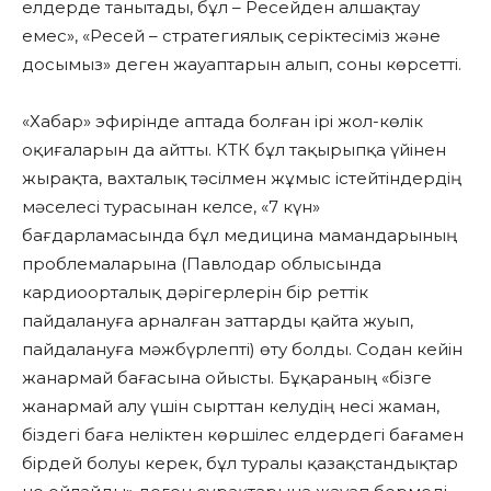
елдерде танытады, бұл – Ресейден алшақтау
емес», «Ресей – стратегиялық серіктесіміз және
досымыз» деген жауаптарын алып, соны көрсетті.
«Хабар» эфирінде аптада болған ірі жол-көлік
оқиғаларын да айтты. КТК бұл тақырыпқа үйінен
жырақта, вахталық тәсілмен жұмыс істейтіндердің
мәселесі турасынан келсе, «7 күн»
бағдарламасында бұл медицина мамандарының
проблемаларына (Павлодар облысында
кардиоорталық дәрігерлерін бір реттік
пайдалануға арналған заттарды қайта жуып,
пайдалануға мәжбүрлепті) өту болды. Содан кейін
жанармай бағасына ойысты. Бұқараның «бізге
жанармай алу үшін сырттан келудің несі жаман,
біздегі баға неліктен көршілес елдердегі бағамен
бірдей болуы керек, бұл туралы қазақстандықтар