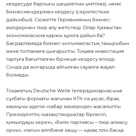
кездесуде барлығы шешілетінін үміттіміз), неміс
бизнесмендерімен кездесу (серіктестікке
дайынбыз). Сюжетте Германияның бизнес-
өкілдерінен пікір алу жетіспеді. Олар Қазақстан
экономикасына қаржы құюға дайын ба?
Бағдарламада бизнес-ынтымақтастық тақырыбын
жеке топтамаға шығарыпты. Тоқаев инвестиция
тартуға бағытталған бірнеше кездесу өткізді.
Сонда да жоғарыда айтылған сауалға жауап
болмады.
Тоқаевтың Deutsche Welle телерадиоарнасына
сұхбаты форматы жағынан КТК-ға ұқсас, бірақ
мазмұны әдепкі «хабар мәнерінде» жасалыпты.
Президенттің «қазақстандықтар бірлесіп,
қимылдауы керек», «билік партиясы – пікір алмасу
орны», «латын әліпбиіне көшу — қазақ тілін басқа