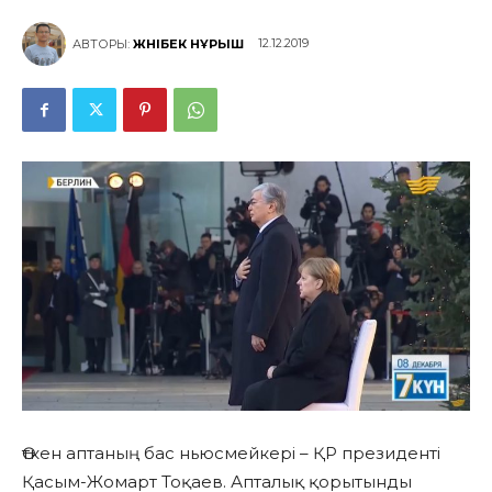
12.12.2019
АВТОРЫ:
ЖӘНІБЕК НҰРЫШ
Өткен аптаның бас ньюсмейкері – ҚР президенті
Қасым-Жомарт Тоқаев. Апталық қорытынды