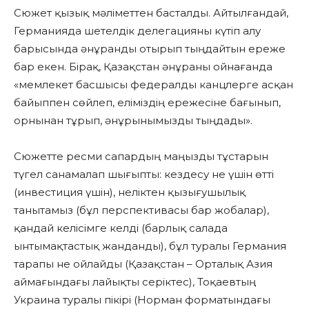
Сюжет қызық мәліметтен басталды. Айтылғандай,
Германияда шетелдік делегацияны күтіп алу
барысында әнұранды отырып тыңдайтын ереже
бар екен. Бірақ, Қазақстан әнұраны ойнағанда
«мемлекет басшысы федералды канцлерге асқан
байыппен сөйлеп, еліміздің ережесіне бағынып,
орнынан тұрып, әнұрынымызды тыңдады».
Сюжетте ресми сапардың маңызды тұстарын
түгел санамалап шығыпты: кездесу не үшін өтті
(инвестиция үшін), неліктен қызығушылық
танытамыз (бұл перспективасы бар жобалар),
қандай келісімге келді (барлық салада
ынтымақтастық жанданды), бұл туралы Германия
тарапы не ойлайды (Қазақстан – Орталық Азия
аймағындағы лайықты серіктес), Тоқаевтың
Украина туралы пікірі (Норман форматындағы