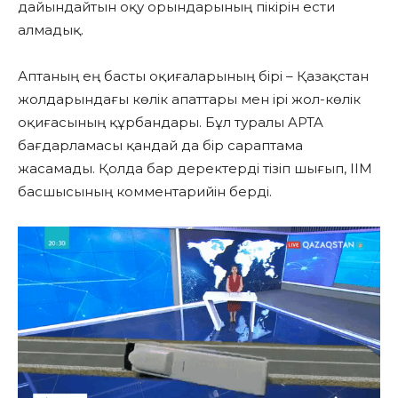
дайындайтын оқу орындарының пікірін ести
алмадық.
Аптаның ең басты оқиғаларының бірі – Қазақстан
жолдарындағы көлік апаттары мен ірі жол-көлік
оқиғасының құрбандары. Бұл туралы APTA
бағдарламасы қандай да бір сараптама
жасамады. Қолда бар деректерді тізіп шығып, ІІМ
басшысының комментарийін берді.