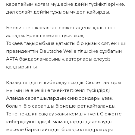
қарапайым қоғам мүшесіне дейін түсінікті әрі «иә,
дәл солай» дейтін тұжырым» деп қайырды.
Берлиннен жасалған сюжет әдепкі қалыптан
аспады. Ерекшелейтін тұсы жоқ.
Тоқаев тақырыбына қатысты бір қызық сәт, екінші
президенттің Deutsche Welle тілшісіне сұхбатын
APTA бағдарламасының авторлары елеусіз
қалдырыпты.
Қазақстандағы киберқауіпсіздік. Сюжет авторы
мұның не екенін егжей-тегжейлі түсіндірді.
Алайда сарапшылардың синхрондары ұзақ
болып, бір сарапшы бірнеше рет қайталанды.
Тепе-теңдікті сақтау жағы кемшін түсті. Сюжетте
киберқауіпсіздік, it-мамандарды даярлауды
мәселе барын айтады, бірақ сол кадрларды