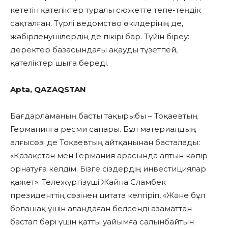
кететін қателіктер туралы сюжетте тепе-теңдік
сақталған. Түрлі ведомство өкілдерінің де,
жәбірленушілердің де пікірі бар. Түйін біреу:
деректер базасындағы ақауды түзетпей,
қателіктер шыға береді.
Apta, QAZAQSTAN
Бағдарламаның басты тақырыбы – Тоқаевтың
Германияға ресми сапары. Бұл материалдың
алғысөзі де Тоқаевтың айтқанынан басталады:
«Қазақстан мен Германия арасында алтын көпір
орнатуға келдім. Бізге сіздердің инвестициялар
қажет». Тележүргізуші Жайна Сламбек
президенттің сөзінен цитата келтіріп, «Және бұл
болашақ үшін алаңдаған белсенді азаматтан
бастап бәрі үшін қатты уайымға салынбайтын