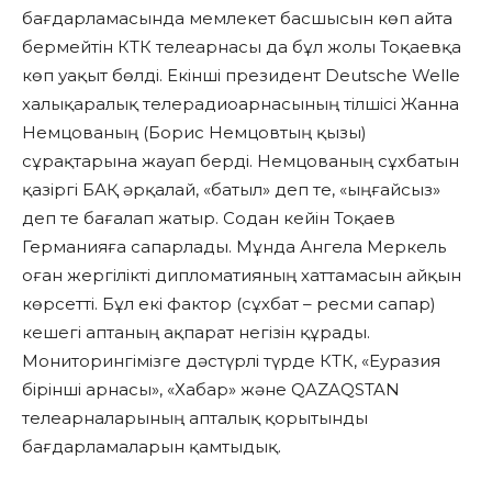
бағдарламасында мемлекет басшысын көп айта
бермейтін КТК телеарнасы да бұл жолы Тоқаевқа
көп уақыт бөлді. Екінші президент Deutsche Welle
халықаралық телерадиоарнасының тілшісі Жанна
Немцованың (Борис Немцовтың қызы)
сұрақтарына жауап берді. Немцованың сұхбатын
қазіргі БАҚ әрқалай, «батыл» деп те, «ыңғайсыз»
деп те бағалап жатыр. Содан кейін Тоқаев
Германияға сапарлады. Мұнда Ангела Меркель
оған жергілікті дипломатияның хаттамасын айқын
көрсетті. Бұл екі фактор (сұхбат – ресми сапар)
кешегі аптаның ақпарат негізін құрады.
Мониторингімізге дәстүрлі түрде КТК, «Еуразия
бірінші арнасы», «Хабар» және QAZAQSTAN
телеарналарының апталық қорытынды
бағдарламаларын қамтыдық.