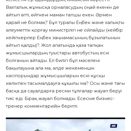
Вахталық жұмысқа орналасудың оңай екенін де
айтып өтті, өйткені маман тапшы екен. Әрмен
қарай не болмақ? Бұл туралы Еңбек және халықты
әлеуметтік қорғау министрлігі не ойлайды (кейбір
кейіпкерлер Еңбек заңнамасының бұзылатынын
айтып қалды)?. Жол апатында қаза тапқан
жұмысшылардың туыстары автобустың ескі
болғанын айтады. Ел билігі бұл мәселені
бақылауына ала ма, әлде жекеменшік
кәсіпорындар жұмысшыларын ескі-құсқы
көлікпен тасымалдауға құқылы ма? Осы және тағы
басқа да сауалдарға ресми тұлғалар жауап беруі
тиіс еді. Бірақ жауап болмады. Есесіне бизнес-
тренер комментарийін беріпті.