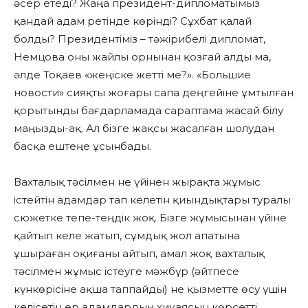
әсер етеді? Жаңа президент-дипломатымыз
қандай адам ретінде көрінді? Сұхбат қалай
болды? Президентіміз – тәжірибелі дипломат,
Немцова оны жайлы орнынан қозғай алды ма,
әлде Тоқаев «жеңіске жетті ме?». «Большие
новости» сияқты жоғары сапа деңгейіне ұмтылған
қорытынды бағдарламада сараптама жасай білу
маңызды-ақ. Ал бізге жақсы жасалған шолудан
басқа ештеңе ұсынбады.
Вахталық тәсілмен не үйінен жырақта жұмыс
істейтін адамдар тап келетін қиындықтары туралы
сюжетке тепе-теңдік жоқ. Бізге жұмысынан үйіне
қайтып келе жатып, сұмдық жол апатына
ұшыраған оқиғаны айтып, амал жоқ вахталық
тәсілмен жұмыс істеуге мәжбүр (әйтпесе
күнкөрісіне ақша таппайды) не қызметте өсу үшін
келісетін ер адамдардың хикаясын көрсетті.