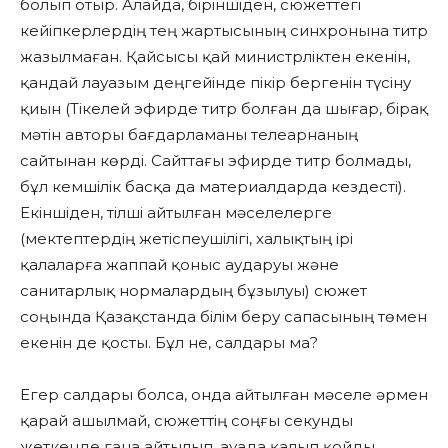
болып отыр. Алайда, біріншіден, сюжеттегі
кейіпкерлердің тең жартысының синхронына титр
жазылмаған. Қайсысы қай министрліктен екенін,
қандай лауазым деңгейінде пікір бергенін түсіну
қиын (Тікелей эфирде титр болған да шығар, бірақ
мәтін авторы бағдарламаны телеарнаның
сайтынан көрді. Сайттағы эфирде титр болмады,
бұл кемшілік басқа да материалдарда кездесті).
Екіншіден, тілші айтылған мәселелерге
(мектептердің жетіспеушілігі, халықтың ірі
қалаларға жаппай қоныс аударуы және
санитарлық нормалардың бұзылуы) сюжет
соңында Қазақстанда білім беру сапасының төмен
екенін де қосты. Бұл не, салдары ма?
Егер салдары болса, онда айтылған мәселе әрмен
қарай ашылмай, сюжеттің соңғы секунды
жеткенде ғана айтылып, ауада қалып қойды.