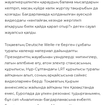
жауапкершілікпен қараудың балама мысалдарын
келтіріп, масаң күйде көлік жүргізу тақырыбын да
қозғады. Бағдарламада қолданылған әуесқой
видеодағы «көктайғақ кезінде жергілікті
атқарушы билік қайда қарап отыр?» деген сауал
жауапсыз қалды.
Тоқаевтың Deutsche Welle-ге берген сұхбаты
туралы көлемді материал дайындапты.
Президенттің жауабынан үзінділерді: митингілер,
латын әліпбиіне өту, атом электр стансасының
құрылысы, Нұр-Сұлтандағы LRT құрылысы туралы
айтқанын алып, соның әрқайсысына сәйкес
видеолармен берді. Тоқаевтың Қырым
аннексиясы жайында айтқаны тек Қазақстанда
емес, Еуропада да үлкен резонанс тудырғанымен,
бұл сәті «Аналитика» бағдарламасына енбепті.