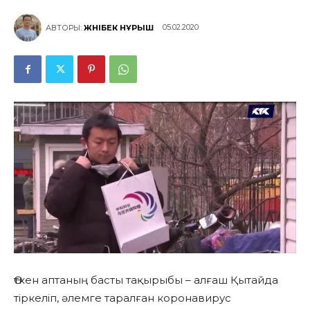
05.02.2020
АВТОРЫ:
ЖӘНІБЕК НҰРЫШ
Өткен аптаның басты тақырыбы – алғаш Қытайда
тіркеліп, әлемге таралған коронавирус