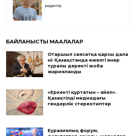
редактор
БАЙЛАНЫСТЫ МАҚАЛАЛАР
Отаршыл саясатқа қарсы дала
үні: Қазақстанда ежелгі өнер
туралы деректі жоба
жарияланды
«Еркекті құртатын – әйел».
Қазақтілді медиадағы
гендерлік стереотиптер
Еуразиялық форум,