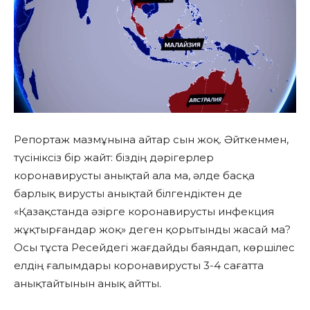
Репортаж мазмұнына айтар сын жоқ. Әйткенмен,
түсініксіз бір жайт: біздің дәрігерлер
коронавирусты анықтай ала ма, әлде басқа
барлық вирусты анықтай білгендіктен де
«Қазақстанда әзірге коронавирусты инфекция
жұқтырғандар жоқ» деген қорытынды жасай ма?
Осы тұста Ресейдегі жағдайды баяндап, көршілес
елдің ғалымдары коронавирусты 3-4 сағатта
анықтайтынын анық айтты.