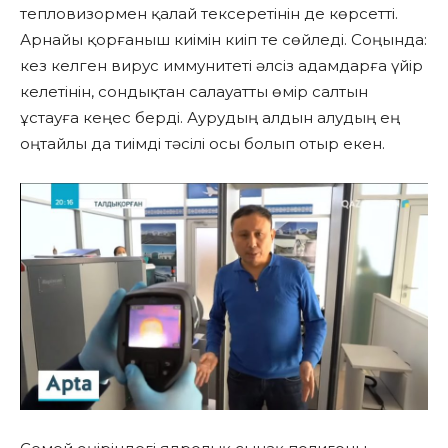
тепловизормен қалай тексеретінін де көрсетті.
Арнайы қорғаныш киімін киіп те сөйледі. Соңында:
кез келген вирус иммунитеті әлсіз адамдарға үйір
келетінін, сондықтан салауатты өмір салтын
ұстауға кеңес берді. Аурудың алдын алудың ең
оңтайлы да тиімді тәсілі осы болып отыр екен.