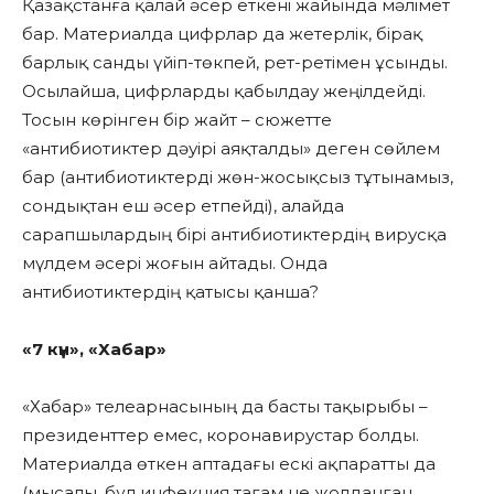
Қазақстанға қалай әсер еткені жайында мәлімет
бар. Материалда цифрлар да жетерлік, бірақ
барлық санды үйіп-төкпей, рет-ретімен ұсынды.
Осылайша, цифрларды қабылдау жеңілдейді.
Тосын көрінген бір жайт – сюжетте
«антибиотиктер дәуірі аяқталды» деген сөйлем
бар (антибиотиктерді жөн-жосықсыз тұтынамыз,
сондықтан еш әсер етпейді), алайда
сарапшылардың бірі антибиотиктердің вирусқа
мүлдем әсері жоғын айтады. Онда
антибиотиктердің қатысы қанша?
«7 күн», «Хабар»
«Хабар» телеарнасының да басты тақырыбы –
президенттер емес, коронавирустар болды.
Материалда өткен аптадағы ескі ақпаратты да
(мысалы, бұл инфекция тағам не жолданған