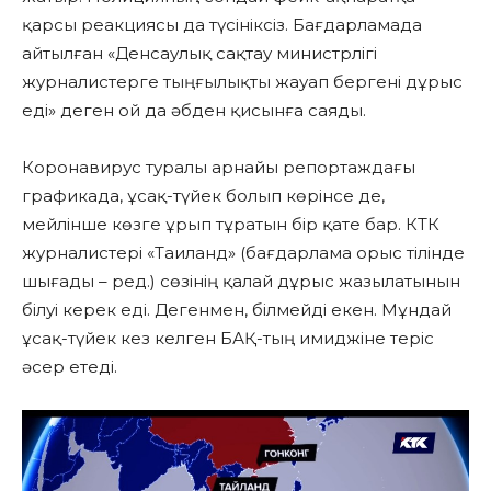
қарсы реакциясы да түсініксіз. Бағдарламада
айтылған «Денсаулық сақтау министрлігі
журналистерге тыңғылықты жауап бергені дұрыс
еді» деген ой да әбден қисынға саяды.
Коронавирус туралы арнайы репортаждағы
графикада, ұсақ-түйек болып көрінсе де,
мейлінше көзге ұрып тұратын бір қате бар. КТК
журналистері «Таиланд» (бағдарлама орыс тілінде
шығады – ред.) сөзінің қалай дұрыс жазылатынын
білуі керек еді. Дегенмен, білмейді екен. Мұндай
ұсақ-түйек кез келген БАҚ-тың имиджіне теріс
әсер етеді.