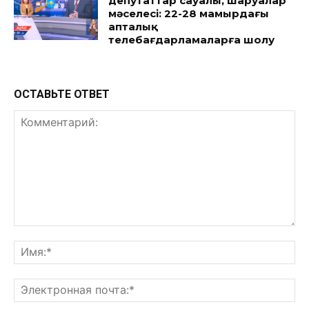
депутаттар сауалы, шаруалар
мәселесі: 22-28 мамырдағы
апталық
телебағдарламаларға шолу
ОСТАВЬТЕ ОТВЕТ
Комментарий:
Им
Эл
поч