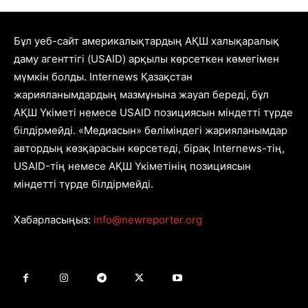
Бұл уеб-сайт америкалықтардың АҚШ халықаралық
даму агенттігі (USAID) арқылы көрсеткен көмегімен
мүмкін болды. Internews Қазақстан
жарияланымдардың мазмұнына жауап береді, бұл
АҚШ Үкіметі немесе USAID позициясын міндетті түрде
білдірмейді. «Медиасын» бөліміндегі жарияланымдар
автордың көзқарасын көрсетеді, бірақ Internews-тің,
USAID-тің немесе АҚШ Үкіметінің позициясын
міндетті түрде білдірмейді.
Хабарласыңыз:
info@newreporter.org