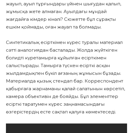
жауып, ауыл тұрғындары үйінен шығудан қалып,
жұмысқа жете алмаған. Ауылдағы мұндай
жағдайға кімдер кінәлі? Сюжетте бұл сұрақты
ешкім қоймады, оған жауап та болмады.
Синтетикалық есірткімен күрес туралы материал
сәтті аналогиядан басталады. Жолда жүйткіген
болидті күретамырға құйылған есірткімен
салыстырады. Тамырға түскен есірткі асқан
жылдамдықпен бүкіл ағзаның жұмысын бұзады.
Материалда қызық стендап бар. Корреспондент
қабырғаға жарнаманы қалай салатынын көрсетіп,
камера объективін де бояйды. Бұл элементтер
есірткі таратумен күрес заңнамасындағы
өзгерістердің есте сақтап қалуға көмектеседі.