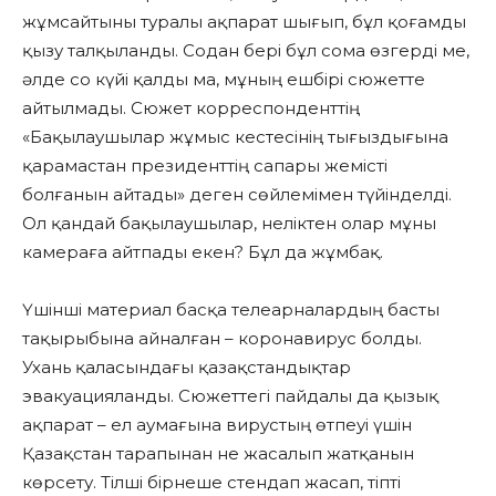
жұмсайтыны туралы ақпарат шығып, бұл қоғамды
қызу талқыланды. Содан бері бұл сома өзгерді ме,
әлде со күйі қалды ма, мұның ешбірі сюжетте
айтылмады. Сюжет корреспонденттің
«Бақылаушылар жұмыс кестесінің тығыздығына
қарамастан президенттің сапары жемісті
болғанын айтады» деген сөйлемімен түйінделді.
Ол қандай бақылаушылар, неліктен олар мұны
камераға айтпады екен? Бұл да жұмбақ.
Үшінші материал басқа телеарналардың басты
тақырыбына айналған – коронавирус болды.
Ухань қаласындағы қазақстандықтар
эвакуацияланды. Сюжеттегі пайдалы да қызық
ақпарат – ел аумағына вирустың өтпеуі үшін
Қазақстан тарапынан не жасалып жатқанын
көрсету. Тілші бірнеше стендап жасап, тіпті