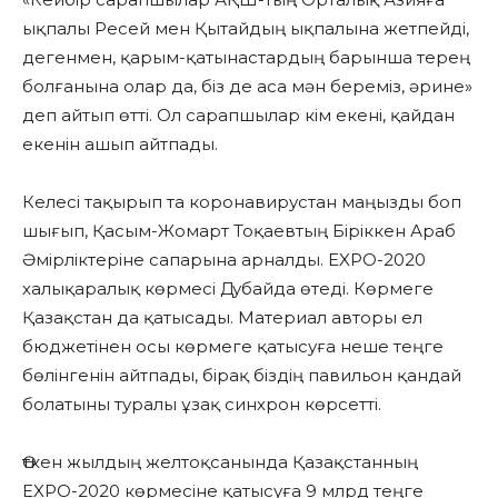
ықпалы Ресей мен Қытайдың ықпалына жетпейді,
дегенмен, қарым-қатынастардың барынша терең
болғанына олар да, біз де аса мән береміз, әрине»
деп айтып өтті. Ол сарапшылар кім екені, қайдан
екенін ашып айтпады.
Келесі тақырып та коронавирустан маңызды боп
шығып, Қасым-Жомарт Тоқаевтың Біріккен Араб
Әмірліктеріне сапарына арналды. EXPO-2020
халықаралық көрмесі Дубайда өтеді. Көрмеге
Қазақстан да қатысады. Материал авторы ел
бюджетінен осы көрмеге қатысуға неше теңге
бөлінгенін айтпады, бірақ біздің павильон қандай
болатыны туралы ұзақ синхрон көрсетті.
Өткен жылдың желтоқсанында Қазақстанның
EXPO-2020 көрмесіне қатысуға 9 млрд теңге