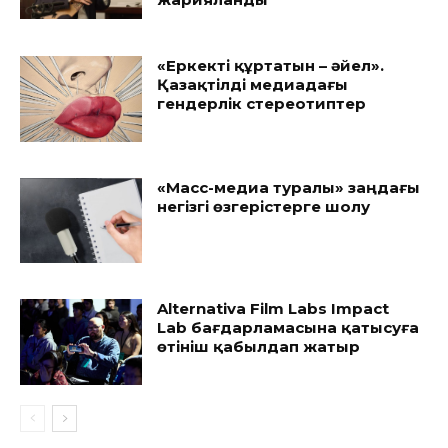
«Еркекті құртатын – әйел».
Қазақтілді медиадағы
гендерлік стереотиптер
«Масс-медиа туралы» заңдағы
негізгі өзгерістерге шолу
Alternativa Film Labs Impact
Lab бағдарламасына қатысуға
өтініш қабылдап жатыр