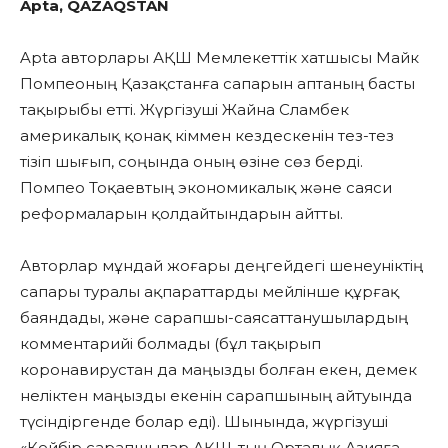
Apta, QAZAQSTAN
Apta авторлары АҚШ Мемлекеттік хатшысы Майк
Помпеоның Қазақстанға сапарын аптаның басты
тақырыбы етті. Жүргізуші Жайна Сламбек
америкалық қонақ кіммен кездескенін тез-тез
тізіп шығып, соңында оның өзіне сөз берді.
Помпео Тоқаевтың экономикалық және саяси
реформаларын қолдайтындарын айтты.
Авторлар мұндай жоғары деңгейдегі шенеуніктің
сапары туралы ақпараттарды мейлінше құрғақ
баяндады, және сарапшы-саясаттанушылардың
комментарийі болмады (бұл тақырып
коронавирустан да маңызды болған екен, демек
неліктен маңызды екенін сарапшының айтуында
түсіндіргенде болар еді). Шынында, жүргізуші
«Кейбір сарапшылар АҚШ-тың Орталық Азияға