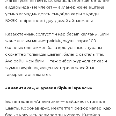
жағын ұмытып кетті. Осылайша, «Больше деталей»
айдарында «мемлекет — айлакер және ештеңе
ұсына алмады» деген сыңайда көрініп қалды.
БЖЗҚ төңірегіндегі дау-дамай айтылмады.
Қазақстанның солтүстігін қар басып қалғаны, Білім
және ғылым министрлігінің оқушыларға 100-
баллдық өлшеммен баға қою ұсынысы туралы
сюжеттер толымды шығып, баланс сақталыпты.
Ауа райы мен білім — тәжірибелі журналист көзін
жұмып жүріп-ақ жақсы материал жасайтын
тақырыптарға жатады.
«Аналитика», «Еуразия бірінші арнасы»
Бұл аптадағы «Аналитика» — дайджест стилінде
шықты. Коронавирус, мектептегі реформалар, қар
басып қалу мен адамдарды құтқару. Қытайда