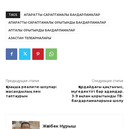
TAGS
АҚПАРАТТЫҚ-САРАПТАМАЛЫҚ БАҒДАРЛАМАЛАР
АҚПАРАТТЫҚ-САРАПТАМАЛЫҚ ҚОРЫТЫНДЫ БАҒДАРЛАМАЛАР
АПТАЛЫҚ ҚОРЫТЫНДЫ БАҒДАРЛАМАЛАР
ҚАЗАҚСТАН ТЕЛЕАРНАЛАРЫ
Предыдущая статья
Следующая статья
Қазақша реалити-шоулар:
Қордайдағы қақтығыс,
жасандылық пен
мүгедектігі бар адамдар.
таптаурын
3-9 ақпан қорытынды ТВ-
бағдарламаларына шолу
Жәнібек Нұрыш