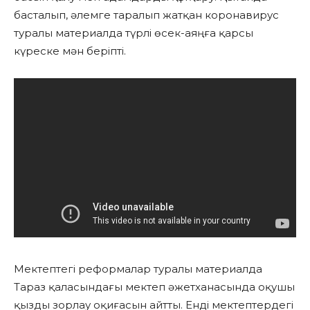
басталып, әлемге таралып жатқан коронавирус
туралы материалда түрлі өсек-аяңға қарсы
күреске мән беріпті.
Мектептегі реформалар туралы материалда
Тараз қаласындағы мектеп әжетханасында оқушы
қызды зорлау оқиғасын айтты. Енді мектептердегі