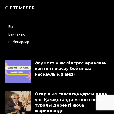
СІЛТЕМЕЛЕР
Біз
Байланыс
Вебинарлар
Әлеуметтік желілерге арналған
контент жасау бойынша
нұсқаулық (Гайд)
Отаршыл саясатқа қарсы дала
үні: Қазақстанда ежелгі өнер
туралы деректі жоба
жарияланды