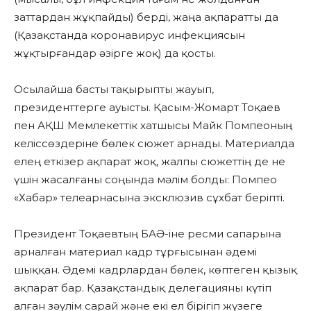
заттардан жұқпайды) берді, жаңа ақпаратты да
(Қазақстанда коронавирус инфекциясын
жұқтырғандар әзірге жоқ) да қосты.
Осылайша басты тақырыпты жауып,
президенттерге ауысты. Қасым-Жомарт Тоқаев
пен АҚШ Мемлекеттік хатшысы Майк Помпеоның
келіссөздеріне бөлек сюжет арнады. Материалда
елең еткізер ақпарат жоқ, жалпы сюжеттің де не
үшін жасалғаны соңында мәлім болды: Помпео
«Хабар» телеарнасына эксклюзив сұхбат беріпті.
Президент Тоқаевтың БАӘ-іне ресми сапарына
арналған материал кадр тұрғысынан әдемі
шыққан. Әдемі кадрлардан бөлек, көптеген қызық
ақпарат бар. Қазақстандық делегацияны күтіп
алған зәулім сарай және екі ел бірігіп жүзеге