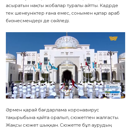
асыратын нақты жобалар туралы айтты. Кадрде
тек шенеуніктер ғана емес, сонымен қатар араб
бизнесмендері де сөйледі.
Әрмен қарай бағдарлама коронавирус
тақырыбына қайта оралып, сюжетпен жалғасты.
Жақсы сюжет шыққан. Сюжетте бұл аурудың