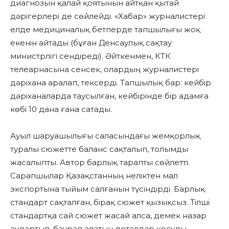
диагнозын қалай қоятынын айтқан қытай
дәрігерлері де сөйлейді. «Хабар» журналистері
елде медициналық бетперде тапшылығы жоқ
екенін айтады (бұған Денсаулық сақтау
министрлігі сендіреді). Әйткенмен, КТК
телеарнасына сенсек, олардың журналистері
дәріхана аралап, тексерді. Тапшылық бар: кейбір
дәріханаларда таусылған, кейбірінде бір адамға
көбі 10 дана ғана сатады.
Ауыл шаруашылығы саласындағы жемқорлық
туралы сюжетте баланс сақталып, толымды
жасалыпты. Автор барлық тарапты сөйлетті.
Сарапшылар Қазақстанның неліктен мал
экспортына тыйым салғанын түсіндірді. Барлық
стандарт сақталған, бірақ сюжет қызықсыз. Тілші
стандартқа сай сюжет жасай алса, демек назар
аудартып, баурап алатын деталдар қосуды