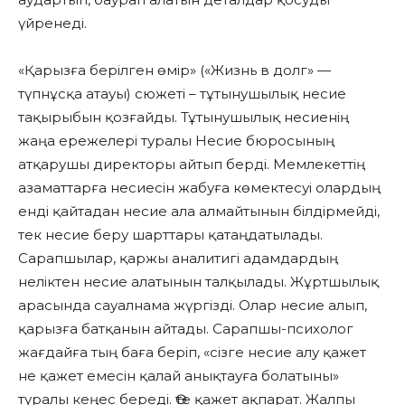
үйренеді.
«Қарызға берілген өмір» («Жизнь в долг» —
түпнұсқа атауы) сюжеті – тұтынушылық несие
тақырыбын қозғайды. Тұтынушылық несиенің
жаңа ережелері туралы Несие бюросының
атқарушы директоры айтып берді. Мемлекеттің
азаматтарға несиесін жабуға көмектесуі олардың
енді қайтадан несие ала алмайтынын білдірмейді,
тек несие беру шарттары қатаңдатылады.
Сарапшылар, қаржы аналитигі адамдардың
неліктен несие алатынын талқылады. Жұртшылық
арасында сауалнама жүргізді. Олар несие алып,
қарызға батқанын айтады. Сарапшы-психолог
жағдайға тың баға беріп, «сізге несие алу қажет
не қажет емесін қалай анықтауға болатыны»
туралы кеңес береді. Өте қажет ақпарат. Жалпы