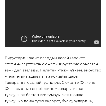
Вирустарды және олардың қалай «әрекет
ететінін» зерттейтін сюжет «Вирустарға арналған
тәж» деп аталады. Неліктен «тәж»? Өйткені, вирустар
– планетамыздың нағыз қожайындары.
Тақырыпты осылай түсіндірді. Сюжетте XX және
XXI ғасырдың ең ірі эпидемиялары: испан
тұмауынан бастап құс тұмауы мен шошқа
тұмауына дейін түрлі ақпарат, бұл аурулардың