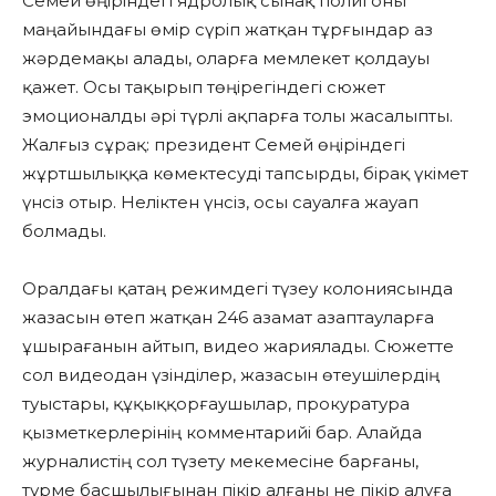
Семей өңіріндегі ядролық сынақ полигоны
маңайындағы өмір сүріп жатқан тұрғындар аз
жәрдемақы алады, оларға мемлекет қолдауы
қажет. Осы тақырып төңірегіндегі сюжет
эмоционалды әрі түрлі ақпарға толы жасалыпты.
Жалғыз сұрақ: президент Семей өңіріндегі
жұртшылыққа көмектесуді тапсырды, бірақ үкімет
үнсіз отыр. Неліктен үнсіз, осы сауалға жауап
болмады.
Оралдағы қатаң режимдегі түзеу колониясында
жазасын өтеп жатқан 246 азамат азаптауларға
ұшырағанын айтып, видео жариялады. Сюжетте
сол видеодан үзінділер, жазасын өтеушілердің
туыстары, құқыққорғаушылар, прокуратура
қызметкерлерінің комментарийі бар. Алайда
журналистің сол түзету мекемесіне барғаны,
түрме басшылығынан пікір алғаны не пікір алуға