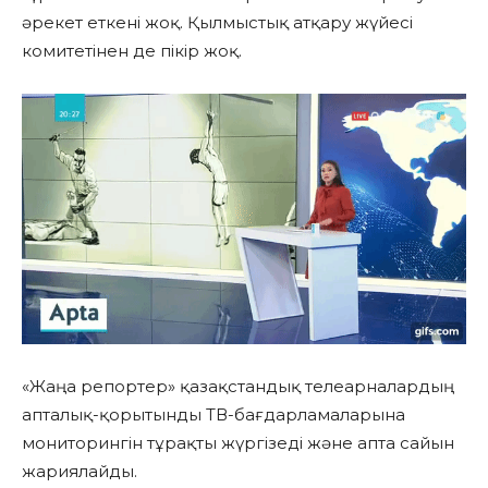
әрекет еткені жоқ. Қылмыстық атқару жүйесі
комитетінен де пікір жоқ.
«Жаңа репортер» қазақстандық телеарналардың
апталық-қорытынды ТВ-бағдарламаларына
мониторингін тұрақты жүргізеді және апта сайын
жариялайды.