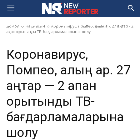
қар. 27 қаңтар — 2 ақпан
қорытынды ТВ-
бағдарламаларына шолу
Домой
Медиасын
Коронавирус, Помпео, қалың қар. 27 қаңтар - 2
ақпан қорытынды ТВ-бағдарламаларына шолу
Коронавирус,
Помпео, қалың қар. 27
қаңтар — 2 ақпан
қорытынды ТВ-
бағдарламаларына
шолу