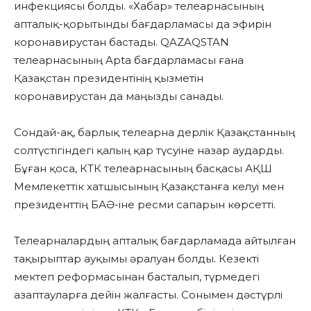
инфекциясы болды. «Хабар» телеарнасының
апталық-қорытынды бағдарламасы да эфирін
коронавирустан бастады. QAZAQSTAN
телеарнасының Apta бағдарламасы ғана
Қазақстан президентінің қызметін
коронавирустан да маңызды санады.
Сондай-ақ, барлық телеарна дерлік Қазақстанның
солтүстігіндегі қалың қар түсуіне назар аударды.
Бұған қоса, КТК телеарнасының басқасы АҚШ
Мемлекеттік хатшысының Қазақстанға келуі мен
президенттің БАӘ-іне ресми сапарын көрсетті.
Телеарналардың апталық бағдарламада айтылған
тақырыптар ауқымы әралуан болды. Кезекті
мектеп реформасынан басталып, түрмедегі
азаптауларға дейін жалғасты. Сонымен дәстүрлі