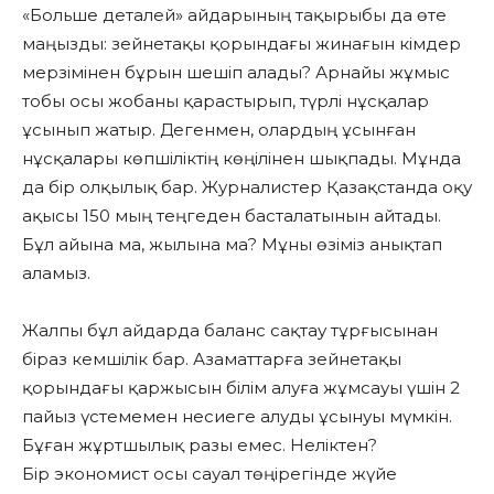
«Больше деталей» айдарының тақырыбы да өте
маңызды: зейнетақы қорындағы жинағын кімдер
мерзімінен бұрын шешіп алады? Арнайы жұмыс
тобы осы жобаны қарастырып, түрлі нұсқалар
ұсынып жатыр. Дегенмен, олардың ұсынған
нұсқалары көпшіліктің көңілінен шықпады. Мұнда
да бір олқылық бар. Журналистер Қазақстанда оқу
ақысы 150 мың теңгеден басталатынын айтады.
Бұл айына ма, жылына ма? Мұны өзіміз анықтап
аламыз.
Жалпы бұл айдарда баланс сақтау тұрғысынан
біраз кемшілік бар. Азаматтарға зейнетақы
қорындағы қаржысын білім алуға жұмсауы үшін 2
пайыз үстемемен несиеге алуды ұсынуы мүмкін.
Бұған жұртшылық разы емес. Неліктен?
Бір экономист осы сауал төңірегінде жүйе