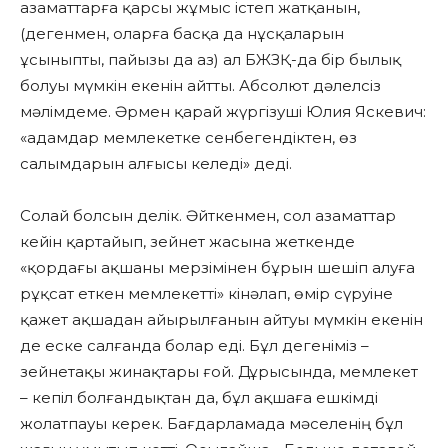
азаматтарға қарсы жұмыс істеп жатқанын,
(дегенмен, оларға басқа да нұсқаларын
ұсыныпты, пайызы да аз) ал БЖЗҚ-да бір былық
болуы мүмкін екенін айтты. Абсолют дәлелсіз
мәлімдеме. Әрмен қарай жүргізуші Юлия Яскевич:
«адамдар мемлекетке сенбегендіктен, өз
салымдарын алғысы келеді» деді.
Солай болсын делік. Әйткенмен, сол азаматтар
кейін қартайып, зейнет жасына жеткенде
«қордағы ақшаны мерзімінен бұрын шешіп алуға
рұқсат еткен мемлекетті» кінәлап, өмір сүруіне
қажет ақшадан айырылғанын айтуы мүмкін екенін
де еске салғанда болар еді. Бұл дегеніміз –
зейнетақы жинақтары ғой. Дұрысында, мемлекет
– кепіл болғандықтан да, бұл ақшаға ешкімді
жолатпауы керек. Бағдарламада мәселенің бұл