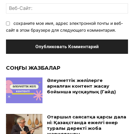
Ве
Са
сохраните мое имя, адрес электронной почты и веб-
сайт в этом браузере для следующего комментария.
CОҢҒЫ ЖАЗБАЛАР
Әлеуметтік желілерге
арналған контент жасау
бойынша нұсқаулық (Гайд)
Отаршыл саясатқа қарсы дала
үні: Қазақстанда ежелгі өнер
туралы деректі жоба
жарияланды