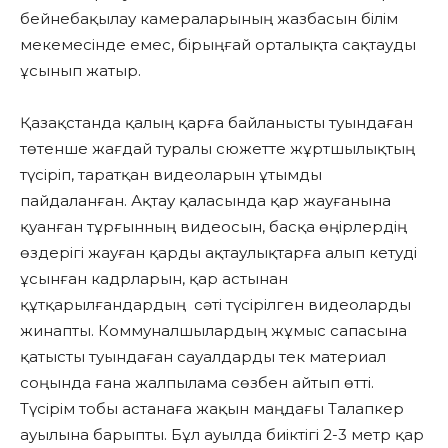
бейнебақылау камераларының жазбасын білім
мекемесінде емес, бірыңғай орталықта сақтауды
ұсынып жатыр.
Қазақстанда қалың қарға байланысты туындаған
төтенше жағдай туралы сюжетте жұртшылықтың
түсіріп, таратқан видеоларын ұтымды
пайдаланған. Ақтау қаласында қар жауғанына
қуанған тұрғынның видеосын, басқа өңірлердің
өздерігі жауған қарды ақтаулықтарға алып кетуді
ұсынған кадрларын, қар астынан
құтқарылғандардың сәті түсірілген видеоларды
жинапты. Коммуналшылардың жұмыс сапасына
қатысты туындаған сауалдарды тек материал
соңында ғана жалпылама сөзбен айтып өтті.
Түсірім тобы астанаға жақын маңдағы Талапкер
ауылына барыпты. Бұл ауылда биіктігі 2-3 метр қар