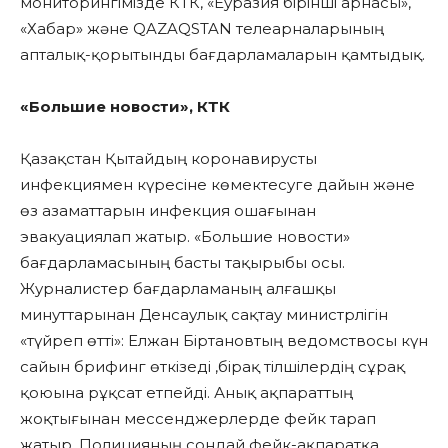
мониторингімізде КТК, «Еуразия бірінші арнасы»,
«Хабар» және QAZAQSTAN телеарналарының
апталық-қорытынды бағдарламаларын қамтыдық.
«Большие новости», КТК
Қазақстан Қытайдың коронавирусты
инфекциямен күресіне көмектесуге дайын және
өз азаматтарын инфекция ошағынан
эвакуациялап жатыр. «Большие новости»
бағдарламасының басты тақырыбы осы.
Журналистер бағдарламаның алғашқы
минуттарынан Денсаулық сақтау министрлігін
«түйреп өтті»: Елжан Біртановтың ведомствосы күн
сайын брифинг өткізеді ,бірақ тілшілердің сұрақ
қоюына рұқсат етпейді. Анық ақпараттың
жоқтығынан мессенджерлерде фейк тарап
жатыр. Полицияның сондай фейк-ақпаратқа