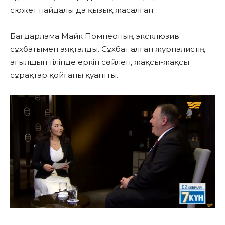
сюжет пайдалы да қызық жасалған.
Бағдарлама Майк Помпеоның эксклюзив
сұхбатымен аяқталды. Сұхбат алған журналистің
ағылшын тілінде еркін сөйлеп, жақсы-жақсы
сұрақтар қойғаны қуантты.