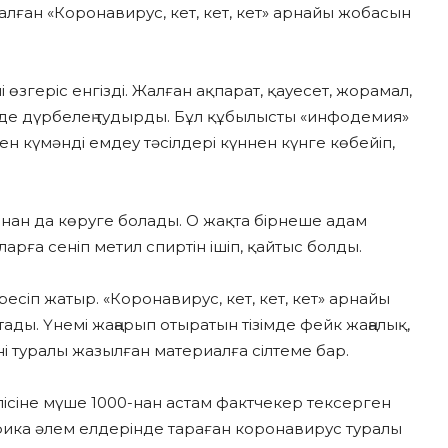
лған «Коронавирус, кет, кет, кет» арнайы жобасын
згеріс енгізді. Жалған ақпарат, қауесет, жорамал,
інде дүрбелең тудырды. Бұл құбылысты «инфодемия»
н күмәнді емдеу тәсілдері күннен күнге көбейіп,
нан да көруге болады. О жақта бірнеше адам
арға сеніп метил спиртін ішіп, қайтыс болды.
сіп жатыр. «Коронавирус, кет, кет, кет» арнайы
ады. Үнемі жаңарып отыратын тізімде фейк жаңалық,
ні туралы жазылған материалға сілтеме бар.
сіне мүше 1000-нан астам фактчекер тексерген
фика әлем елдерінде тараған коронавирус туралы