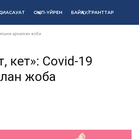
фодемиясына
ДИАСАУАТ
ОҚЫП-ҮЙРЕН
БАЙҚАУ/ГРАНТТАР
а
миясына арналған жоба
, кет»: Covid-19
лған жоба