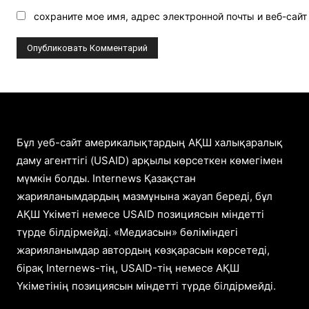
сохраните мое имя, адрес электронной почты и веб-сай
Бұл уеб-сайт америкалықтардың АҚШ халықаралық
даму агенттігі (USAID) арқылы көрсеткен көмегімен
мүмкін болды. Internews Қазақстан
жарияланымдардың мазмұнына жауап береді, бұл
АҚШ Үкіметі немесе USAID позициясын міндетті
түрде білдірмейді. «Медиасын» бөліміндегі
жарияланымдар автордың көзқарасын көрсетеді,
бірақ Internews-тің, USAID-тің немесе АҚШ
Үкіметінің позициясын міндетті түрде білдірмейді.