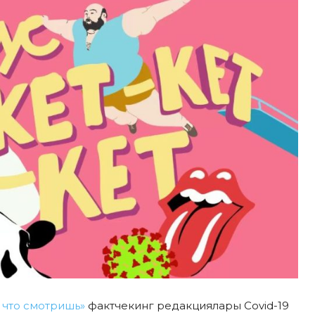
й, что смотришь»
фактчекинг редакциялары Covid-19