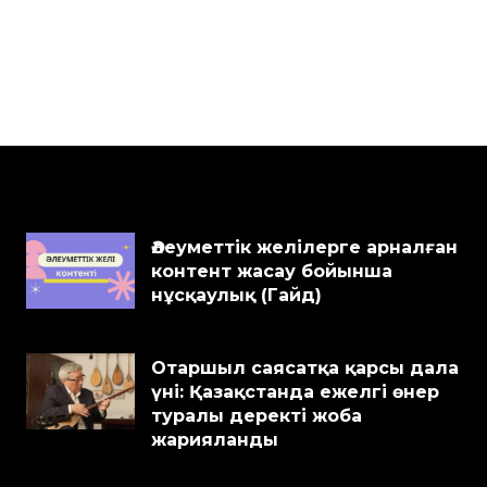
Әлеуметтік желілерге арналған
контент жасау бойынша
нұсқаулық (Гайд)
Отаршыл саясатқа қарсы дала
үні: Қазақстанда ежелгі өнер
туралы деректі жоба
жарияланды