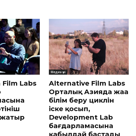
Медиа үні
a Film Labs
Alternative Film Labs
b
Орталық Азияда жаңа
масына
білім беру циклін
тініш
іске қосып,
 жатыр
Development Lab
бағдарламасына
қабылдай бастады