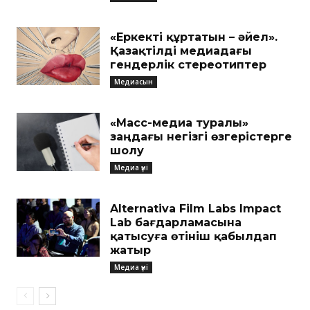
«Еркекті құртатын – әйел».
Қазақтілді медиадағы
гендерлік стереотиптер
Медиасын
«Масс-медиа туралы»
заңдағы негізгі өзгерістерге
шолу
Медиа үні
Alternativa Film Labs Impact
Lab бағдарламасына
қатысуға өтініш қабылдап
жатыр
Медиа үні