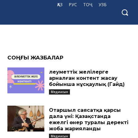
ҚАЗ
РУС
ТОҶ
УЗБ
CОҢҒЫ ЖАЗБАЛАР
Әлеуметтік желілерге
арналған контент жасау
бойынша нұсқаулық (Гайд)
Медиасын
Отаршыл саясатқа қарсы
дала үні: Қазақстанда
ежелгі өнер туралы деректі
жоба жарияланды
Медиасын