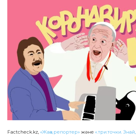
Factcheck.kz,
«Жаңа репортер»
және
«.три.точки. Зна