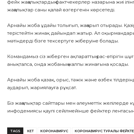
фейк жаңалықтардың фактчекерлер назарына жиі ілінг
жаңалықтар саны қалай өзгергенін көрсетеді.
Арнайы жоба ұдайы толығып, жаңарып отырады. Қаз
терістейтін жинақ дайындап жатыр. Ал оқырмандары
мәтіндерді бізге тексертуге жіберуіне болады.
Командамыз сіз жіберген ақпараттың рас-өтірігін шұ
анықталса, онда жобаның жалпы жинағына қосады.
Арнайы жоба қазақ, орыс, тәжік және өзбек тілдерінд
аударып, жариялауға рұқсат.
Біз жаңалықтар сайттары мен әлеуметтік желілерде 
инфодемиясы қаупі сейілмейінше фейктер лентасын
TAGS
КЕТ
КОРОНАВИРУС
КОРОНАВИРУС ТУРАЛЫ ФЕЙКТ