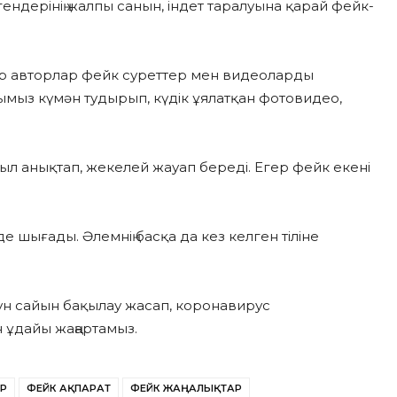
ендерінің жалпы санын, індет таралуына қарай фейк-
ір авторлар фейк суреттер мен видеоларды
мыз күмән тудырып, күдік ұялатқан фотовидео,
ғыл анықтап, жекелей жауап береді. Егер фейк екені
е шығады. Әлемнің басқа да кез келген тіліне
күн сайын бақылау жасап, коронавирус
 ұдайы жаңартамыз.
ЕР
ФЕЙК АҚПАРАТ
ФЕЙК ЖАҢАЛЫҚТАР