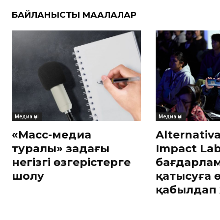
БАЙЛАНЫСТЫ МАҚАЛАЛАР
Медиа үні
Медиа үні
«Масс-медиа
Alternativ
туралы» заңдағы
Impact La
негізгі өзгерістерге
бағдарла
шолу
қатысуға ө
қабылдап