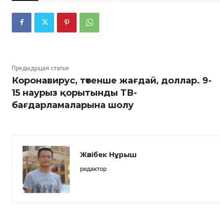
Предыдущая статья
Коронавирус, төтенше жағдай, доллар. 9-
15 наурыз қорытынды ТВ-
бағдарламаларына шолу
Жәнібек Нұрыш
редактор