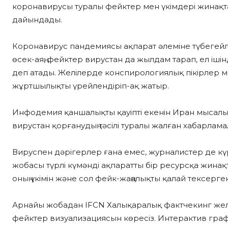
коронавирусы туралы фейктер мен үкімдері жинақта
дайындады.
Коронавирус пандемиясы ақпарат әлеміне түбегейлі ө
өсек-аяң, фейктер вирустан да жылдам тарап, ел іш
деп атады. Желілерде конспирологиялық пікірлер ме
жұртшылықты үрейлендіріп-ақ жатыр.
Инфодемия қаншалықты қауіпті екенін Иран мысалы
вирустан қорғанудың тәсілі туралы жалған хабарламал
Вируспен дәрігерлер ғана емес, журналистер де күре
жобасы түрлі күмәнді ақпаратты бір ресурсқа жинақт
оның үкімін және сол фейк-жаңалықты қалай тексерге
Арнайы жобадан IFCN Халықаралық фактчекинг желі
фейктер визуализациясын көресіз. Интерактив гра