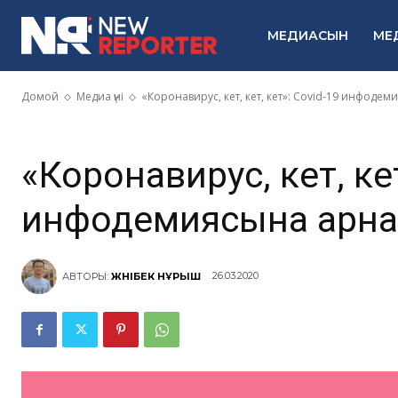
Covid-19 ин
МЕДИАСЫН
МЕ
арналған жоб
Домой
Медиа үні
«Коронавирус, кет, кет, кет»: Covid-19 инфоде
«Коронавирус, кет, кет
инфодемиясына арна
26.03.2020
АВТОРЫ:
ЖӘНІБЕК НҰРЫШ