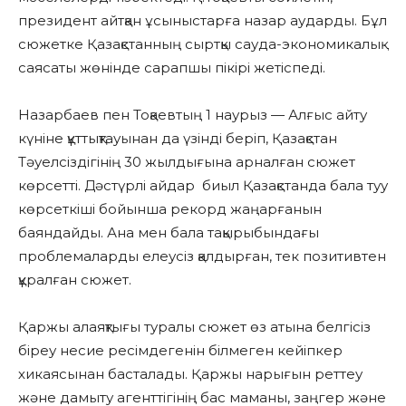
президент айтқан ұсыныстарға назар аударды. Бұл
сюжетке Қазақстанның сыртқы сауда-экономикалық
саясаты жөнінде сарапшы пікірі жетіспеді.
Назарбаев пен Тоқаевтың 1 наурыз — Алғыс айту
күніне құттықтауынан да үзінді беріп, Қазақстан
Тәуелсіздігінің 30 жылдығына арналған сюжет
көрсетті. Дәстүрлі айдар биыл Қазақстанда бала туу
көрсеткіші бойынша рекорд жаңарғанын
баяндайды. Ана мен бала тақырыбындағы
проблемаларды елеусіз қалдырған, тек позитивтен
құралған сюжет.
Қаржы алаяқтығы туралы сюжет өз атына белгісіз
біреу несие ресімдегенін білмеген кейіпкер
хикаясынан басталады. Қаржы нарығын реттеу
және дамыту агенттігінің бас маманы, заңгер және