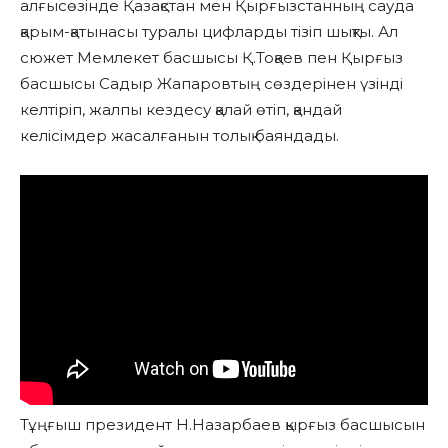
алғысөзінде Қазақстан мен Қырғызстанның сауда
қарым-қатынасы туралы цифларды тізіп шықты. Ал
сюжет Мемлекет басшысы Қ.Тоқаев пен Қырғыз
басшысы Садыр Жапаровтың сөздерінен үзінді
келтіріп, жалпы кездесу қалай өтіп, қандай
келісімдер жасалғанын толық баяндады.
Тұңғыш президент Н.Назарбаев қырғыз басшысын