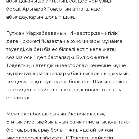
қабылдағаны да айтылып, сөздерінен үзінді
берді. Ары қарай Тоқаевтың апта ішіндегі
қабылдауларын шолып шықты.
Гүлжан Мархабаеваның “Инвестордан игілік”
деген сюжеті “Қазақстан экономикасы мұнайға
тәуелді, сіз бен біз ес білгелі естіп келе жатқан
сөзіміз осы” деп басталады. Бұл сюжетке
Тоқаевтың шетелдік инвесторлар кеңесіне мүше
мұнай-газ компаниялары басшыларының жұмыс
кездесуіне қатысуы түрткі болыпты. Шағын сюжет
президентті сөйлетіп, шетелдік инвесторлар үні
естілмеді.
Мемлекет басшысының Экономикалық
Ынтымақтастық ұйымының саммитіне қатысқаны тағы
бір тақырыпқа арқау болып, жиында айтылған
мәселелерді тізбектеді. Қ.Тоқаевты сөйлетіп,