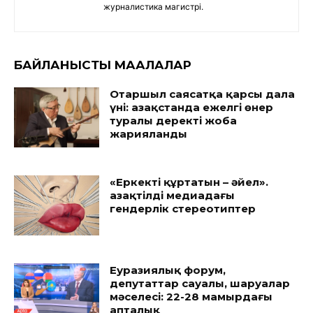
журналистика магистрі.
БАЙЛАНЫСТЫ МАҚАЛАЛАР
Отаршыл саясатқа қарсы дала
үні: Қазақстанда ежелгі өнер
туралы деректі жоба
жарияланды
«Еркекті құртатын – әйел».
Қазақтілді медиадағы
гендерлік стереотиптер
Еуразиялық форум,
депутаттар сауалы, шаруалар
мәселесі: 22-28 мамырдағы
апталық