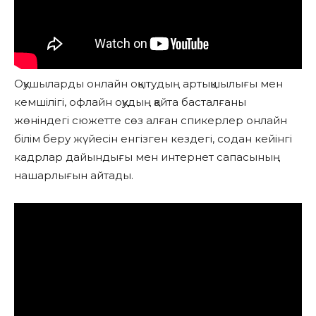
Оқушыларды онлайн оқытудың артықшылығы мен
кемшілігі, офлайн оқудың қайта басталғаны
жөніндегі сюжетте сөз алған спикерлер онлайн
білім беру жүйесін енгізген кездегі, содан кейінгі
кадрлар дайындығы мен интернет сапасының
нашарлығын айтады.