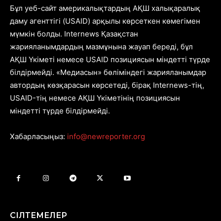
Бұл уеб-сайт америкалықтардың АҚШ халықаралық
даму агенттігі (USAID) арқылы көрсеткен көмегімен
мүмкін болды. Internews Қазақстан
жарияланымдардың мазмұнына жауап береді, бұл
АҚШ Үкіметі немесе USAID позициясын міндетті түрде
білдірмейді. «Медиасын» бөліміндегі жарияланымдар
автордың көзқарасын көрсетеді, бірақ Internews-тің,
USAID-тің немесе АҚШ Үкіметінің позициясын
міндетті түрде білдірмейді.
Хабарласыңыз:
info@newreporter.org
СІЛТЕМЕЛЕР