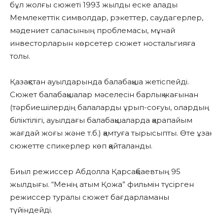
бұл жолғы сюжеті 1993 жылды еске алады
Мемлекеттік символдар, рэкеттер, саудагерлер,
мәдениет саласының проблемасы, мұнай
инвесторларын көрсетер сюжет ностальгияға
толы.
Қазақстан ауылдарында балабақша жетіспейді.
Сюжет балабақшалар мәселесін барлық жағынан
(тәрбиешілердің балаларды ұрып-соғуы, олардың
біліктілігі, ауылдағы балабақшаларда қарапайым
жағдай жоғы және т.б.) қамтуға тырысыпты. Өте ұзақ
сюжетте спикерлер көп қайталанды.
Биыл режиссер Абдолла Қарсақбаевтың 95
жылдығы. “Менің атым Қожа” фильмін түсірген
режиссер туралы сюжет бағдарламаны
түйіндейді.