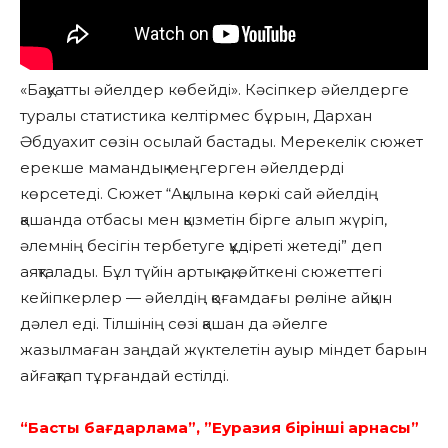
«Бақуатты әйелдер көбейді». Кәсіпкер әйелдерге
туралы статистика келтірмес бұрын, Дархан
Әбдуахит сөзін осылай бастады. Мерекелік сюжет
ерекше мамандық меңгерген әйелдерді
көрсетеді. Сюжет “Ақылына көркі сай әйелдің
қашанда отбасы мен қызметін бірге алып жүріп,
әлемнің бесігін тербетуге құдіреті жетеді” деп
аяқталады. Бұл түйін артық-ақ, өйткені сюжеттегі
кейіпкерлер — әйелдің қоғамдағы рөліне айқын
дәлел еді. Тілшінің сөзі қашан да әйелге
жазылмаған заңдай жүктелетін ауыр міндет барын
айғақтап тұрғандай естілді.
“Басты бағдарлама”, ”Еуразия бірінші арнасы”