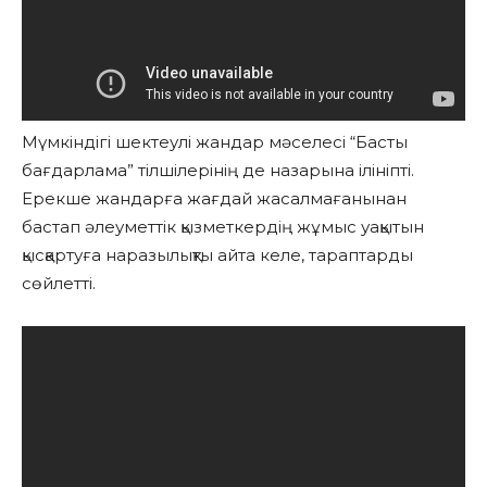
Мүмкіндігі шектеулі жандар мәселесі “Басты
бағдарлама” тілшілерінің де назарына ілініпті.
Ерекше жандарға жағдай жасалмағанынан
бастап әлеуметтік қызметкердің жұмыс уақытын
қысқартуға наразылықты айта келе, тараптарды
сөйлетті.