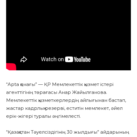
“Apta қонағы” — ҚР Мемлекеттік қызмет істері
агенттігінің төрағасы Анар Жайылғанова.
Мемлекеттік қызметкерлердің айлығынан бастап,
жастар кадрлық резерві, еститін мемлекет, әйел
ерік-жігері туралы әңгімелесті.
“Қазақстан Тәуелсіздігінің 30 жылдығы” айдарының