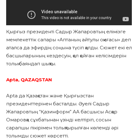
Қырғыз президенті Садыр Жапаровтың елімізге
мемлекеттік сапары «Аптаның айтулы оқиғасы» деп
аталса да эфирдің соңына түсіп қалды. Сюжет екі ел
басшыларының кездесуін, қол қойған келісімдерін
толық баяндап шықты.
Apta, QAZAQSTAN
Apta да Қазақстан және Қырғызстан
президенттерінен басталды. Әуелі Садыр
Жапаровтың “Қазинформ” АА басшысы Асқар
Омаровқа сұхбатынан үзінді келтіріп, сосын
сарапшы пікірімен толықтырылған көлемді әрі
толымды сюжет көрсетті.