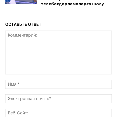
телебағдарламаларға шолу
ОСТАВЬТЕ ОТВЕТ
Комментарий:
Им
Эл
поч
Ве
Са