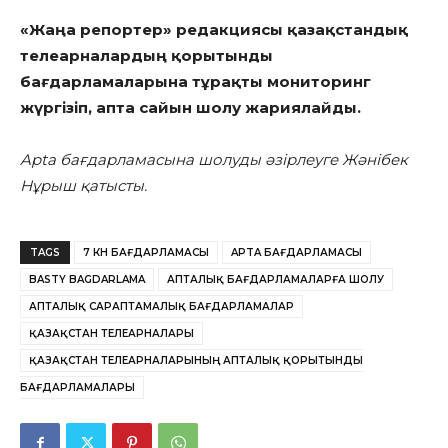
«Жаңа репортер» редакциясы қазақстандық
телеарналардың қорытынды
бағдарламаларына тұрақты мониторинг
жүргізіп, апта сайын шолу жариялайды.
Apta бағдарламасына шолуды әзірлеуге Жәнібек
Нұрыш қатысты.
TAGS
7 КҮН БАҒДАРЛАМАСЫ
APTA БАҒДАРЛАМАСЫ
BASTY BAGDARLAMA
АПТАЛЫҚ БАҒДАРЛАМАЛАРҒА ШОЛУ
АПТАЛЫҚ САРАПТАМАЛЫҚ БАҒДАРЛАМАЛАР
ҚАЗАҚСТАН ТЕЛЕАРНАЛАРЫ
ҚАЗАҚСТАН ТЕЛЕАРНАЛАРЫНЫҢ АПТАЛЫҚ ҚОРЫТЫНДЫ
БАҒДАРЛАМАЛАРЫ