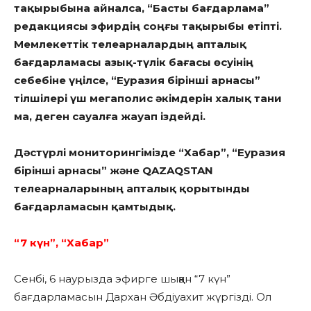
тақырыбына айналса, “Басты бағдарлама”
редакциясы эфирдің соңғы тақырыбы етіпті.
Мемлекеттік телеарналардың апталық
бағдарламасы азық-түлік бағасы өсуінің
себебіне үңілсе, “Еуразия бірінші арнасы”
тілшілері үш мегаполис әкімдерін халық тани
ма, деген сауалға жауап іздейді.
Дәстүрлі мониторингімізде “Хабар”, “Еуразия
бірінші арнасы” және QAZAQSTAN
телеарналарының апталық қорытынды
бағдарламасын қамтыдық.
“7 күн”, “Хабар”
Сенбі, 6 наурызда эфирге шыққан “7 күн”
бағдарламасын Дархан Әбдіуахит жүргізді. Ол