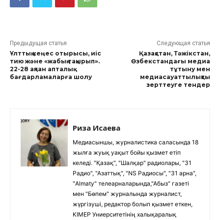
Предыдущая статья
Следующая статья
Ұлттық кеңес отырысы, иіс
Қазақстан, Тәжікстан,
тию және «жабық тақырып».
Өзбекстандағы медиа
22-28 ақпан апталық
тұтыну мен
бағдарламаларға шолу
медиасауаттылықты
зерттеуге тендер
Риза Исаева
Медиасыншы, журналистика саласында 18
жылға жуық уақыт бойы қызмет етіп
келеді. "Қазақ", "Шалқар" радиолары, "31
Радио", "Азаттық", "NS Радиосы", "31 арна",
"Almaty" телеарналарында,"Абыз" газеті
мен "Бөпем" журналында журналист,
жүргізуші, редактор болып қызмет еткен,
KIMEP Униерситетінің халықаралық