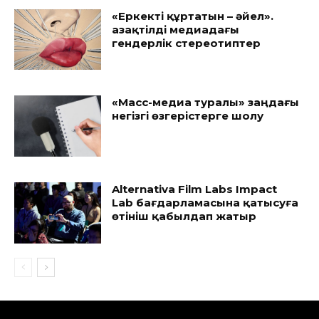
«Еркекті құртатын – әйел».
Қазақтілді медиадағы
гендерлік стереотиптер
«Масс-медиа туралы» заңдағы
негізгі өзгерістерге шолу
Alternativa Film Labs Impact
Lab бағдарламасына қатысуға
өтініш қабылдап жатыр