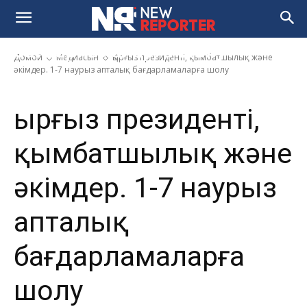
қымбатшылық және әкімдер.
1-7 наурыз апталық
бағдарламаларға шолу
Домой
Медиасын
Қырғыз президенті, қымбатшылық және
әкімдер. 1-7 наурыз апталық бағдарламаларға шолу
Қырғыз президенті,
қымбатшылық және
әкімдер. 1-7 наурыз
апталық
бағдарламаларға
шолу