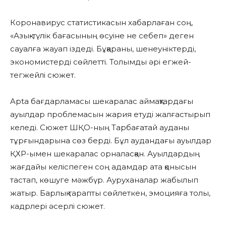
Коронавирус статистикасын хабарлаған соң,
«Азық-түлік бағасының өсуіне не себеп» деген
сауалға жауап іздеді. Бұқараны, шенеуніктерді,
экономистерді сөйлетті. Толымды әрі егжей-
тегжейлі сюжет.
Apta бағдарламасы шекаралас аймақтардағы
ауылдар проблемасын жария етуді жалғастырып
келеді. Сюжет ШҚО-ның Тарбағатай ауданы
тұрғындарына сөз берді. Бұл аудандағы ауылдар
ҚХР-ымен шекаралас орналасқан. Ауылдардың
жағдайы келіспеген соң адамдар ата қонысын
тастап, көшуге мәжбүр. Ауруханалар жабылып
жатыр. Барлық тарапты сөйлеткен, эмоцияға толы,
кадрлері әсерлі сюжет.