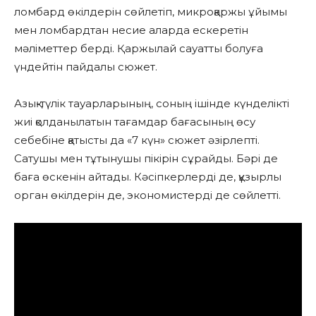
ломбард өкілдерін сөйлетіп, микроқаржы ұйымы
мен ломбардтан несие аларда ескеретін
мәліметтер берді. Қаржылай сауатты болуға
үндейтін пайдалы сюжет.
Азық-түлік тауарларының, соның ішінде күнделікті
жиі қолданылатын тағамдар бағасының өсу
себебіне қатысты да «7 күн» сюжет әзірлепті.
Сатушы мен тұтынушы пікірін сұрайды. Бәрі де
баға өскенін айтады. Кәсіпкерлерді де, құзырлы
орган өкілдерін де, экономистерді де сөйлетті.