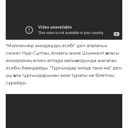
“Миллионер әкімдердің есебі” деп аталатын
сюжет Нұр-Сұлтан, Алматы және Шымкент қаласы
әкімдерінің өткен аптада халық алдында жасаған
есебін баяндайды. “Тұрғындар әкімді тани ма” деп,
үш қала тұрғындарынан әкімі туралы не білетінін
сұрайды.