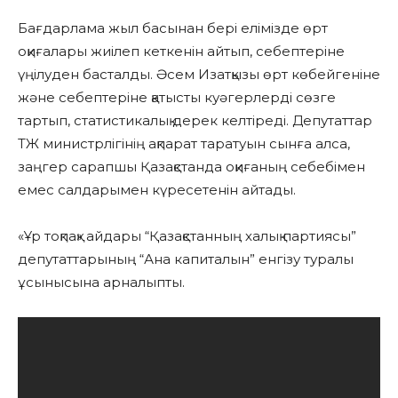
Бағдарлама жыл басынан бері елімізде өрт
оқиғалары жиілеп кеткенін айтып, себептеріне
үңілуден басталды. Әсем Изатқызы өрт көбейгеніне
және себептеріне қатысты куәгерлерді сөзге
тартып, статистикалық дерек келтіреді. Депутаттар
ТЖ министрлігінің ақпарат таратуын сынға алса,
заңгер сарапшы Қазақстанда оқиғаның себебімен
емес салдарымен күресетенін айтады.
«Ұр тоқпақ» айдары “Қазақстанның халық партиясы”
депутаттарының “Ана капиталын” енгізу туралы
ұсынысына арналыпты.