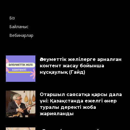
Біз
Байланыс
Вебинарлар
Әлеуметтік желілерге арналған
контент жасау бойынша
нұсқаулық (Гайд)
Отаршыл саясатқа қарсы дала
үні: Қазақстанда ежелгі өнер
туралы деректі жоба
жарияланды