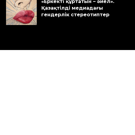
«Еркекті құртатын – әйел».
Қазақтілді медиадағы
гендерлік стереотиптер