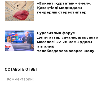
«Еркекті құртатын – әйел».
Қазақтілді медиадағы
гендерлік стереотиптер
Еуразиялық форум,
депутаттар сауалы, шаруалар
мәселесі: 22-28 мамырдағы
апталық
телебағдарламаларға шолу
ОСТАВЬТЕ ОТВЕТ