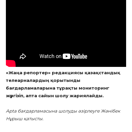
«Жаңа репортер» редакциясы қазақстандық
телеарналардың қорытынды
бағдарламаларына тұрақты мониторинг
жүргізіп, апта сайын шолу жариялайды.
Apta бағдарламасына шолуды әзірлеуге Жәнібек
Нұрыш қатысты.