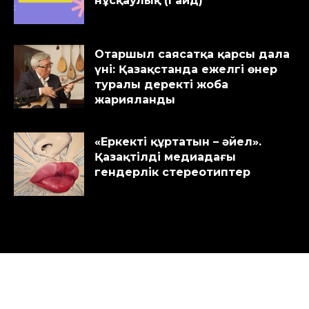
нұсқаулық (Гайд)
Отаршыл саясатқа қарсы дала
үні: Қазақстанда ежелгі өнер
туралы деректі жоба
жарияланды
«Еркекті құртатын – әйел».
Қазақтілді медиадағы
гендерлік стереотиптер