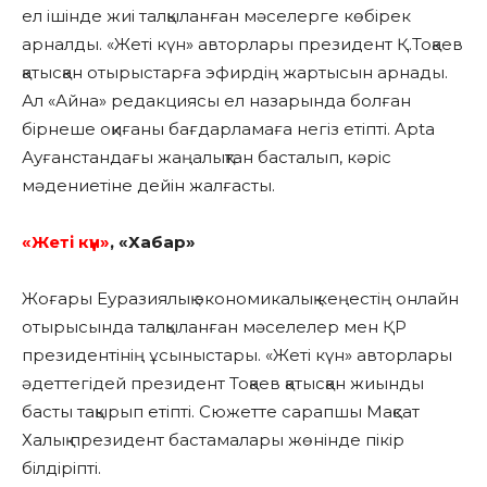
ел ішінде жиі талқыланған мәселерге көбірек
арналды. «Жеті күн» авторлары президент Қ.Тоқаев
қатысқан отырыстарға эфирдің жартысын арнады.
Ал «Айна» редакциясы ел назарында болған
бірнеше оқиғаны бағдарламаға негіз етіпті. Apta
Ауғанстандағы жаңалықтан басталып, кәріс
мәдениетіне дейін жалғасты.
«Жеті күн»
, «Хабар»
Жоғары Еуразиялық экономикалық кеңестің онлайн
отырысында талқыланған мәселелер мен ҚР
президентінің ұсыныстары. «Жеті күн» авторлары
әдеттегідей президент Тоқаев қатысқан жиынды
басты тақырып етіпті. Сюжетте сарапшы Мақсат
Халық президент бастамалары жөнінде пікір
білдіріпті.