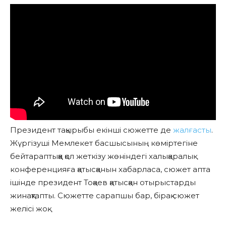
Президент тақырыбы екінші сюжетте де
жалғасты
.
Жүргізуші Мемлекет басшысының көміртегіне
бейтараптыққа қол жеткізу жөніндегі халықаралық
конференцияға қатысқанын хабарласа, сюжет апта
ішінде президент Тоқаев қатысқан отырыстарды
жинақтапты. Сюжетте сарапшы бар, бірақ сюжет
желісі жоқ.