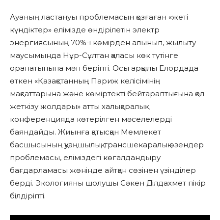
Ауаның ластануы проблемасын қозғаған «жеті
күндіктер» елімізде өндірілетін электр
энергиясының 70%-і көмірден алынып, жылыту
маусымында Нұр-Сұлтан қаласы көк түтінге
оранатынына мән беріпті. Осы арқылы Елордада
өткен «Қазақстанның Париж келісімінің
мақсаттарына және көміртекті бейтараптығына қол
жеткізу жолдары» атты халықаралық
конференцияда көтерілген мәселелерді
баяндайды. Жиынға қатысқан Мемлекет
басшысының қуаңшылық, трансшекаралық өзендер
проблемасы, еліміздегі көгалдандыру
бағдарламасы жөнінде айтқан сөзінен үзінділер
берді. Экологияны шолушы Сәкен Ділдахмет пікір
білдіріпті.