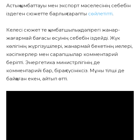
Астық қымбаттауы мен экспорт мәселесінің себебін
іздеген сюжетте барлық тарапты
сөйлетіпті
.
Келесі сюжет те қымбатшылық, дәлірегі жанар-
жағармай бағасы өсуінің себебін іздейді. Жүк
көлігінің жүргізушілері, жанармай бекетінің иелері,
кәсіпкерлер мен сарапшылар комментарий
беріпті. Энергетика министрлігінің де
комментарийі бар, бірақ түсініксіз. Мұны тілші де
байқаған екен, айтып өтті.