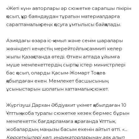
«Жеті күн» авторлары әр сюжетке сарапшы пікірін
қосып, құр баяндаудан тұратын материалдарға
сараптамалық реңк қосуға ұмтылысы байқалады.
Азиядағы өзара іс-қимыл және сенім шаралары
жөніндегі кеңестің мерейтойлық саммиті келер
жылы Қазақстанда өтеді. Өткен аптада ұйымға
мүше мемлекеттердің сыртқы істер министрлері
бас қосып, оларды Қасым-Жомарт Тоқаев
қабылдаған екен. Мемлекет басшысының
ұсыныстарын шолатын хаттамалық сюжет.
Жүргізуші Дархан Әбдіуахит үкімет қабылдаған 10
Ұлттық жоба туралы сюжетке кезек бермес бұрын
мемлекеттік бағдарламаға қарағанда Ұлттық
жобалардың маңызы басым екенін айтып өтті.
«…
Көрсеткіштері көп, индикаторларынан аяқ алып