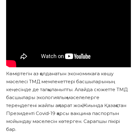
Көміртегін аз қолданатын экономикаға көшу
мәселесі ТМД мемлекеттері басшыларының
кеңесінде де талқыланыпты. Алайда сюжетте ТМД
басшылары экологиялық мәселелерге
тереңдегені жайлы ақпарат жоқ. Жиында Қазақстан
Президенті Covid-19 қарсы вакцина паспортын
мойындау мәселесін көтерген. Сарапшы пікірі
бар.