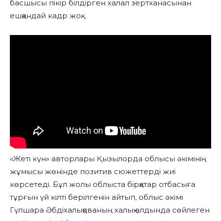
басшысы пікір білдірген халал зертханасынан
ешқандай кадр жоқ.
«Жеті күн» авторлары Қызылорда облысы әкімінің
жұмысы жөнінде позитив сюжеттерді жиі
көрсетеді. Бұл жолы облыста бірқатар отбасыға
тұрғын үй кілті берілгенін айтып, облыс әкімі
Гүлшара Әбдіхалықованың халық алдында сөйлеген