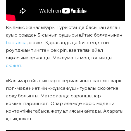
Қылмыс жаңалықтары Түркістанда басынан алған
ауыр соққыдан 5-сынып оқушысы қайтыс болғанынан
басталса
, сюжет Қарағандыда биіктен, яғни
роупджампингтен секіріп, қаза тапқан әйел
оқиғасына арналды. Мағлұматы мол, толымды
сюжет
.
«Кальмар ойыны» кәріс сериалының сәттілігі кәріс
поп-мәдениетінің «жұмсақ күші» туралы сюжетке
арқау болыпты. Материалда сарапшылар
комментарийі көп. Олар әлемде кәріс мәдени
контентінің табысқа жету құпиясын айтады. Ақпараты
қанық сюжет.