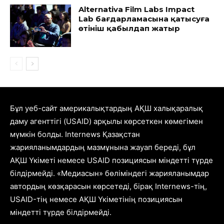
Alternativa Film Labs Impact
Lab бағдарламасына қатысуға
өтініш қабылдап жатыр
Бұл уеб-сайт америкалықтардың АҚШ халықаралық
даму агенттігі (USAID) арқылы көрсеткен көмегімен
мүмкін болды. Internews Қазақстан
жарияланымдардың мазмұнына жауап береді, бұл
АҚШ Үкіметі немесе USAID позициясын міндетті түрде
білдірмейді. «Медиасын» бөліміндегі жарияланымдар
автордың көзқарасын көрсетеді, бірақ Internews-тің,
USAID-тің немесе АҚШ Үкіметінің позициясын
міндетті түрде білдірмейді.