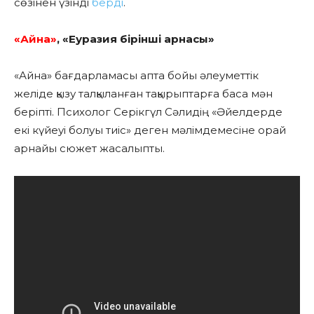
сөзінен үзінді
берді
.
«Айна»
, «Еуразия бірінші арнасы»
«Айна» бағдарламасы апта бойы әлеуметтік
желіде қызу талқыланған тақырыптарға баса мән
беріпті. Психолог Серікгүл Сәлидің «Әйелдерде
екі күйеуі болуы тиіс» деген мәлімдемесіне орай
арнайы сюжет жасалыпты.