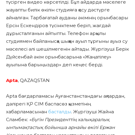
түсірген видео көрсетілді. Бұл айдарда мәселеге
жауапты билік өкілін студияға қосу дәстүрге
айналған. Тарбағатай ауданы әкімінің орынбасары
Ерсін Ескендіров түсініктеме беріп, жағдай
дұрысталғанын айтыпты. Телефон арқылы
студиямен байланысқа шыққан ауыл тұрғыны ауыз су
мәселесі әлі шешілмегенін айтады. Жүргізуші Берік
Дүйсенбай әкім орынбасарына «Жаңатілеу»
ауылына барыңыздар» деп кеңес берді.
Apta
, QAZAQSTAN
Apta бағдарламасы Ауғанстанстандағы ақпардан,
дәлірегі ҚР СІМ баспасөз қызметінің
хабарламасынан
басталды
. Жүргізуші Жайна
Сламбек:
«Бүгін Президенттің халықаралық
ынтымақтастық бойынша арнайы өкілі Ержан