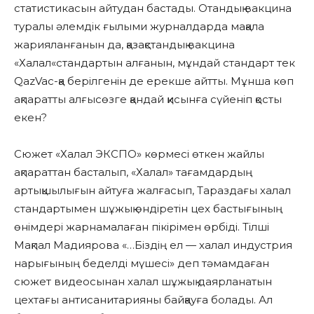
статистикасын айтудан бастады. Отандық вакцина
туралы әлемдік ғылыми журналдарда мақала
жарияланғанын да, қазақстандық вакцина
«Халал«стандартын алғанын, мұндай стандарт тек
QazVac-қа берілгенін де ерекше айтты. Мұнша көп
ақпаратты алғысөзге қандай қисынға сүйеніп қосты
екен?
Сюжет «Халал ЭКСПО» көрмесі өткен жайлы
ақпараттан басталып, «Халал» тағамдардың
артықшылығын айтуға жалғасып, Тараздағы халал
стандартымен шұжық өндіретін цех бастығының
өнімдері жарнамалаған пікірімен өрбіді. Тілші
Мақпал Мадиярова «…Біздің ел — халал индустрия
нарығының беделді мүшесі» деп тәмамдаған
сюжет видеосынан халал шұжық даярланатын
цехтағы антисанитарияны байқауға болады. Ал