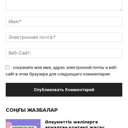
Комментарий:
Им
Эл
поч
Ве
Са
сохраните мое имя, адрес электронной почты и веб-
сайт в этом браузере для следующего комментария.
CОҢҒЫ ЖАЗБАЛАР
Әлеуметтік желілерге
арналған контент жасау