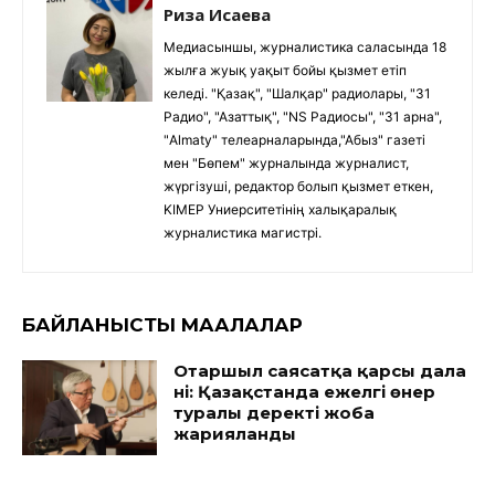
Риза Исаева
Медиасыншы, журналистика саласында 18
жылға жуық уақыт бойы қызмет етіп
келеді. "Қазақ", "Шалқар" радиолары, "31
Радио", "Азаттық", "NS Радиосы", "31 арна",
"Almaty" телеарналарында,"Абыз" газеті
мен "Бөпем" журналында журналист,
жүргізуші, редактор болып қызмет еткен,
KIMEP Униерситетінің халықаралық
журналистика магистрі.
БАЙЛАНЫСТЫ МАҚАЛАЛАР
Отаршыл саясатқа қарсы дала
үні: Қазақстанда ежелгі өнер
туралы деректі жоба
жарияланды