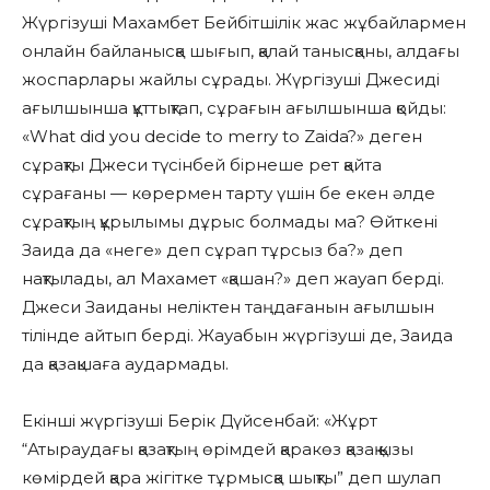
Жүргізуші Махамбет Бейбітшілік жас жұбайлармен
онлайн байланысқа шығып, қалай танысқаны, алдағы
жоспарлары жайлы сұрады. Жүргізуші Джесиді
ағылшынша құттықтап, сұрағын ағылшынша қойды:
«What did you decide to merry to Zaida?» деген
сұрақты Джеси түсінбей бірнеше рет қайта
сұрағаны — көрермен тарту үшін бе екен әлде
сұрақтың құрылымы дұрыс болмады ма? Өйткені
Заида да «неге» деп сұрап тұрсыз ба?» деп
нақтылады, ал Махамет «қашан?» деп жауап берді.
Джеси Заиданы неліктен таңдағанын ағылшын
тілінде айтып берді. Жауабын жүргізуші де, Заида
да қазақшаға аудармады.
Екінші жүргізуші Берік Дүйсенбай: «Жұрт
“Атыраудағы қазақтың өрімдей қаракөз қазақ қызы
көмірдей қара жігітке тұрмысқа шықты” деп шулап