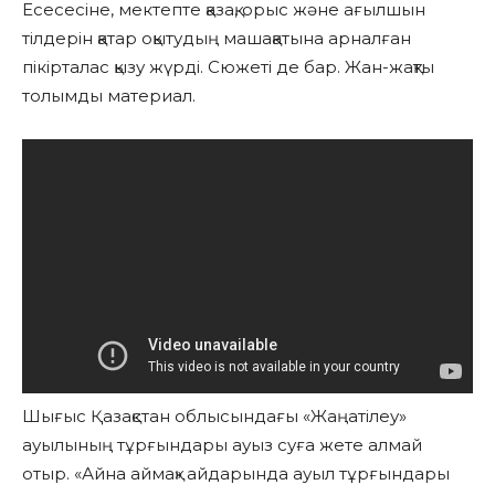
Есесесіне, мектепте қазақ, орыс және ағылшын
тілдерін қатар оқытудың машақатына арналған
пікірталас қызу жүрді. Сюжеті де бар. Жан-жақты
толымды материал.
Шығыс Қазақстан облысындағы «Жаңатілеу»
ауылының тұрғындары ауыз суға жете алмай
отыр. «Айна аймақ» айдарында ауыл тұрғындары