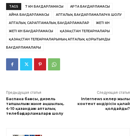
TAGS
7 КҮН БАҒДАРЛАМАСЫ
APTA БАҒДАРЛАМАСЫ
АЙНА БАҒДАРЛАМАСЫ
АПТАЛЫҚ БАҒДАРЛАМАЛАРҒА ШОЛУ
АПТАЛЫҚ САРАПТАМАЛЫҚ БАҒДАРЛАМАЛАР
ЖЕТІ КҮН
ЖЕТІ КҮН БАҒДАРЛАМАСЫ
ҚАЗАҚСТАН ТЕЛЕАРНАЛАРЫ
ҚАЗАҚСТАН ТЕЛЕАРНАЛАРЫНЫҢ АПТАЛЫҚ ҚОРЫТЫНДЫ
БАҒДАРЛАМАЛАРЫ
Предыдущая статья
Следующая статья
Баспана бағасы, дизель
Internews келер жылы
тапшылығы және аңшылық.
контент өндірісін қалай
4-10 қазандағы апталық
қолдайды?
телебағдарламаларға шолу