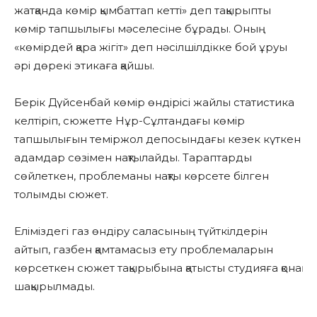
жатқанда көмір қымбаттап кетті» деп тақырыпты
көмір тапшылығы мәселесіне бұрады. Оның
«көмірдей қара жігіт» деп нәсілшілдікке бой ұруы
әрі дөрекі этикаға қайшы.
Берік Дүйсенбай көмір өндірісі жайлы статистика
келтіріп, сюжетте Нұр-Сұлтандағы көмір
тапшылығын теміржол депосындағы кезек күткен
адамдар сөзімен нақтылайды. Тараптарды
сөйлеткен, проблеманы нақты көрсете білген
толымды сюжет.
Еліміздегі газ өндіру саласының түйткілдерін
айтып, газбен қамтамасыз ету проблемаларын
көрсеткен сюжет тақырыбына қатысты студияға қонақ
шақырылмады.