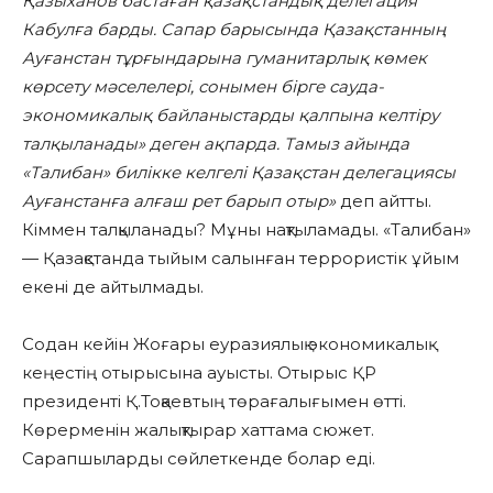
Қазыханов бастаған қазақстандық делегация
Кабулға барды. Сапар барысында Қазақстанның
Ауғанстан тұрғындарына гуманитарлық көмек
көрсету мәселелері, сонымен бірге сауда-
экономикалық байланыстарды қалпына келтіру
талқыланады» деген ақпарда. Тамыз айында
«Талибан» билікке келгелі Қазақстан делегациясы
Ауғанстанға алғаш рет барып отыр»
деп айтты.
Кіммен талқыланады? Мұны нақтыламады. «Талибан»
— Қазақстанда тыйым салынған террористік ұйым
екені де айтылмады.
Содан кейін Жоғары еуразиялық экономикалық
кеңестің отырысына ауысты. Отырыс ҚР
президенті Қ.Тоқаевтың төрағалығымен өтті.
Көрерменін жалықтырар хаттама сюжет.
Сарапшыларды сөйлеткенде болар еді.