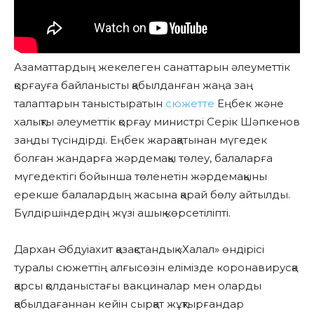
Азаматтардың жекелеген санаттарын әлеуметтік
қорғауға байланысты қабылданған жаңа заң
талаптарын таныстыратын
сюжетте
Еңбек және
халықты әлеуметтік қорғау министрі Серік Шәпкенов
заңды түсіндірді. Еңбек жарақатынан мүгедек
болған жандарға жәрдемақы төлеу, балаларға
мүгедектігі бойынша төленетін жәрдемақыны
ерекше балалардың жасына қарай бөлу айтылды.
Бүлдіршіндердің жүзі ашық көрсетіліпті.
Дархан Әбдуіахит қазақстандық «Халал» өндірісі
туралы сюжеттің алғысөзін елімізде коронавирусқа
қарсы қолданыстағы вакциналар мен оларды
қабылдағаннан кейін сырқат жұқтырғандар