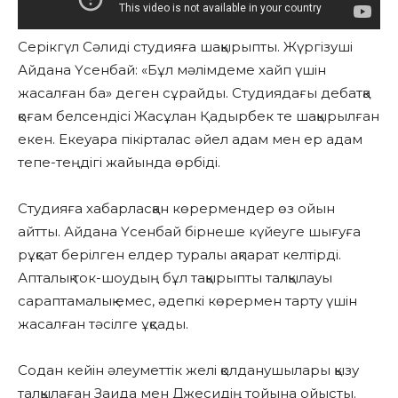
Серікгүл Сәлиді студияға шақырыпты. Жүргізуші
Айдана Үсенбай: «Бұл мәлімдеме хайп үшін
жасалған ба» деген сұрайды. Студиядағы дебатқа
қоғам белсендісі Жасұлан Қадырбек те шақырылған
екен. Екеуара пікірталас әйел адам мен ер адам
тепе-теңдігі жайында өрбіді.
Студияға хабарласқан көрермендер өз ойын
айтты. Айдана Үсенбай бірнеше күйеуге шығуға
рұқсат берілген елдер туралы ақпарат келтірді.
Апталық ток-шоудың бұл тақырыпты талқылауы
сараптамалық емес, әдепкі көрермен тарту үшін
жасалған тәсілге ұқсады.
Содан кейін әлеуметтік желі қолданушылары қызу
талқылаған Заида мен Джесидің тойына ойысты.