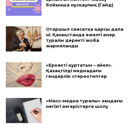
бойынша нұсқаулық (Гайд)
Отаршыл саясатқа қарсы дала
үні: Қазақстанда ежелгі өнер
туралы деректі жоба
жарияланды
«Еркекті құртатын – әйел».
Қазақтілді медиадағы
гендерлік стереотиптер
«Масс-медиа туралы» заңдағы
негізгі өзгерістерге шолу