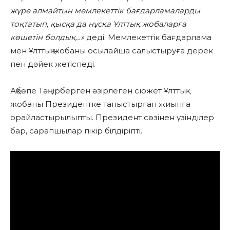
жүре алмайтын мемлекеттік бағдарламаларды
тоқтатып, қысқа да нұсқа Ұлттық жобаларға
көшетін болдық…»
деді. Мемлекеттік бағдарлама
мен Ұлттық жобаны осылайша салыстыруға дерек
пен дәйек жетіспеді.
Ақбөпе Тәңірберген әзірлеген сюжет Ұлттық
жобаны Президентке таныстырған жиынға
орайластырылыпты. Президент сөзінен үзінділер
бар, сарапшылар пікір білдіріпті.