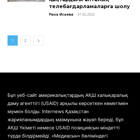
телебағдарламаларға шолу
Риза Исаева
-
01.02.2022
1
2
Бұл уеб-сайт америкалықтардың АҚШ халықаралық
даму агенттігі (USAID) арқылы көрсеткен көмегімен
мүмкін болды. Internews Қазақстан
жарияланымдардың мазмұнына жауап береді, бұл
АҚШ Үкіметі немесе USAID позициясын міндетті
түрде білдірмейді. «Медиасын» бөліміндегі