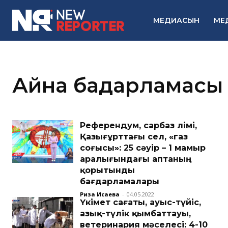
МЕДИАСЫН
МЕ
Айна бағдарламасы
Референдум, сарбаз өлімі,
Қазығұрттағы сел, «газ
соғысы»: 25 сәуір – 1 мамыр
аралығындағы аптаның
қорытынды
бағдарламалары
Риза Исаева
-
04.05.2022
Үкімет сағаты, ауыс-түйіс,
азық-түлік қымбаттауы,
ветеринария мәселесі: 4-10