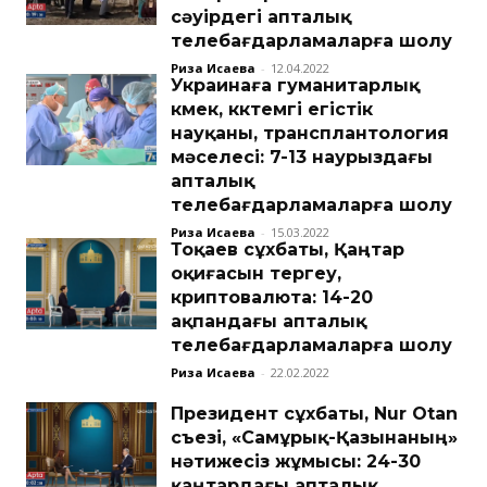
cәуірдегі апталық
телебағдарламаларға шолу
Риза Исаева
-
12.04.2022
Украинаға гуманитарлық
көмек, көктемгі егістік
науқаны, трансплантология
мәселесі: 7-13 наурыздағы
апталық
телебағдарламаларға шолу
Риза Исаева
-
15.03.2022
Тоқаев сұхбаты, Қаңтар
оқиғасын тергеу,
криптовалюта: 14-20
ақпандағы апталық
телебағдарламаларға шолу
Риза Исаева
-
22.02.2022
Президент сұхбаты, Nur Otan
съезі, «Самұрық-Қазынаның»
нәтижесіз жұмысы: 24-30
қаңтардағы апталық