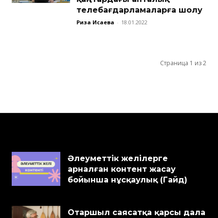
телебағдарламаларға шолу
Риза Исаева
-
18.01.2022
Страница 1 из 2
Әлеуметтік желілерге
арналған контент жасау
бойынша нұсқаулық (Гайд)
Отаршыл саясатқа қарсы дала