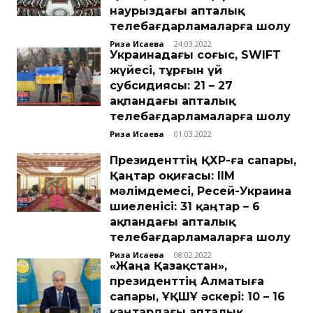
наурыздағы апталық
телебағдарламаларға шолу
Риза Исаева
-
24.03.2022
Украинадағы соғыс, SWIFT
жүйесі, тұрғын үй
субсидиясы: 21 – 27
ақпандағы апталық
телебағдарламаларға шолу
Риза Исаева
-
01.03.2022
Президенттің ҚХР-ға сапары,
Қаңтар оқиғасы: ІІМ
мәлімдемесі, Ресей-Украина
шиеленісі: 31 қаңтар – 6
ақпандағы апталық
телебағдарламаларға шолу
Риза Исаева
-
08.02.2022
«Жаңа Қазақстан»,
президенттің Алматыға
сапары, ҰҚШҰ әскері: 10 – 16
қаңтардағы апталық