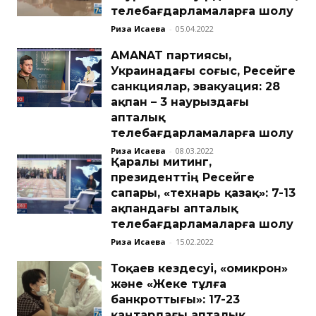
телебағдарламаларға шолу
Риза Исаева
-
05.04.2022
AMANAT партиясы,
Украинадағы соғыс, Ресейге
санкциялар, эвакуация: 28
ақпан – 3 наурыздағы
апталық
телебағдарламаларға шолу
Риза Исаева
-
08.03.2022
Қаралы митинг,
президенттің Ресейге
сапары, «технарь қазақ»: 7-13
ақпандағы апталық
телебағдарламаларға шолу
Риза Исаева
-
15.02.2022
Тоқаев кездесуі, «омикрон»
және «Жеке тұлға
банкроттығы»: 17-23
қаңтардағы апталық