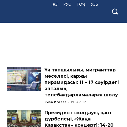
ҚАЗ
РУС
ТОҶ
УЗБ
Ұн тапшылығы, мигранттар
мәселесі, қаржы
пирамидасы: 11 – 17 cәуірдегі
апталық
телебағдарламаларға шолу
Риза Исаева
-
19.04.2022
Президент жолдауы, қант
дүрбелеңі, «Жаңа
Қазақстан» концерті: 14-20