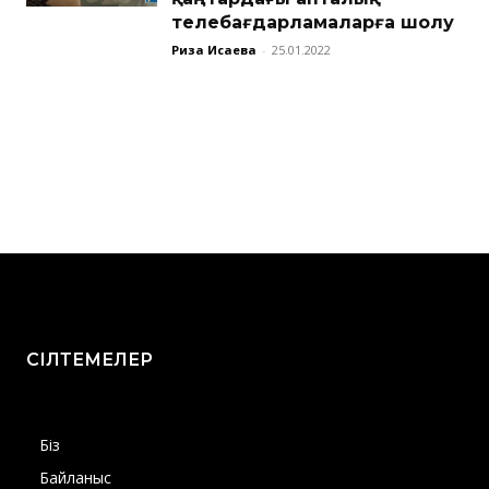
телебағдарламаларға шолу
Риза Исаева
-
25.01.2022
СІЛТЕМЕЛЕР
Біз
Байланыс