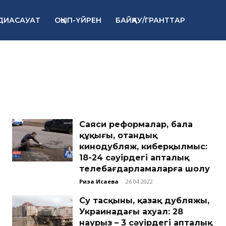
ДИАСАУАТ
ОҚЫП-ҮЙРЕН
БАЙҚАУ/ГРАНТТАР
Cаяси реформалар, бала
құқығы, отандық
кинодубляж, киберқылмыс:
18-24 cәуірдегі апталық
телебағдарламаларға шолу
Риза Исаева
-
26.04.2022
Су тасқыны, қазақ дубляжы,
Украинадағы ахуал: 28
наурыз – 3 сәуірдегі апталық