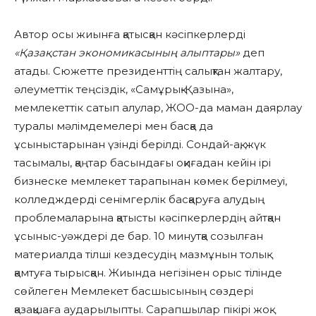
Автор осы
жиынға қатысқан кәсіпкерлерді
«Қазақстан экономикасының алыптары»
деп
атады.
Сюжетте президенттің салықтан жалтару,
әлеуметтік теңсіздік, «Самұрық-Қазына»,
мемлекеттік сатып алулар, ЖОО-да маман даярлау
туралы мәлімдемелері мен басқа да
ұсыныстарынан үзінді берілді. Сондай-ақ, жүк
тасымалы, қаңтар басындағы оқиғадан кейін ірі
бизнеске мемлекет тарапынан көмек берілмеуі,
колледждерді сенімгерлік басқаруға алудың
проблемаларына қатысты кәсіпкерлердің айтқан
ұсыныс-уәждері де бар. 10 минутқа созылған
материалда тілші кездесудің мазмұнын толық
қамтуға тырысқан. Жиында негізінен орыс тілінде
сөйлеген Мемлекет басшысының сөздері
қазақшаға аударылыпты. Сарапшылар пікірі жоқ.