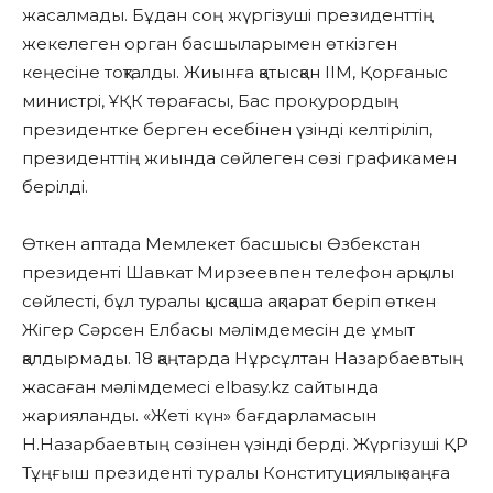
жасалмады. Бұдан соң жүргізуші президенттің
жекелеген орган басшыларымен өткізген
кеңесіне тоқталды. Жиынға қатысқан ІІМ, Қорғаныс
министрі, ҰҚК төрағасы, Бас прокурордың
президентке берген есебінен үзінді келтіріліп,
президенттің жиында сөйлеген сөзі графикамен
берілді.
Өткен аптада Мемлекет басшысы Өзбекстан
президенті Шавкат Мирзеевпен телефон арқылы
сөйлесті, бұл туралы қысқаша ақпарат беріп өткен
Жігер Сәрсен Елбасы мәлімдемесін де ұмыт
қалдырмады. 18 қаңтарда Нұрсұлтан Назарбаевтың
жасаған мәлімдемесі elbasy.kz сайтында
жарияланды. «Жеті күн» бағдарламасын
Н.Назарбаевтың сөзінен үзінді берді. Жүргізуші ҚР
Тұңғыш президенті туралы Конституциялық заңға