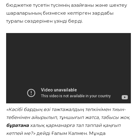
бюджетке түсетін түсімнің азайғаны және шектеу
шараларының бизнеске келтірген зардабы
туралы сөздерінен үзінді берді.
«Кәсібі бардың өзі тәжтажалдың тепкінімен тиын-
тебенінен айырылып, тұншығып жатса, табысы жоқ
бұратана
халық қарманарға тал таппай қаңғып
кетпей ме?»
дейді Ғалым Кәлмен. Мұнда