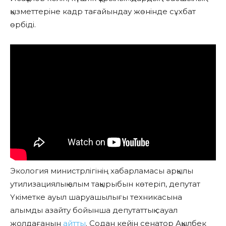
қызметтеріне кадр тағайындау жөнінде сұхбат
өрбіді.
Экология министрлігінің хабарламасы арқылы
утилизациялық алым тақырыбын көтеріп, депутат
Үкіметке ауыл шаруашылығы техникасына
алымды азайту бойынша депутаттық сауал
жолдағанын
айтты
. Содан кейін сенатор Ақылбек