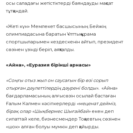
осы саладағы жетістіктерді баяндауды мақсат
тұтқандай.
«Жеті күн» Мемлекет басшысының Бейжің
олимпиадасына баратын Ұлттық құрама
спортшыларымен кездескенін айтып, президент
сөзінен үзінді беріп, аяқталды.
«Айна», «Еуразия бірінші арнасы»
«Соңғы отыз жыл он саусағын бір өзі сорып
отырған дәулеттілердің дәурені болды».
«Айна»
бағдарламасының алғысөзін осылай бастаған
Ғалым Кәлмен кәсіпкерлерді
«меценат дейміз,
бірақ олар «Шықбермес Шығайбай»
екен деп
сипаттай келе, бизнесмендер Тоқаевтың сөзінен
«шок» алған болуы мүмкін деп қайырды.