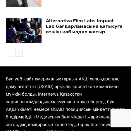
Alternativa Film Labs Impact
Lab бағдарламасына қатысуға
өтініш қабылдап жатыр
Бұл уеб-сайт америкалықтардың АҚШ халықаралық
даму агенттігі (USAID) арқылы көрсеткен көмегімен
мүмкін болды. Internews Қазақстан
жарияланымдардың мазмұнына жауап береді, бұл
АҚШ Үкіметі немесе USAID позициясын міндетті түрде
білдірмейді. «Медиасын» бөліміндегі жарияланымдар
автордың көзқарасын көрсетеді, бірақ Internews-тің,