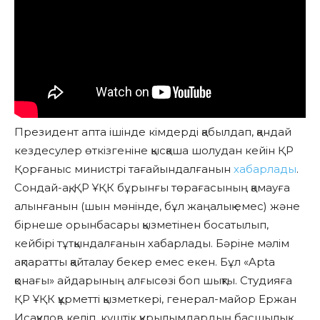
Президент апта ішінде кімдерді қабылдап, қандай
кездесулер өткізгеніне қысқаша шолудан кейін ҚР
Қорғаныс министрі тағайындалғанын
хабарлады
.
Сондай-ақ, ҚР ҰҚК бұрынғы төрағасының қамауға
алынғанын (шын мәнінде, бұл жаңалық емес) және
бірнеше орынбасары қызметінен босатылып,
кейбірі тұтқындалғанын хабарлады. Бәріне мәлім
ақпаратты қайталау бекер емес екен. Бұл «Apta
қонағы» айдарының алғысөзі боп шықты. Студияға
ҚР ҰҚК құрметті қызметкері, генерал-майор Ержан
Исақұлов келіп, күштік құрылымдардың басшылық