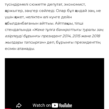
түсіндірмелі сюжетте депутат, экономист,
қаржыгер, заңгер сөйледі. Олар бұл қандай заң, не
үшін қажет, неліктен әлі күнге дейін
қабылданбағанын айттыы. Айтпақшы, тілші
стендапында
«Жеке тұлға банкроттығы туралы заң
әзірлеуді бұрынғы президент 2014, 2015 және 2018
жылдары тапсырған»
деп, бұрынғы президенттің
есімін атамады.