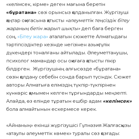
«келімсек, кірме» деген мағына беретін
«бұратана»
сөзі орынсыз қолданылған. Жүргізуші
қаңтар оқиғасына қатысты
«әлеуметтік теңсіздік бітеу
жараның бетін жарып шықты»
деп баға берген
соң,
«Бітеу жара»
аталатын сюжетте Алматыдағы
тәртіпсіздіктер кезінде негізінен азық-түлік
дүкендері тоналғаны айтылады. Әлеуметтанушы,
психолог мамандар осы оқиғаға қатысты пікір
білдірген. Жүргізушінің алғысөзде «бұратана»
сөзін қолдану себебін сонда барып түсіндік. Сюжет
авторы Алматыға еліміздің түкпір-түкпірінен
күнкөріс қамымен келген тұрғындарды меңзепті.
Алайда, өз елінде тұратын ешбір адам
«келімсек»
бола алмайтынын ескермесе керек.
«Айнаның» екінші жүргізушісі Гүлнәзия Жалғасқызы
«атаулы әлеуметтік көмек» туралы сөз қозғады: