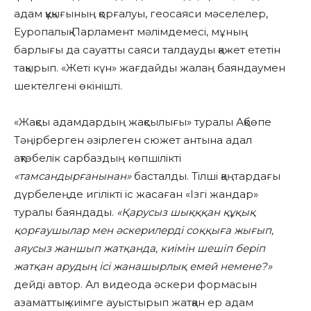
адам құқығының қорғалуы, геосаяси мәселелер,
Еуропалық Парламент мәлімдемесі, мұның
барлығы да сауатты саяси талдауды қажет ететін
тақырып. «Жеті күн» жағдайды жалаң баяндаумен
шектелгені өкінішті.
«Жақсы адамдардың жақсылығы» туралы Ақбөпе
Тәңірберген әзірлеген сюжет
антына адал
ақтөбелік сарбаздың көпшілікті
«тамсандырғанынан»
басталды. Тілші қаңтардағы
дүрбелеңде игілікті іс жасаған «Ізгі жандар»
туралы баяндады.
«Қарусыз шықққан құқық
қорғаушылар мен әскерилерді соққыға жығып,
аяусыз жаншып жатқанда, киімін шешіп беріп
жатқан арудың ісі жанашырлық емей немене?»
дейді автор. Ал видеода әскери формасын
азаматтық киімге ауыстырып жатқан ер адам