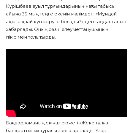
Күрішбаев ауыл тұрғындарының нақты табысы
айына 35 мың теңге екенін мәлімдеп, «Мұндай
ақшаға қалай күн көруге болады?» деп таңданғанын
хабарлады. Оның сөзін әлеуметтанушының
пікірімен толықтырды.
Бағдарламаның екінші сюжеті «Жеке тұлға
банкроттығы» туралы заңға арналды. Ұзақ,