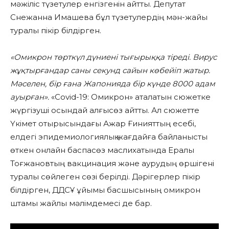
мәжіліс түзетулер енгізгенін айтты. Депутат
Снежанна Имашева бұл түзетулердің мән-жайы
туралы пікір білдірген.
«Омикрон төрткүл дүниені тығырыққа тіреді. Вирус
жұқтырғандар саны секунд сайын көбейіп жатыр.
Мәселен, бір ғана Жапонияда бір күнде 8000 адам
ауырған».
«
Covid-19: Омикрон» аталатын сюжетке
жүргізуші осындай алғысөз айтты. Ал сюжетте
Үкімет отырысындағы Ажар Ғинияттың есебі,
елдегі эпидемиологиялық жағдайға байланысты
өткен онлайн баспасөз маслихатында Ералы
Тоғжановтың вакцинация және аурудың өршігені
туралы сөйлеген сөзі берілді. Дәрігерлер пікір
білдірген, ДДСҰ ұйымы басшысының омикрон
штамы жайлы мәлімдемесі де бар.