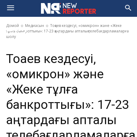
және «Жеке тұлға
банкроттығы»: 17-23 қаңтардағы
апталық телебағдарламаларға
Домой
Медиасын
Тоқаев кездесуі, «омикрон» және «Жеке
шолу
тұлға банкроттығы»: 17-23 қаңтардағы апталық телебағдарламаларға
шолу
Тоқаев кездесуі,
«омикрон» және
«Жеке тұлға
банкроттығы»: 17-23
қаңтардағы апталық
телебағдарламаларға