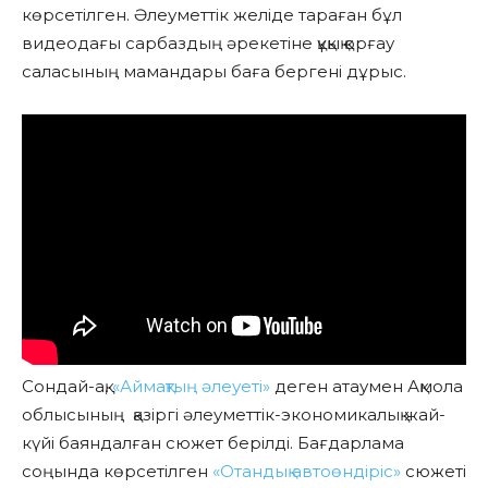
көрсетілген. Әлеуметтік желіде тараған бұл
видеодағы сарбаздың әрекетіне құқық қорғау
саласының мамандары баға бергені дұрыс.
Сондай-ақ,
«Аймақтың әлеуеті»
деген атаумен Ақмола
облысының
қазіргі әлеуметтік-экономикалық жай-
күйі баяндалған сюжет берілді. Бағдарлама
соңында көрсетілген
«Отандық автоөндіріс»
сюжеті