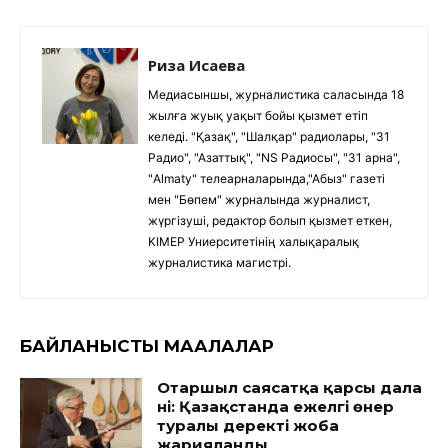
Риза Исаева
Медиасыншы, журналистика саласында 18
жылға жуық уақыт бойы қызмет етіп
келеді. "Қазақ", "Шалқар" радиолары, "31
Радио", "Азаттық", "NS Радиосы", "31 арна",
"Almaty" телеарналарында,"Абыз" газеті
мен "Бөпем" журналында журналист,
жүргізуші, редактор болып қызмет еткен,
KIMEP Униерситетінің халықаралық
журналистика магистрі.
БАЙЛАНЫСТЫ МАҚАЛАЛАР
Отаршыл саясатқа қарсы дала
үні: Қазақстанда ежелгі өнер
туралы деректі жоба
жарияланды