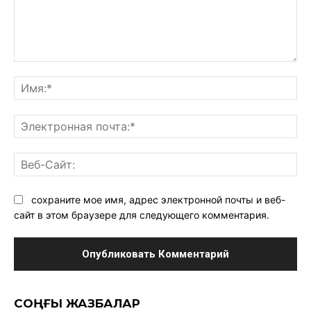
Комментарий:
Им
Эл
поч
Ве
Са
сохраните мое имя, адрес электронной почты и веб-
сайт в этом браузере для следующего комментария.
CОҢҒЫ ЖАЗБАЛАР