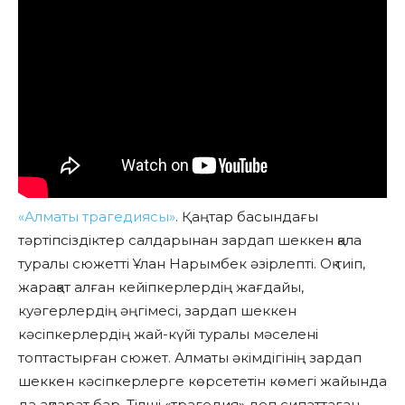
«Алматы трагедиясы»
. Қ
аңтар басындағы
тәртіпсіздіктер салдарынан зардап шеккен қала
туралы сюжетті Ұлан Нарымбек әзірлепті. Оқ тиіп,
жарақат алған кейіпкерлердің жағдайы,
куәгерлердің әңгімесі, зардап шеккен
кәсіпкерлердің жай-күйі туралы мәселені
топтастырған сюжет. Алматы әкімдігінің зардап
шеккен кәсіпкерлерге көрсететін көмегі жайында
да ақпарат бар. Тілші «трагедия» деп сипаттаған