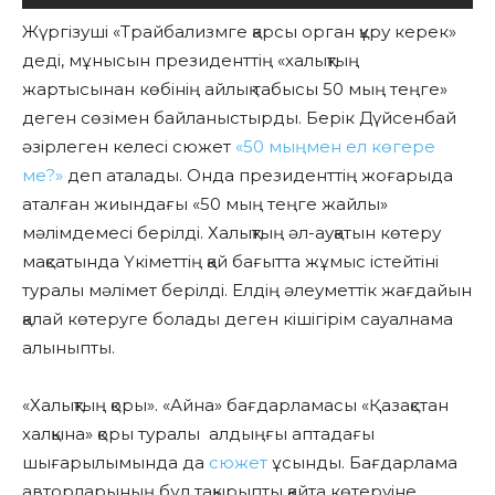
Жүргізуші «Трайбализмге қарсы орган құру керек»
деді, мұнысын президенттің «халықтың
жартысынан көбінің айлық табысы 50 мың теңге»
деген сөзімен байланыстырды. Берік Дүйсенбай
әзірлеген келесі сюжет
«50 мыңмен ел көгере
ме?»
деп аталады. Онда президенттің жоғарыда
аталған жиындағы «50 мың теңге жайлы»
мәлімдемесі берілді. Халықтың әл-ауқатын көтеру
мақсатында Үкіметтің қай бағытта жұмыс істейтіні
туралы мәлімет берілді. Елдің әлеуметтік жағдайын
қалай көтеруге болады деген кішігірім сауалнама
алыныпты.
«Халықтың қоры»
.
«Айна» бағдарламасы «Қазақстан
халқына» қоры туралы алдыңғы аптадағы
шығарылымында да
сюжет
ұсынды. Бағдарлама
авторларының бұл тақырыпты қайта көтеруіне