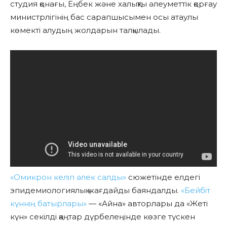
студия қонағы, Еңбек және халықты әлеуметтік қорғау
министрлігінің бас сарапшысымен осы атаулы
көмекті алудың жолдарын
талқылады.
«Омикрон келіп әлек салды»
сюжетінде елдегі
эпидемиологиялық жағдайды баяндалды.
«Бейбіт
күннің батырлары»
—
«Айна» авторлары да «Жеті
күн» секілді қаңтар дүрбелеңінде көзге түскен