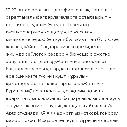
17-23 қаңтар аралығында эфирге шыққан апталық
сараптамалық бағдарламаларға ортақ тақырып –
президент Қасым-Жомарт Тоқаевтың
кәсіпкерлермен кездесуінде жасаған
мәлімдемелері. «Жеті күн» бұл жиыннан бір сюжет
жасаса, «Айна» бағдарламасы президенттің осы
жиында сөйлеген сөздерін бірнеше сюжетке
арқау етіпті. Сондай-ақ, «Жеті күн» және «Айна»
бағдарламалары қаңтардағы тәртіпсіздік кезінде
ерекше көзге түскен күштік құрылым
қызметкерлеріне сюжет арнаған. «Жеті күн»
Еуропалық Парламенттің Қазақстанға қатысты
қарарына тоқталса, «Айна» бағдарламасында атаулы
әлеуметтік көмек алудың жолдары айтылды. Ал
Apta студияда ҚР ҰҚК құрметті қызметкері, генерал-
майор Ержан Исақұловпен күштік құрылымдардың