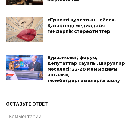
«Еркекті құртатын – әйел».
Қазақтілді медиадағы
гендерлік стереотиптер
Еуразиялық форум,
депутаттар сауалы, шаруалар
мәселесі: 22-28 мамырдағы
апталық
телебағдарламаларға шолу
ОСТАВЬТЕ ОТВЕТ