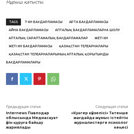
Нұрыш қатысты.
TAGS
7 КҮН БАҒДАРЛАМАСЫ
APTA БАҒДАРЛАМАСЫ
АЙНА БАҒДАРЛАМАСЫ
АПТАЛЫҚ БАҒДАРЛАМАЛАРҒА ШОЛУ
АПТАЛЫҚ САРАПТАМАЛЫҚ БАҒДАРЛАМАЛАР
ЖЕТІ КҮН
ЖЕТІ КҮН БАҒДАРЛАМАСЫ
ҚАЗАҚСТАН ТЕЛЕАРНАЛАРЫ
ҚАЗАҚСТАН ТЕЛЕАРНАЛАРЫНЫҢ АПТАЛЫҚ ҚОРЫТЫНДЫ
БАҒДАРЛАМАЛАРЫ
Предыдущая статья
Следующая статья
Internews Павлодар
«Куәгер күйзелісі» Төтенше
облысында Медиасауат
жағдайда жұмыс істейтін
үйін құруға байқау
журналистерге психолог
жариялады
кеңесі