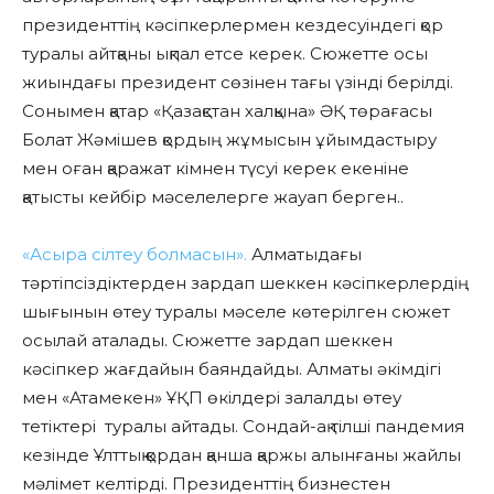
президенттің кәсіпкерлермен кездесуіндегі қор
туралы айтқаны ықпал етсе керек. Сюжетте осы
жиындағы президент сөзінен тағы үзінді берілді.
Сонымен қатар «Қазақстан халқына» ӘҚ төрағасы
Болат Жәмішев қордың жұмысын ұйымдастыру
мен оған қаражат кімнен түсуі керек екеніне
қатысты кейбір мәселелерге жауап берген..
«Асыра сілтеу болмасын».
Алматыдағы
тәртіпсіздіктерден зардап шеккен кәсіпкерлердің
шығынын өтеу туралы мәселе көтерілген сюжет
осылай аталады. Сюжетте зардап шеккен
кәсіпкер жағдайын баяндайды. Алматы әкімдігі
мен «Атамекен» ҰҚП өкілдері залалды өтеу
тетіктері туралы айтады. Сондай-ақ тілші пандемия
кезінде Ұлттық қордан қанша қаржы алынғаны жайлы
мәлімет келтірді. Президенттің бизнестен