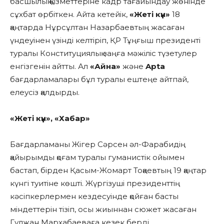
басшылық қызметтеріне кадр тағайындау жөнінде
сұхбат өрбіткен. Айта кетейік,
«Жеті күн»
18
қаңтарда Нұрсұлтан Назарбаевтың жасаған
үндеуінен үзінді келтіріп, ҚР Тұңғыш президенті
туралы Конституциялық заңға мәжіліс түзетулер
енгізгенін айтты. Ал
«Айна»
және
Apta
бағдарламалары бұл туралы ештеңе айтпай,
елеусіз қалдырды.
«Жеті күн», «Хабар»
Бағдарламаны Жігер Сәрсен әл-Фарабидің
қайырымды қоғам туралы гуманистік ойымен
бастап, бірден Қасым-Жомарт Тоқаевтың 19 қаңтар
күнгі туитіне көшті. Жүргізуші президенттің
кәсіпкерлермен кездесуінде қойған басты
міндеттерін тізіп, осы жиыннан сюжет жасаған
Гүлжан Мархабаеваға кезек берді.