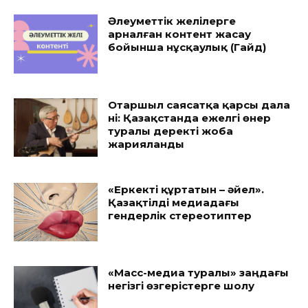
Әлеуметтік желілерге
арналған контент жасау
бойынша нұсқаулық (Гайд)
Отаршыл саясатқа қарсы дала
үні: Қазақстанда ежелгі өнер
туралы деректі жоба
жарияланды
«Еркекті құртатын – әйел».
Қазақтілді медиадағы
гендерлік стереотиптер
«Масс-медиа туралы» заңдағы
негізгі өзгерістерге шолу