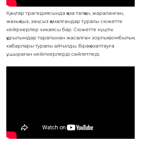
Қаңтар трагедиясында қаза тапқан, жараланған,
жазықсыз, заңсыз қамалғандар туралы сюжетте
кейіркерлер хикаясы бар. Сюжетте күштік
құрылымдар тарапынан жасалған зорлық-зомбылық
хабарлары туралы айтылды, бірақ азаптауға
ұшыраған кейіпкерлерді сөйлетпеді.