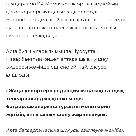
Бағдарлама ҚР Мемлекеттік орталық музейінің
қызметкерлері мұндағы жәдігерлерді
мародерлерден қалай сақтап қалғаны және әскери
курсанттарды жертөлеге жасырғаны туралы
сюжетпен
түйінделді.
Apta бұл шығарылымында Нұрсұлтан
Назарбаевтың кешегі аптада шыққан үндеу
видеосы жөнінде ештеңе айтпай, елеусіз
қалдырды.
«Жаңа репортер» редакциясы қазақстандық
телеарналардың қорытынды
бағдарламаларына тұрақты мониторинг
жүргізіп, апта сайын шолу жариялайды.
Apta бағдарламасына шолуды әзірлеуге Жәнібек