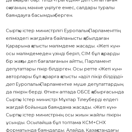
оқиғаның мәніне үңілуге емес, салдары туралы
баяндауға басымдық берген.
Сыртқы істер министрлігі Еуропалық Парламенттің
еліміздегі жағдайға байланысты қабылдаған
Қарарына қатысты мәлімдеме жасады. «Жеті күн»
осы мәлімдемеден үзінді беріп, СІМ бұл қарарды
бір жақты деп бағалағанын айтты, Парламент
депутаттары пікір білдірген. Осы ретте «Жеті күн»
авторлары бұл қарарға қатысты
«әділ пікір білдірді»
деп
Еуропалық Парламентке мүше депутаттардың
да пікірін берді. Өткен аптада ОБСЕ қабырғасында
Сыртқы Істер министрі Мұхтар Тілеуберді елдегі
жағдай бойынша баяндама жасады. «Жеті күн»
Сыртқы істер министрінің осы жиын жайлы пікірін
ұсынды. Осылайша бұл топтама КСМ+СНХ
форматында баяндалды. Алайда, Қазақстандағы