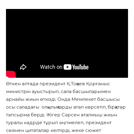
Өткен аптада президент Қ.Тоқаев Қорғаныс
министрін ауыстырып, сала басшыларымен
арнайы жиын өткізді. Онда Мемлекет басшысы
осы саладағы олқылықтарды атап көрсетіп, бірқатар
тапсырма берді. Жігер Сәрсен аталмыш жиын
туралы кадрде тұрып әңгімелеп, президент
сөзінен цитаталар келтірді, жеке сюжет