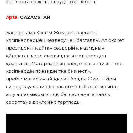
жандарға сюжет арнауды жөн көріпті.
Apta
, QAZAQSTAN
Бағдарлама Қасым-Жомарт Тоқаевтың
кәсіпкерлермен кездесуінен басталды. Ал сюжет
президенттің айтқан сөздерінің мазмұнын
қайталаған кадр сыртындағы мәтіндерден
құралыпты. Материалдың елең еткізген тұсы – екі
кәсіпкердің президентке бизнестің
проблемаларын айтқан сәті болды. Жұрт пікірін
сұрап, сауалнама да алған екен, бірақ тақырыпты
ашу апталық қорытынды бағдарламаға лайық
сараптама деңгейіне тартпады.