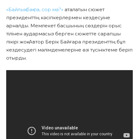
«Байлық: бақ па, сор ма?»
аталатын сюжет
президенттің кәсіпкерлермен кездесуіне
арналды. Мемлекет басшының сөздерін орыс
тілінен аудармасыз берген сюжетте сарапшы
пікірі жоқ. Автор Берік Байғара президенттің бұл
кездесудегі мәлімдемелеріне өзі түсініктеме беріп
отырды.