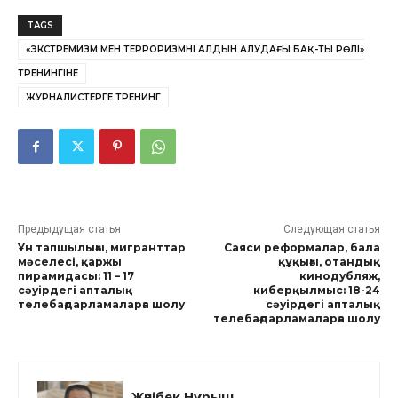
TAGS
«ЭКСТРЕМИЗМ МЕН ТЕРРОРИЗМНІҢ АЛДЫН АЛУДАҒЫ БАҚ-ТЫҢ РӨЛІ»
ТРЕНИНГІНЕ
ЖУРНАЛИСТЕРГЕ ТРЕНИНГ
Предыдущая статья
Следующая статья
Ұн тапшылығы, мигранттар
Cаяси реформалар, бала
мәселесі, қаржы
құқығы, отандық
пирамидасы: 11 – 17
кинодубляж,
cәуірдегі апталық
киберқылмыс: 18-24
телебағдарламаларға шолу
cәуірдегі апталық
телебағдарламаларға шолу
Жәнібек Нұрыш