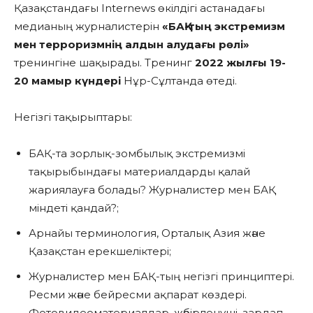
Қазақстандағы Internews өкілдігі астанадағы
медианың журналистерін
«БАҚ-тың э
кстремизм
мен терроризмнің алдын алудағы рөлі»
тренингіне шақырады. Тренинг
2022 жылғы 19-
20 мамыр күндері
Нұр-Сұлтанда өтеді.
Негізгі тақырыптары:
БАҚ-та зорлық-зомбылық экстремизмі
тақырыбындағы материалдарды қалай
жариялауға болады? Журналистер мен БАҚ
міндеті қандай?;
Арнайы терминология, Орталық Азия және
Қазақстан ерекшеліктері;
Журналистер мен БАҚ-тың негізгі принциптері.
Ресми және бейресми ақпарат көздері.
Фотовидеоматериалдар, жәбірленуші, зардап