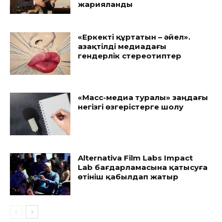
жарияланды
«Еркекті құртатын – әйел».
Қазақтілді медиадағы
гендерлік стереотиптер
«Масс-медиа туралы» заңдағы
негізгі өзгерістерге шолу
Alternativa Film Labs Impact
Lab бағдарламасына қатысуға
өтініш қабылдап жатыр