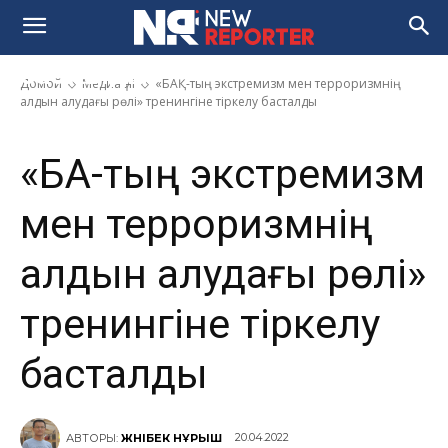
терроризмнің алдын алудағы
рөлі» тренингіне тіркелу
басталды
Домой
Медиа үні
«БАҚ-тың экстремизм мен терроризмнің
алдын алудағы рөлі» тренингіне тіркелу басталды
«БАҚ-тың экстремизм
мен терроризмнің
алдын алудағы рөлі»
тренингіне тіркелу
басталды
20.04.2022
АВТОРЫ:
ЖӘНІБЕК НҰРЫШ