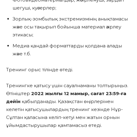
шегуші, куәгерлер;
Зорлық-зомбылық экстремизмінің анықтамасы
және осы тақырып бойынша материал әзірлеу
этикасы;
Медиа қандай форматтарды қолдана алады
және т.б.
Тренинг орыс тілінде өтеді.
Тренингке қатысу үшін сауалнаманы толтырыңыз.
Өтініштер
2022 жылғы 12 мамыр, сағат 23:59-ға
дейін
қабылданады. Қазақстан өңірлерінен
келетін қатысушылардың тренинг кезінде Нұр-
Сұлтан қаласына келіп-кетуі мен жатын орнын
ұйымдастырушылар қамтамасыз етеді.