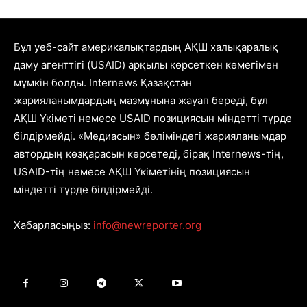
Бұл уеб-сайт америкалықтардың АҚШ халықаралық
даму агенттігі (USAID) арқылы көрсеткен көмегімен
мүмкін болды. Internews Қазақстан
жарияланымдардың мазмұнына жауап береді, бұл
АҚШ Үкіметі немесе USAID позициясын міндетті түрде
білдірмейді. «Медиасын» бөліміндегі жарияланымдар
автордың көзқарасын көрсетеді, бірақ Internews-тің,
USAID-тің немесе АҚШ Үкіметінің позициясын
міндетті түрде білдірмейді.
Хабарласыңыз:
info@newreporter.org