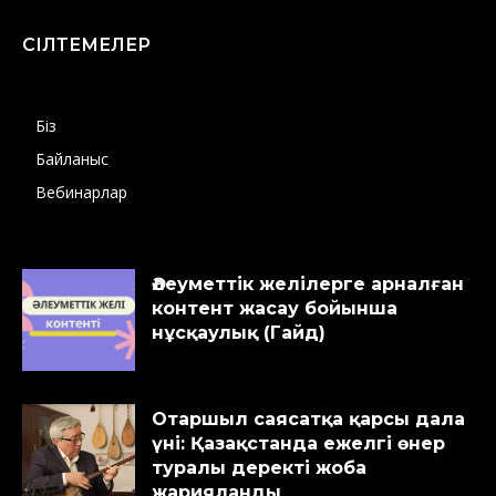
СІЛТЕМЕЛЕР
Біз
Байланыс
Вебинарлар
Әлеуметтік желілерге арналған
контент жасау бойынша
нұсқаулық (Гайд)
Отаршыл саясатқа қарсы дала
үні: Қазақстанда ежелгі өнер
туралы деректі жоба
жарияланды