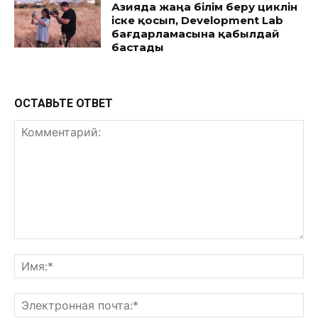
Азияда жаңа білім беру циклін
іске қосып, Development Lab
бағдарламасына қабылдай
бастады
ОСТАВЬТЕ ОТВЕТ
Комментарий:
Им
Эл
поч