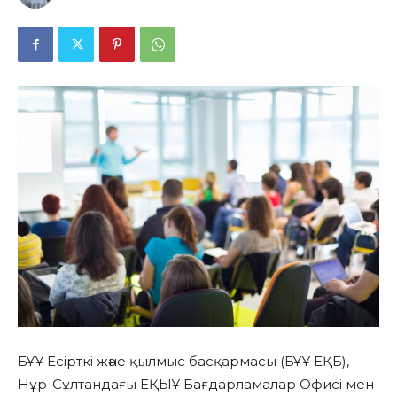
БҰҰ Есірткі және қылмыс басқармасы (БҰҰ ЕҚБ),
Нұр-Сұлтандағы ЕҚЫҰ Бағдарламалар Офисі мен