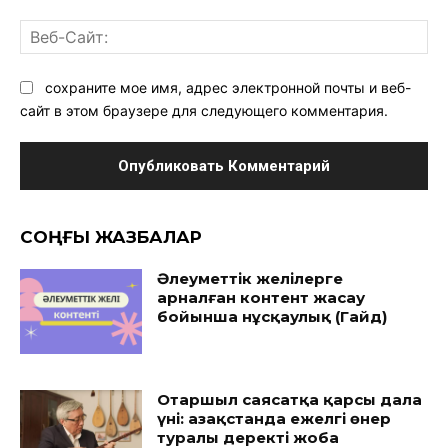
Ве
Са
сохраните мое имя, адрес электронной почты и веб-
сайт в этом браузере для следующего комментария.
CОҢҒЫ ЖАЗБАЛАР
Әлеуметтік желілерге
арналған контент жасау
бойынша нұсқаулық (Гайд)
Отаршыл саясатқа қарсы дала
үні: Қазақстанда ежелгі өнер
туралы деректі жоба