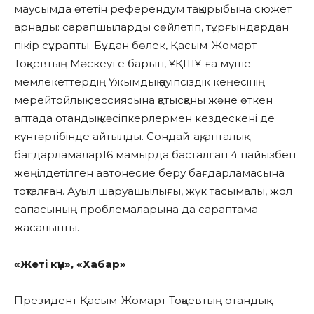
маусымда өтетін референдум тақырыбына сюжет
арнады: сарапшыларды сөйлетіп, тұрғындардан
пікір сұрапты. Бұдан бөлек, Қасым-Жомарт
Тоқаевтың Мәскеуге барып, ҰҚШҰ-ға мүше
мемлекеттердің Ұжымдық қауіпсіздік кеңесінің
мерейтойлық сессиясына қатысқаны және өткен
аптада отандық кәсіпкерлермен кездескені де
күнтәртібінде айтылды. Сондай-ақ, апталық
бағдарламалар16 мамырда басталған 4 пайызбен
жеңілдетілген автонесие беру бағдарламасына
тоқталған. Ауыл шаруашылығы, жүк тасымалы, жол
сапасының проблемаларына да сараптама
жасалыпты.
«Жеті күн», «Хабар»
Президент Қасым-Жомарт Тоқаевтың отандық