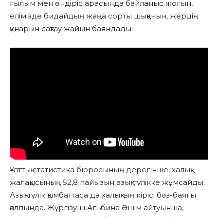
ғылым мен өндіріс арасында байланыс жоғын,
елімізде бидайдың жаңа сорты шыққанын, жердің
құнарын сақтау жайын баяндады.
Ұлттық статистика бюросының дерегінше, халық
жалақысының 52,8 пайызын азық-түлікке жұмсайды.
Азық-түлік қымбаттаса да халықтың кірісі бәз-баяғы
қалпында. Жүргізуші Альбина Әшім айтуынша,