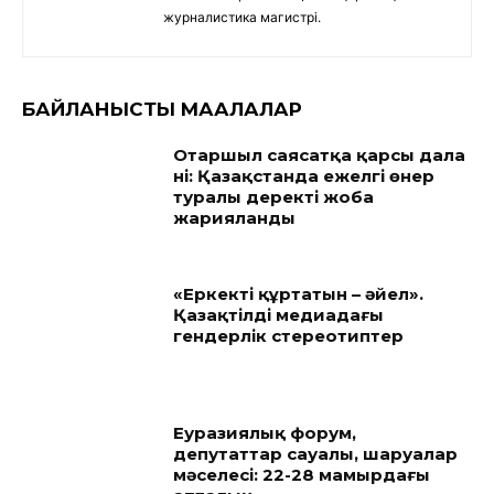
журналистика магистрі.
БАЙЛАНЫСТЫ МАҚАЛАЛАР
Отаршыл саясатқа қарсы дала
үні: Қазақстанда ежелгі өнер
туралы деректі жоба
жарияланды
«Еркекті құртатын – әйел».
Қазақтілді медиадағы
гендерлік стереотиптер
Еуразиялық форум,
депутаттар сауалы, шаруалар
мәселесі: 22-28 мамырдағы