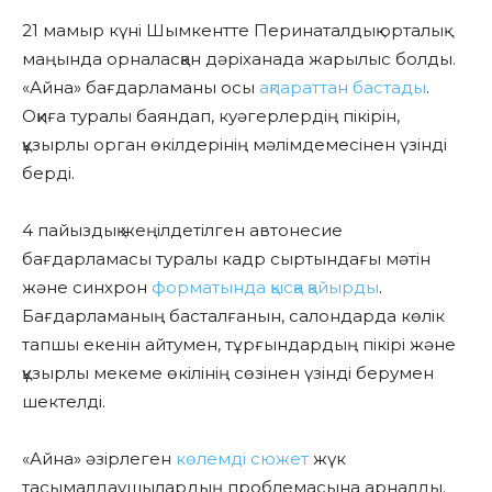
21 мамыр күні Шымкентте Перинаталдық орталық
маңында орналасқан дәріханада жарылыс болды.
«Айна» бағдарламаны осы
ақпараттан бастады
.
Оқиға туралы баяндап, куәгерлердің пікірін,
құзырлы орган өкілдерінің мәлімдемесінен үзінді
берді.
4 пайыздық жеңілдетілген автонесие
бағдарламасы туралы кадр сыртындағы мәтін
және синхрон
форматында қысқа қайырды
.
Бағдарламаның басталғанын, салондарда көлік
тапшы екенін айтумен, тұрғындардың пікірі және
құзырлы мекеме өкілінің сөзінен үзінді берумен
шектелді.
«Айна» әзірлеген
көлемді сюжет
жүк
тасымалдаушылардың проблемасына арналды.