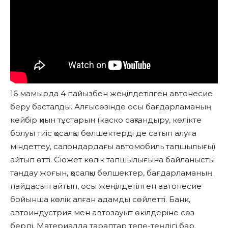
16 мамырда 4 пайызбен жеңілдетілген автонесие
беру басталды. Алғысөзінде осы бағдарламаның
кейбір қиын тұстарын (каско сақтандыру, көлікте
болуы тиіс қосалқы бөлшектерді де сатып алуға
міндеттеу, салондардағы автомобиль тапшылығы)
айтып өтті. Сюжет көлік тапшылығына байланысты
таңдау жоғын, қосалқы бөлшектер, бағдарламаның
пайдасын айтып, осы жеңілдетілген автонесие
бойынша көлік алған адамды сөйлетті. Банк,
автоиндустрия мен автозауыт өкілдеріне сөз
берді. Материалда тараптар тепе-теңдігі бар.