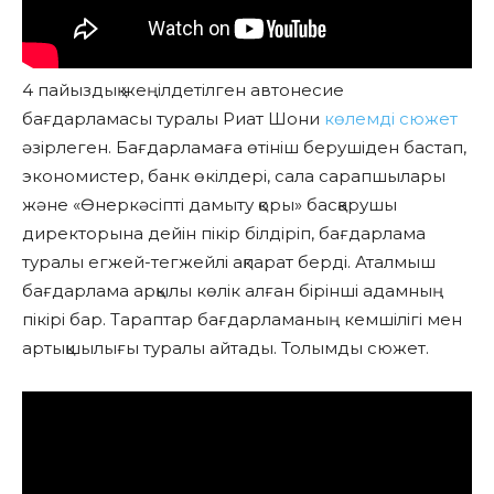
4 пайыздық жеңілдетілген автонесие
бағдарламасы туралы Риат Шони
көлемді
сюжет
әзірлеген. Бағдарламаға өтініш берушіден бастап,
экономистер, банк өкілдері, сала сарапшылары
және «Өнеркәсіпті дамыту қоры» басқарушы
директорына дейін пікір білдіріп, бағдарлама
туралы егжей-тегжейлі ақпарат берді. Аталмыш
бағдарлама арқылы көлік алған бірінші адамның
пікірі бар. Тараптар бағдарламаның кемшілігі мен
артықшылығы туралы айтады. Толымды сюжет.