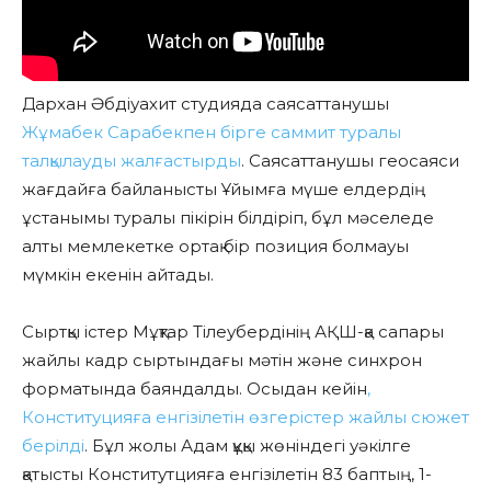
Дархан Әбдіуахит студияда саясаттанушы
Жұмабек Сарабекпен бірге саммит туралы
талқылауды жалғастырды
. Саясаттанушы геосаяси
жағдайға байланысты Ұйымға мүше елдердің
ұстанымы туралы пікірін білдіріп, бұл мәселеде
алты мемлекетке ортақ бір позиция болмауы
мүмкін екенін айтады.
Сыртқы істер Мұқтар Тілеубердінің АҚШ-қа сапары
жайлы кадр сыртындағы мәтін және синхрон
форматында баяндалды. Осыдан кейін
,
Конституцияға енгізілетін өзгерістер жайлы сюжет
берілді
. Бұл жолы Адам құқы жөніндегі уәкілге
қатысты Конститутцияға енгізілетін 83 баптың, 1-