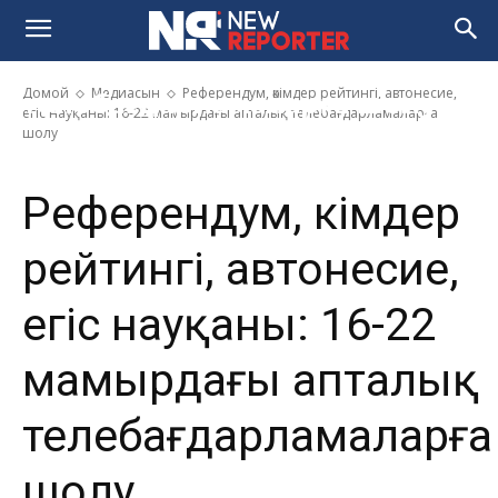
Референдум, әкімдер рейтингі,
автонесие, егіс науқаны: 16-22
мамырдағы апталық
Домой
Медиасын
Референдум, әкімдер рейтингі, автонесие,
телебағдарламаларға шолу
егіс науқаны: 16-22 мамырдағы апталық телебағдарламаларға
шолу
Референдум, әкімдер
рейтингі, автонесие,
егіс науқаны: 16-22
мамырдағы апталық
телебағдарламаларға
шолу