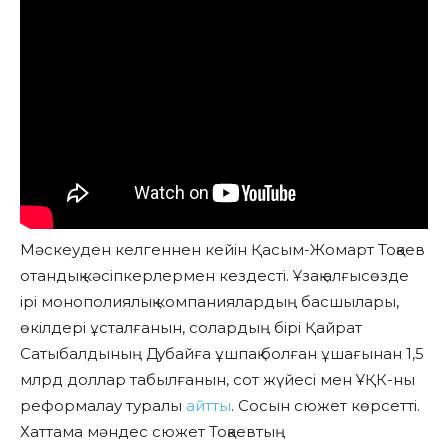
Мәскеуден келгеннен кейін Қасым-Жомарт Тоқаев
отандық кәсіпкерлермен кездесті. Ұзақ алғысөзде
ірі монополиялық компаниялардың басшылары,
өкілдері ұсталғанын, солардың бірі Қайрат
Сатыбалдының Дубайға ұшпақ болған ұшағынан 1,5
млрд доллар табылғанын, сот жүйесі мен ҰҚК-ны
реформалау туралы
айтты
. Сосын сюжет көрсетті.
Хаттама мәндес сюжет Тоқаевтың