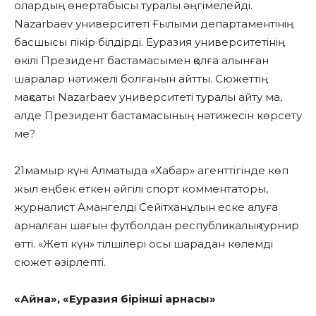
олардың өнертабысы туралы әңгімелейді.
Nazarbaev университеті Ғылыми департаментінің
басшысы пікір білдірді. Еуразия университетінің
өкілі Президент бастамасымен қолға алынған
шаралар нәтижелі болғанын айтты. Сюжеттің
мақсаты Nazarbaev университеті туралы айту ма,
әлде Президент бастамасының нәтижесін көрсету
ме?
21мамыр күні Алматыда «Хабар» агенттігінде көп
жыл еңбек еткен әйгілі спорт комментаторы,
журналист Амангелді Сейітханұлын еске алуға
арналған шағын футболдан республикалық турнир
өтті. «Жеті күн» тілшілері осы шарадан көлемді
сюжет әзірлепті.
«Айна», «Еуразия бірінші арнасы»