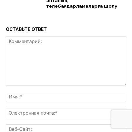
апталық
телебағдарламаларға шолу
ОСТАВЬТЕ ОТВЕТ
Комментарий:
Им
Эл
поч
Ве