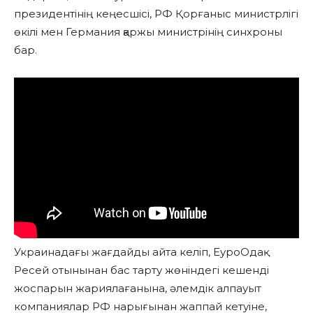
президентінің кеңесшісі, РФ Қорғаныс министрлігі
өкілі мен Германия қаржы министрінің синхроны
бар.
Украинадағы жағдайды айта келіп, ЕуроОдақ
Ресей отынынан бас тарту жөніндегі кешенді
жоспарын жариялағанына, әлемдік алпауыт
компаниялар РФ нарығынан жаппай кетуіне,