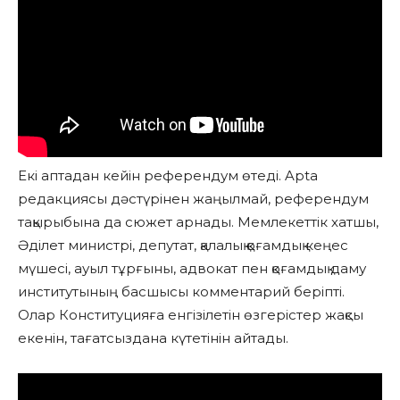
Екі аптадан кейін референдум өтеді. Apta
редакциясы дәстүрінен жаңылмай, референдум
тақырыбына да сюжет арнады. Мемлекеттік хатшы,
Әділет министрі, депутат, қалалық қоғамдық кеңес
мүшесі, ауыл тұрғыны, адвокат пен қоғамдық даму
институтының басшысы комментарий беріпті.
Олар Конституцияға енгізілетін өзгерістер жақсы
екенін, тағатсыздана күтетінін айтады.