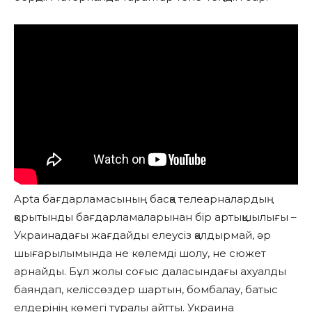
Apta бағдарламасының басқа телеарналардың
қорытынды бағдарламаларынан бір артықшылығы –
Украинадағы жағдайды елеусіз қалдырмай, әр
шығарылымында не көлемді шолу, не сюжет
арнайды. Бұл жолы соғыс даласындағы ахуалды
баяндап, келіссөздер шартын, бомбалау, батыс
елдерінің көмегі туралы айтты. Украина