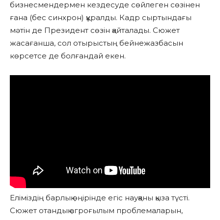
бизнесмендермен кездесуде сөйлеген сөзінен
ғана (бес синхрон) құралды. Кадр сыртындағы
мәтін де Президент сөзін қайталады. Сюжет
жасағанша, сол отырыстың бейнежазбасын
көрсетсе де болғандай екен.
Еліміздің барлық өңірінде егіс науқаны қыза түсті.
Сюжет отандық агроғылым проблемаларын,