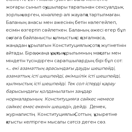
жоғары сынып оқушылары тарапынан сексуалдық
зорлық көрген, кінәлілер әлі жауапқа тартылмаған.
Баланың анасы мен әжесінің бетін көлегейлеп,
есімін өзгертіп сөйлеткен. Баланың әжесі егер бұл
оқиғаға байланысты қылмыстық іс қозғалмаса,
жаңадан құрылатын Конституциялық сотқа жүгінетінін
айтады. Бірақ, жаңа құқықтық құрылымның мақсаты мен
міндетін түсіндірген сарапшылардың бірі бұл сот:
«… екі азаматтың арасындағы дауды шешпейді,
азаматтық істі шешпейді,
әкімшілік істі шешпейді,
қылмыстық істі шешпейді. Тек сол істерді қарау
барысындағы қолданылатын заңдар
нормаларының Конституцияға сәйкес немесе
сәйкес емес екенін шешеді»,
дейді. Демек,
журналистің Конституциялық Соттың құзыретіне
қатысты келтірген мысалы сәтсіз деген сөз.