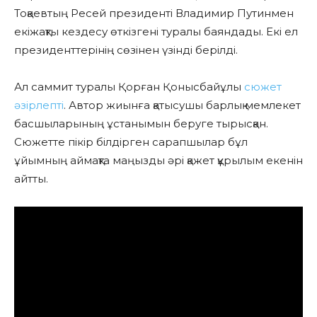
Тоқаевтың Ресей президенті Владимир Путинмен
екіжақты кездесу өткізгені туралы баяндады. Екі ел
президенттерінің сөзінен үзінді берілді.
Ал саммит туралы Қорған Қонысбайұлы
сюжет
әзірлепті
. Автор жиынға қатысушы барлық мемлекет
басшыларының ұстанымын беруге тырысқан.
Сюжетте пікір білдірген сарапшылар бұл
ұйымның аймақта маңызды әрі қажет құрылым екенін
айтты.