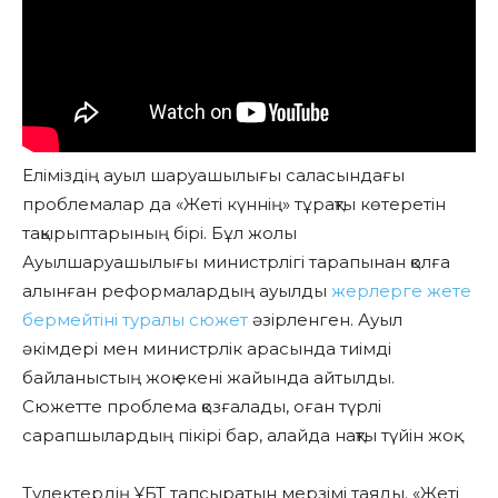
Еліміздің ауыл шаруашылығы саласындағы
проблемалар да «Жеті күннің» тұрақты көтеретін
тақырыптарының бірі. Бұл жолы
Ауылшаруашылығы министрлігі тарапынан қолға
алынған реформалардың ауылды
жерлерге жете
бермейтіні туралы сюжет
әзірленген. Ауыл
әкімдері мен министрлік арасында тиімді
байланыстың жоқ екені жайында айтылды.
Сюжетте проблема қозғалады, оған түрлі
сарапшылардың пікірі бар, алайда нақты түйін жоқ.
Түлектердің ҰБТ тапсыратын мерзімі таяды. «Жеті