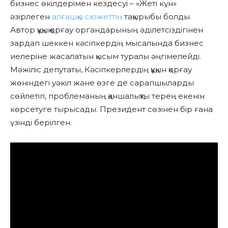
бизнес өкілдерімен кездесуі – «Жеті күн»
әзірлеген
алғашқы сюжеттің
тақырыбы болды.
Автор құқық қорғау органдарының әділетсіздігінен
зардап шеккен кәсіпкердің мысалында бизнес
иелеріне жасалатын қысым туралы әңгімелейді.
Мәжіліс депутаты, Кәсіпкерлердің құқын қорғау
жөніндегі уәкіл және өзге де сарапшыларды
сөйлетіп, проблеманың қаншалықты терең екенін
көрсетуге тырысады. Президент сөзінен бір ғана
үзінді берілген.