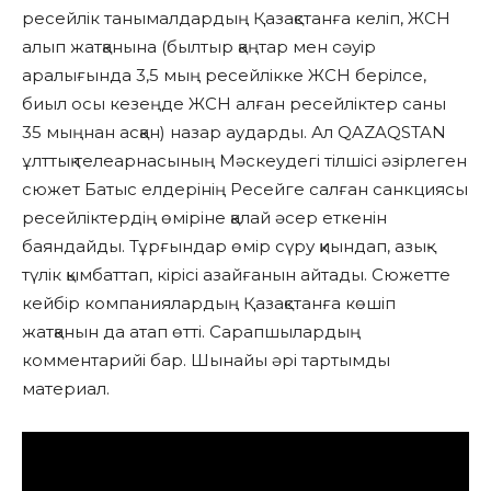
ресейлік танымалдардың Қазақстанға келіп, ЖСН
алып жатқанына (былтыр қаңтар мен сәуір
аралығында 3,5 мың ресейлікке ЖСН берілсе,
биыл осы кезеңде ЖСН алған ресейліктер саны
35 мыңнан асқан) назар аударды. Ал QAZAQSTAN
ұлттық телеарнасының Мәскеудегі тілшісі әзірлеген
сюжет Батыс елдерінің Ресейге салған санкциясы
ресейліктердің өміріне қалай әсер еткенін
баяндайды. Тұрғындар өмір сүру қиындап, азық-
түлік қымбаттап, кірісі азайғанын айтады. Сюжетте
кейбір компаниялардың Қазақстанға көшіп
жатқанын да атап өтті. Сарапшылардың
комментарийі бар. Шынайы әрі тартымды
материал.