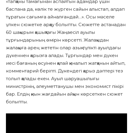
«тапқаны тамағынан аспайтын адамдар үшін
баспана да, көлік те жүрген сайын алыстап, алдап
тұратын сағымға айналғандай…». Осы мәселе
үлкен сюжетке арқау болыпты. Сюжетте астанадан
60 шақырым қашықтағы Жаңаесіл ауылы
тұрғындарының өмірін көрсетті. Жалақыдан
жалақыға әрең жететін олар азық-түлікті ауылдағы
дүкеннен қарызға алады. Тұрғындар мен дүкен
иесі бағаның өсуінен қалай қиналып жатқанын айтып,
комментарий беріпті. Дүкендегі қарыз дәптері тез
толып қалады екен. Ауыл шаруашылығы
министрінің, әлеуметтанушы мен экономист пікірі
бар. Елдің қиын жағдайын айқын көрсеткен сюжет
болыпты.