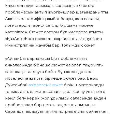
Еліміздегі жүк тасымалы саласының бірқатар
проблемасын айтып жүргізушілер шағымданыпты.
Ақылы жол тарифінің қымбат болуы, жол сапасы,
логистердің тарифі секілді біршама мәселе
көтерілген. Сюжет авторы бұл мәселеге қатысты
«ҚазАвтоЖол» өкілінен пікір алыпты, Индустрия
министрлігінің жауабы бар. Толымды сюжет.
«Айна» бағдарламасы бір проблеманың
айналасында бірнеше сюжет әзірлеп, тақырыпты
жан-жақты талдауға бейіл. Бұл жолы да жол
мәселесіне қатысты бірнеше сюжет бар. Берік
Дүйсенбай
әзірлеген сюжет
бірінші материалды
толықтырып, елімізде сапалы жол жасау үшін неге
көңіл бөлу керек, жол құрылысы саласында қандай
проблемалар бар деген тақырыпты қамтыпты.
Сарапшыны, жауапты министрлік өкілін сөйлеткен.