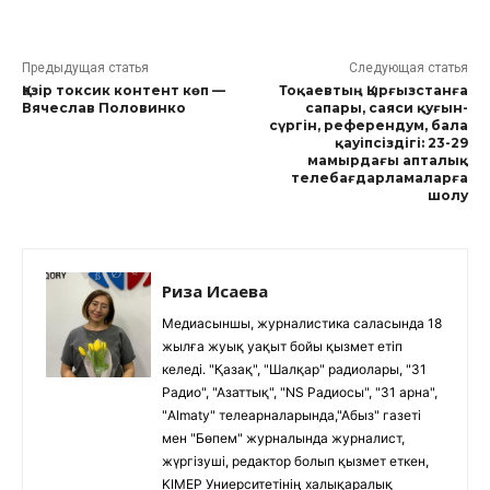
Предыдущая статья
Следующая статья
Қазір токсик контент көп —
Тоқаевтың Қырғызстанға
Вячеслав Половинко
сапары, саяси қуғын-
сүргін, референдум, бала
қауіпсіздігі: 23-29
мамырдағы апталық
телебағдарламаларға
шолу
Риза Исаева
Медиасыншы, журналистика саласында 18
жылға жуық уақыт бойы қызмет етіп
келеді. "Қазақ", "Шалқар" радиолары, "31
Радио", "Азаттық", "NS Радиосы", "31 арна",
"Almaty" телеарналарында,"Абыз" газеті
мен "Бөпем" журналында журналист,
жүргізуші, редактор болып қызмет еткен,
KIMEP Униерситетінің халықаралық