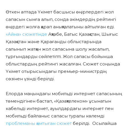
Өткен аптада Үкімет басшысы өңірлердегі жол
сапасын сынға алып, сонда әкімдердің рейтингі
өңірдегі жолға қарап анықталатыны айтылған еді.
«Айна» сюжетінде
Ақтөбе, Батыс Қазақстан, Шығыс
Қазақстан және Қарағанды облыстарында
салынып жатқан жол сапасына шолу жасалып,
тұрғындарды сөйлетіпті. Жол сапасы бойынша
облыстардың рейтингі жасалған. Сюжет соңында
Үкімет отырысындағы премьер-министрдің
сөзінен үзінді берілді.
Елорда маңындағы мобильді интернет сапасының
төмендігінен бастап, «Қазақтелеком» ұсынатын
кабельді интернет, ауылдардағы интернет пен
мобильді байланыс сапасы туралы көлемді
проблеманы қамтыған сюжет
берілді. Осылайша