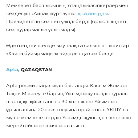
Мемлекет басшысының отандық кәсіпкерлермен
кездесуін «Айна» жүргізушісі
қысқа қайырды
.
Президенттің сөзінен үзінді берді (орыс тіліндегі
сөзі аудармасыз ұсынылды).
Әдеттегідей желіде қызу талқыға салынған жайттар
«Хайпқа бұйырмаңыз» айдарында сөз болды.
Apta
, QAZAQSTAN
Apta ресми жаңалықтан басталды. Қасым-Жомарт
Тоқаев Мәскеуге барып, Ұжымдық қауіпсіздік туралы
шартқа қол қойылғанына 30 жыл және Ұйымның
құрылғанына 20 жыл толуына орай өткен ҰҚШҰ-ға
мүше мемлекеттердің Ұжымдық қауіпсіздік кеңесінің
мерейтойлық сессиясына қатысты.