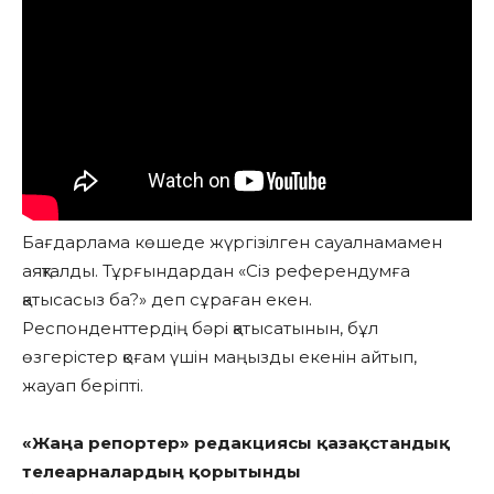
Бағдарлама көшеде жүргізілген сауалнамамен
аяқталды. Тұрғындардан «Сіз референдумға
қатысасыз ба?» деп сұраған екен.
Респонденттердің бәрі қатысатынын, бұл
өзгерістер қоғам үшін маңызды екенін айтып,
жауап беріпті.
«Жаңа репортер» редакциясы қазақстандық
телеарналардың қорытынды