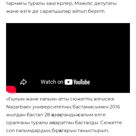
тармағы туралы заңгерлер, Мәжіліс депутаты
және өзге де сарапшылар айтып беріпті.
«Ғылым және ғалым» атты сюжеттің алғысөзі
Nazarbaev университетінің бастамасымен 2016
жылдан бастап 28 қазақстандық ғалым елге
оралғаны туралы ақпараттан басталды. Сюжетте
сол ғалымдардың бірқатарын таныстырып,