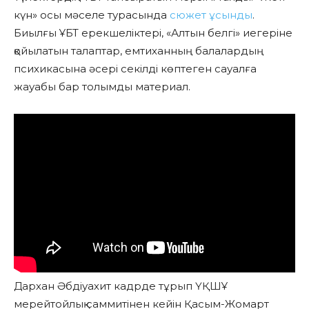
күн» осы мәселе турасында
сюжет ұсынды
.
Биылғы ҰБТ ерекшеліктері, «Алтын белгі» иегеріне
қойылатын талаптар, емтиханның балалардың
психикасына әсері секілді көптеген сауалға
жауабы бар толымды материал.
Дархан Әбдіуахит кадрде тұрып ҮҚШҰ
мерейтойлық саммитінен кейін Қасым-Жомарт