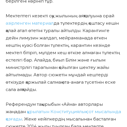
берілгені көрініп тұр.
Мектептегі кезекті оқу жылының аяқталуына орай
әзірленген материал
да түлектердің қоштасу кешін
қалай атап өтетіні туралы айтылды. Карантинге
дейін лимузин жалдап, мейрамханада өткен
кештің куәсі болған түлектің, карантин кезінде
мектеп бітіріп, мүлдем кеш өткізе алмаған түлектің
естелігі бар. Алайда, биыл Білім және ғылым
министрлігі тарапынан қойылған шектеу жайы
айтылмады. Автор сюжетін мұндай кештерді
өткізуде қаржылай салмақ ата-анаға түсетінін еске
сала аяқтайды.
Референдум тақырыбын «Айна» авторлары
жаңадан
құрылатын Конституциялық сот мысалында
қозғады
. Жеке кейіпкердің мысалынан басталған
сюжетте 2014 жылы туылған бала мектепте