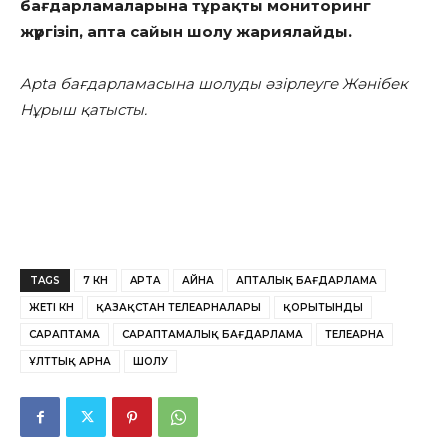
бағдарламаларына тұрақты мониторинг
жүргізіп, апта сайын шолу жариялайды.
Apta
бағдарламасына шолуды әзірлеуге Жәнібек
Нұрыш қатысты.
TAGS
7 КҮН
APTA
АЙНА
АПТАЛЫҚ БАҒДАРЛАМА
ЖЕТІ КҮН
ҚАЗАҚСТАН ТЕЛЕАРНАЛАРЫ
ҚОРЫТЫНДЫ
САРАПТАМА
САРАПТАМАЛЫҚ БАҒДАРЛАМА
ТЕЛЕАРНА
ҰЛТТЫҚ АРНА
ШОЛУ