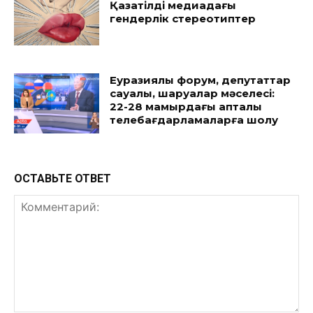
Қазақтілді медиадағы
гендерлік стереотиптер
Еуразиялық форум, депутаттар
сауалы, шаруалар мәселесі:
22-28 мамырдағы апталық
телебағдарламаларға шолу
ОСТАВЬТЕ ОТВЕТ