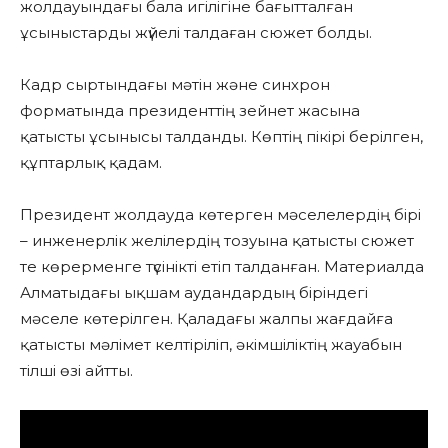
жолдауындағы бала игілігіне бағытталған
ұсыныстарды жүйелі талдаған сюжет болды.
Кадр сыртындағы мәтін және синхрон
форматында президенттің зейнет жасына
қатысты ұсынысы талданды. Көптің пікірі берілген,
құптарлық қадам.
Президент жолдауда көтерген мәселелердің бірі
– инженерлік желілердің тозуына қатысты сюжет
те көрерменге түсінікті етіп талданған. Материалда
Алматыдағы ықшам аудандардың біріндегі
мәселе көтерілген. Қаладағы жалпы жағдайға
қатысты мәлімет келтіріліп, әкімшіліктің жауабын
тілші өзі айтты.