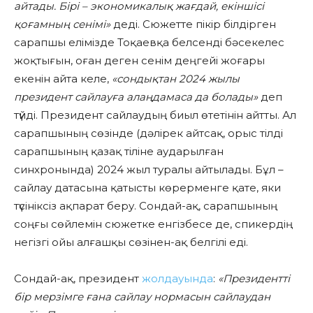
айтады. Бірі – экономикалық жағдай, екіншісі
қоғамның сенімі»
деді. Сюжетте пікір білдірген
сарапшы елімізде Тоқаевқа белсенді бәсекелес
жоқтығын, оған деген сенім деңгейі жоғары
екенін айта келе,
«сондықтан 2024 жылы
президент сайлауға алаңдамаса да болады»
деп
түйді. Президент сайлаудың биыл өтетінін айтты. Ал
сарапшының сөзінде (дәлірек айтсақ, орыс тілді
сарапшының қазақ тіліне аударылған
синхронында) 2024 жыл туралы айтылады. Бұл –
сайлау датасына қатысты көрерменге қате, яки
түсініксіз ақпарат беру. Сондай-ақ, сарапшының
соңғы сөйлемін сюжетке енгізбесе де, спикердің
негізгі ойы алғашқы сөзінен-ақ белгілі еді.
Сондай-ақ, президент
жолдауында
:
«Президентті
бір мерзімге ғана сайлау нормасын сайлаудан