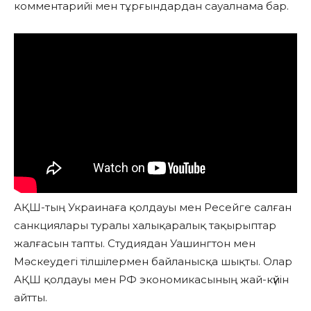
комментарийі мен тұрғындардан сауалнама бар.
АҚШ-тың Украинаға қолдауы мен Ресейге салған
санкциялары туралы халықаралық тақырыптар
жалғасын тапты. Студиядан Уашингтон мен
Мәскеудегі тілшілермен байланысқа шықты. Олар
АҚШ қолдауы мен РФ экономикасының жай-күйін
айтты.