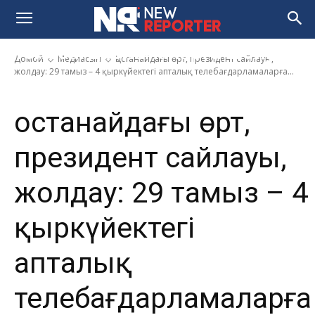
сайлауы, жолдау: 29 тамыз – 4
қыркүйектегі апталық
телебағдарламаларға шолу
Домой
Медиасын
Қостанайдағы өрт, президент сайлауы,
жолдау: 29 тамыз – 4 қыркүйектегі апталық телебағдарламаларға...
Қостанайдағы өрт,
президент сайлауы,
жолдау: 29 тамыз – 4
қыркүйектегі
апталық
телебағдарламаларға