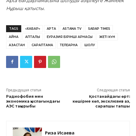
Apta бағдарламасына шолуды әзірлеуге Жәнібек
Нұрыш қатысты.
TAGS
«ХАБАР»
APTA
ASTANA TV
SARAP TIMES
АЙНА
АПТАЛЫҚ
ЕУРАЗИЯ БІРІНШІ АРНАСЫ
ЖЕТІ КҮН
ҚАЗАҚСТАН
САРАПТАМА
ТЕЛЕАРНА
ШОЛУ
Предыдущая статья
Следующая статья
Радиофобия мен
Қостанайдағы өрт:
экономика қыспағындағы
көшірме көп, эксклюзив аз,
АЭС тақырыбы
сарапшы тапшы
Риза Исаева