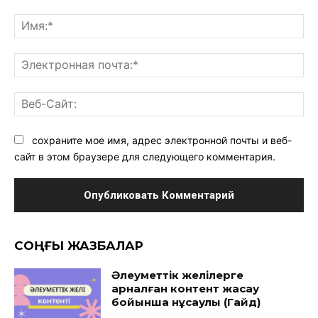
Комментарий:
Им
Эл
поч
Ве
Са
сохраните мое имя, адрес электронной почты и веб-
сайт в этом браузере для следующего комментария.
CОҢҒЫ ЖАЗБАЛАР
Әлеуметтік желілерге
арналған контент жасау
бойынша нұсқаулық (Гайд)