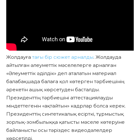
Жолдауға
тағы бір сюжет арналды
. Жолдауда
айтылған әлеуметтік мәселелерге арналған
«Әлеуметтік әділдік» деп аталатын материал
балабақшада балаға қол көтерген тәрбиешінің
әрекетін ашық көрсетуден басталды.
Президенттің тәрбиешіні аттестациялауды
міндеттегенін «ақтайтын» кадрлар болса керек.
Президенттің синтетикалық есірткі, тұрмыстық
зорлық-зомбылыққа қатысты мәселе көтеруіне
байланысты осы тәріздес видеодәлелдер
көрсетілді.