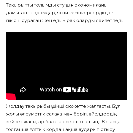
Тақырыпты толымды ету үшін экономиканы
дамытатын адамдар, яғни кәсіпкерлердің де
пікірін сұраған жөн еді. Бірақ оларды сөйлетпеді.
Жолдау тақырыбы үшінші сюжетте жалғасты. Бұл
жолы әлеуметтік салаға мән беріп, әйелдердің
зейнет жасы, әр балаға есепшот ашып, 18 жасқа
толғанша Ұлттық қордан ақша аударып отыру