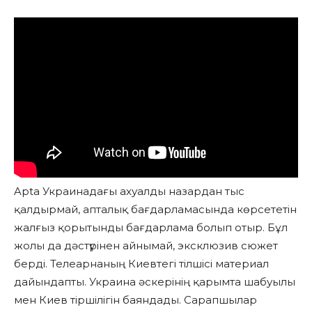
Apta Украинадағы ахуалды назардан тыс
қалдырмай, апталық бағдарламасында көрсететін
жалғыз қорытынды бағдарлама болып отыр. Бұл
жолы да дәстүрінен айнымай, эксклюзив сюжет
берді. Телеарнаның Киевтегі тілшісі материал
дайындапты. Украина әскерінің қарымта шабуылы
мен Киев тіршілігін баяндады. Сарапшылар