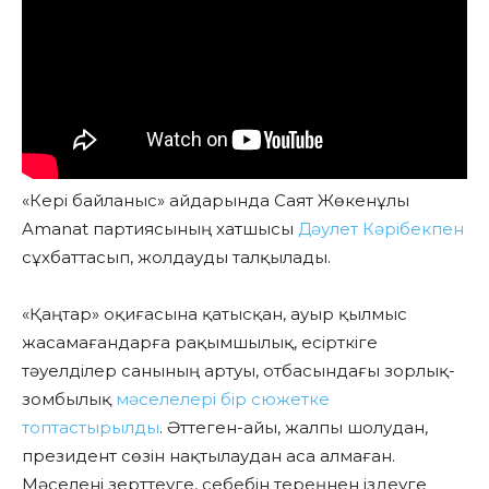
«Кері байланыс» айдарында Саят Жөкенұлы
Amanat партиясының хатшысы
Дәулет Кәрібекпен
сұхбаттасып, жолдауды талқылады.
«Қаңтар» оқиғасына қатысқан, ауыр қылмыс
жасамағандарға рақымшылық, есірткіге
тәуелділер санының артуы, отбасындағы зорлық-
зомбылық
мәселелері бір сюжетке
топтастырылды
. Әттеген-айы, жалпы шолудан,
президент сөзін нақтылаудан аса алмаған.
Мәселені зерттеуге, себебін тереңнен іздеуге