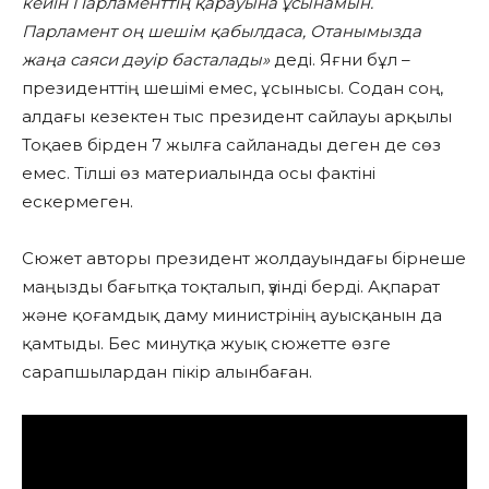
кейін Парламенттің қарауына ұсынамын.
Парламент оң шешім қабылдаса, Отанымызда
жаңа саяси дәуір басталады»
деді. Яғни бұл –
президенттің шешімі емес, ұсынысы. Содан соң,
алдағы кезектен тыс президент сайлауы арқылы
Тоқаев бірден 7 жылға сайланады деген де сөз
емес. Тілші өз материалында осы фактіні
ескермеген.
Сюжет авторы президент жолдауындағы бірнеше
маңызды бағытқа тоқталып, үзінді берді. Ақпарат
және қоғамдық даму министрінің ауысқанын да
қамтыды. Бес минутқа жуық сюжетте өзге
сарапшылардан пікір алынбаған.