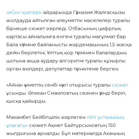
«eGov куәгері»
айдарында Гүлнәзия Жалғасқызы
жолдауда айтылған әлеуметтік мәселелер туралы
бірнеше сюжет әзірледі. Отбасының цифрлық
картасы айналымға енгені туралы мағұлмат бар.
Бала күтіміне байланысты жәрдемақының 1,5 жасқа
дейін берілетіні, Ұлттық қор түсімінен балалардың
шотына ақша аудару алгоритмі туралы құзырлы
орган өкілдері, депутаттар түсініктеме берген.
«Айна» үкіметтің сенбі күнгі отырысы туралы
сюжет
ұсынды. Әлихан Смаиловтың сөзінен үзінді беріп,
қысқа қайырды.
Махамбет Бейбітшілік әзірлеген
«Ұлт ұстазының
ұлағаты»
сюжеті Ақмет Байтұрсыновтың 150
жылдығына арналды. Бұл материалда Ахаңның