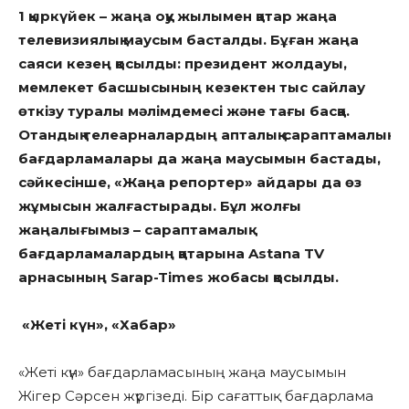
1
қыркүйек – жаңа оқу жылымен қатар жаңа
телевизиялық маусым басталды. Бұған жаңа
саяси кезең қосылды: президент жолдауы,
мемлекет басшысының кезектен тыс сайлау
өткізу туралы мәлімдемесі және тағы басқа.
Отандық телеарналардың апталық-сараптамалық
бағдарламалары да жаңа маусымын бастады,
сәйкесінше, «Жаңа репортер» айдары да өз
жұмысын жалғастырады. Бұл жолғы
жаңалығымыз – сараптамалық
бағдарламалардың қатарына Astana TV
арнасының Sarap-Times жобасы қосылды.
«Жеті күн», «Хабар»
«Жеті күн» бағдарламасының жаңа маусымын
Жігер Сәрсен жүргізеді. Бір сағаттық бағдарлама