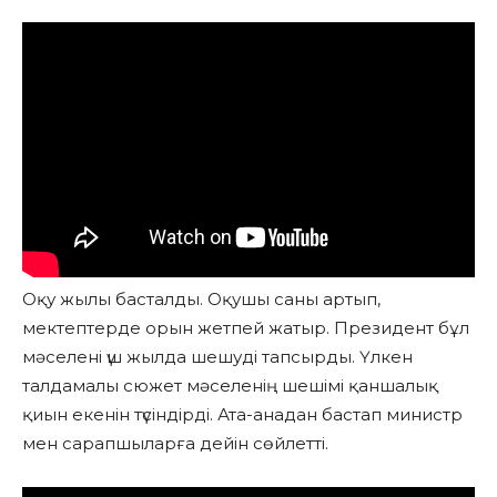
Оқу жылы басталды. Оқушы саны артып,
мектептерде орын жетпей жатыр. Президент бұл
мәселені үш жылда шешуді тапсырды. Үлкен
талдамалы сюжет мәселенің шешімі қаншалық
қиын екенін түсіндірді. Ата-анадан бастап министр
мен сарапшыларға дейін сөйлетті.