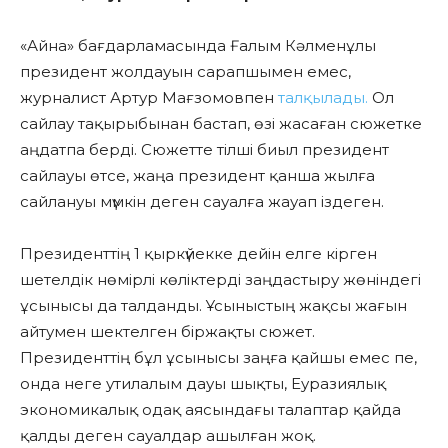
«Айна» бағдарламасында Ғалым Кәлменұлы
президент жолдауын сарапшымен емес,
журналист Артур Мағзомовпен
талқылады.
Ол
сайлау тақырыбынан бастап, өзі жасаған сюжетке
аңдатпа берді. Сюжетте тілші биыл президент
сайлауы өтсе, жаңа президент қанша жылға
сайлануы мүмкін деген сауалға жауап іздеген.
Президенттің 1 қыркүйекке дейін елге кірген
шетелдік нөмірлі көліктерді заңдастыру жөніндегі
ұсынысы да талданды. Ұсыныстың жақсы жағын
айтумен шектелген біржақты сюжет.
Президенттің бұл ұсынысы заңға қайшы емес пе,
онда неге утилалым дауы шықты, Еуразиялық
экономикалық одақ аясындағы талаптар қайда
қалды деген сауалдар ашылған жоқ.