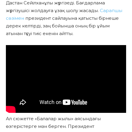
Дастан Сейілханұлы жүргізеді. Бағдарлама
жүргізушісі жолдауға ұзақ шолу жасады.
Сарапшы
сөзімен
президент сайлауына қатысты бірнеше
дерек келтірді, заң бойынша оның бір ұйым
атынан түсуі тиіс екенін айтты.
Ал сюжетте «Балалар жылы» аясындағы
өзгерістерге мән берген. Президент