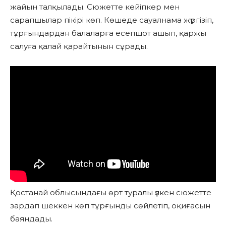
жайын талқылады. Сюжетте кейіпкер мен
сарапшылар пікірі көп. Көшеде сауалнама жүргізіп,
тұрғындардан балаларға есепшот ашып, қаржы
салуға қалай қарайтынын сұрады.
Қостанай облысындағы өрт туралы үлкен сюжетте
зардап шеккен көп тұрғынды сөйлетіп, оқиғасын
баяндады.