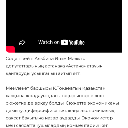
Содан кейін Альбина Әшім Мәжіліс
депутаттарының астанаға «Астана» атауын
қайтаруды ұсынғанын айтып өтті.
Мемлекет басшысы Қ.Тоқаевтың Қазақстан
халқына жолдауындағы тақырыптар екінші
сюжетке де арқау болды. Сюжетте экономиканы
дамыту, диферсификация, жаңа экономикалық
саясат бағытына назар аударды. Экономистер
мен саясаттанушылардың комментарийі көп.