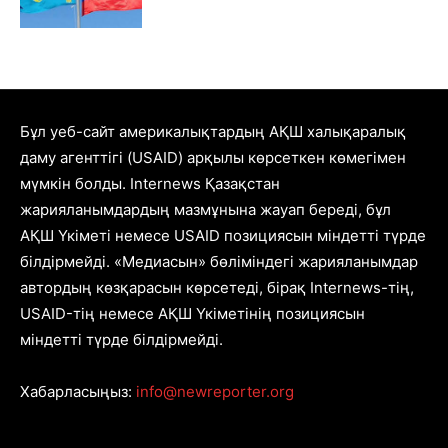
Бұл уеб-сайт америкалықтардың АҚШ халықаралық
даму агенттігі (USAID) арқылы көрсеткен көмегімен
мүмкін болды. Internews Қазақстан
жарияланымдардың мазмұнына жауап береді, бұл
АҚШ Үкіметі немесе USAID позициясын міндетті түрде
білдірмейді. «Медиасын» бөліміндегі жарияланымдар
автордың көзқарасын көрсетеді, бірақ Internews-тің,
USAID-тің немесе АҚШ Үкіметінің позициясын
міндетті түрде білдірмейді.
Хабарласыңыз:
info@newreporter.org