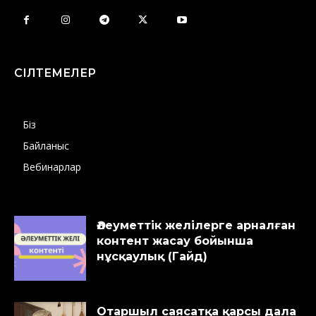
СІЛТЕМЕЛЕР
Біз
Байланыс
Вебинарлар
Әлеуметтік желілерге арналған
контент жасау бойынша
нұсқаулық (Гайд)
Отаршыл саясатқа қарсы дала