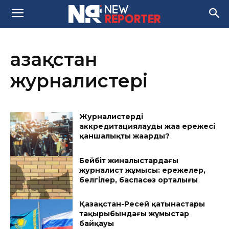
Қазақстан
журналистері
Журналистерді
аккредитациялаудың жаңа ережесі
қаншалықты жаңарды?
Бейбіт жиналыстардағы
журналист жұмысы: ережелер,
белгілер, баспасөз орталығы
Қазақстан-Ресей қатынастары
тақырыбындағы жұмыстар
байқауы