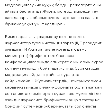
модерациялауына құқық берді. Ережелерге сын
айтыла бастағанда Журналистерді аккредиттеу
қағидалары жобасын «үстел тартпасына салып»,
біршама уақыт ұмыт қалдырды.
Биыл наразылық шарықтау шегіне жетіп,
журналистер түрлі инстанцияларға (ҚР Президент
әкімшілігі, ҚР Ақпарат және қоғамдық даму
министрлігі) брифинг пен баспасөз-
конференцияларында спикерге емін-еркін сұрақ
қоя алу мүмкіндігі бойынша жүгінді. Сұрақтарды
модерациялайды, ыңғайсыз сұрақтар
қойдырмайды. Журналистердің шенеуніктермен
қарым-қатынасы онлайн-форматта болып жатқан
соң спикерге емін-еркін сұрақ қою мүмкіндігі де
азайды: журналисті брифингтен өшіріп тастау не
брифинг сілтемесін жібермеу, тағы сол сияқты