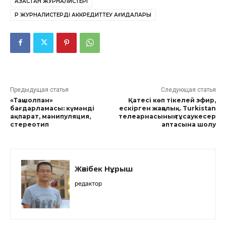
ҚАЗАҚСТАН ЖУРНАЛИСТЕРІ
ҚР ЖУРНАЛИСТЕРДІ АККРЕДИТТЕУ ҚАҒИДАЛАРЫ
Предыдущая статья
Следующая статья
«Таңшолпан»
Қатесі көп тікелей эфир,
бағдарламасы: күмәнді
ескірген жаңалық. Turkistan
ақпарат, манипуляция,
телеарнасының тұсаукесер
стереотип
аптасына шолу
Жәнібек Нұрыш
редактор