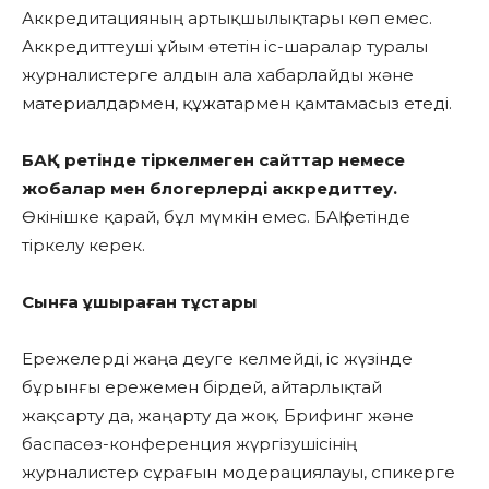
Аккредитацияның артықшылықтары көп емес.
Аккредиттеуші ұйым өтетін іс-шаралар туралы
журналистерге алдын ала хабарлайды және
материалдармен, құжатармен қамтамасыз етеді.
БАҚ ретінде тіркелмеген сайттар немесе
жобалар мен блогерлерді аккредиттеу.
Өкінішке қарай, бұл мүмкін емес. БАҚ ретінде
тіркелу керек.
Сынға ұшыраған тұстары
Ережелерді жаңа деуге келмейді, іс жүзінде
бұрынғы ережемен бірдей, айтарлықтай
жақсарту да, жаңарту да жоқ. Брифинг және
баспасөз-конференция жүргізушісінің
журналистер сұрағын модерациялауы, спикерге