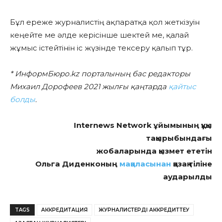
Бұл ереже журналистің ақпаратқа қол жеткізуін
кеңейте ме әлде керісінше шектей ме, қалай
жұмыс істейтінін іс жүзінде тексеру қалып тұр.
* ИнформБюро.kz порталының бас редакторы
Михаил Дорофеев 2021 жылғы қаңтарда
қайтыс
болды
.
Internews Network ұйымының құқық
тақырыбындағы
жобаларында қызмет ететін
Ольга Диденконың
мақаласынан
қазақ тіліне
аударылды
TAGS
АККРЕДИТАЦИЯ
ЖУРНАЛИСТЕРДІ АККРЕДИТТЕУ