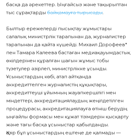
басқа да әрекеттер. Ыңғайсыз және тақырыптан
тыс сұрақтарды
байқамауға тырысады
.
Былтыр ережелерді пысықтау жұмыстары
салалық министрлік тарапынан да, журналистер
тарапынан да қайта күшейді. Михаил Дорофеев*
пен Тамара Калеева бастаған медиақауымдастық
өкілдерінен құралған шағын жұмыс тобы
түзетулер әзірлеп, министрлікке ұсынды.
Ұсыныстардың көбі, атап айтқанда
аккредиттелген журналистің құқықтары,
аккредиттеуші ұйымның жауапкершілігі мен
міндеттері, аккредитациялаудың жеңілдетілген
процедурасы, аккредитациялауға өтініш берудің
ыңғайлы формасы мен құжат тізімдерін қысқарту
және тағы басқа ұсыныстар қабылданды.
Қазір бұл ұсыныстардың ештеңе де қалмады —