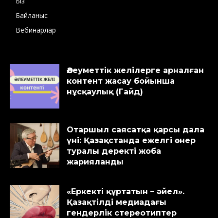
Біз
Байланыс
Вебинарлар
Әлеуметтік желілерге арналған
контент жасау бойынша
нұсқаулық (Гайд)
Отаршыл саясатқа қарсы дала
үні: Қазақстанда ежелгі өнер
туралы деректі жоба
жарияланды
«Еркекті құртатын – әйел».
Қазақтілді медиадағы
гендерлік стереотиптер