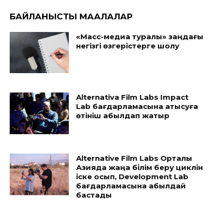
БАЙЛАНЫСТЫ МАҚАЛАЛАР
«Масс-медиа туралы» заңдағы
негізгі өзгерістерге шолу
Alternativa Film Labs Impact
Lab бағдарламасына қатысуға
өтініш қабылдап жатыр
Alternative Film Labs Орталық
Азияда жаңа білім беру циклін
іске қосып, Development Lab
бағдарламасына қабылдай
бастады