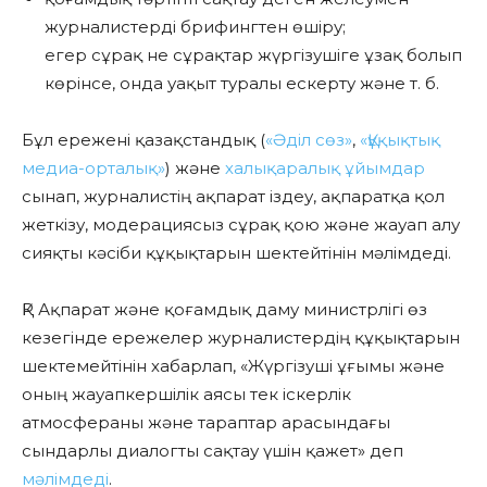
журналистерді брифингтен өшіру;
егер сұрақ не сұрақтар жүргізушіге ұзақ болып
көрінсе, онда уақыт туралы ескерту және т. б.
Бұл ережені қазақстандық (
«Әділ сөз»
,
«Құқықтық
медиа-орталық»
) және
халықаралық ұйымдар
сынап, журналистің ақпарат іздеу, ақпаратқа қол
жеткізу, модерациясыз сұрақ қою және жауап алу
сияқты кәсіби құқықтарын шектейтінін мәлімдеді.
ҚР Ақпарат және қоғамдық даму министрлігі өз
кезегінде ережелер журналистердің құқықтарын
шектемейтінін хабарлап, «Жүргізуші ұғымы және
оның жауапкершілік аясы тек іскерлік
атмосфераны және тараптар арасындағы
сындарлы диалогты сақтау үшін қажет» деп
мәлімдеді
.