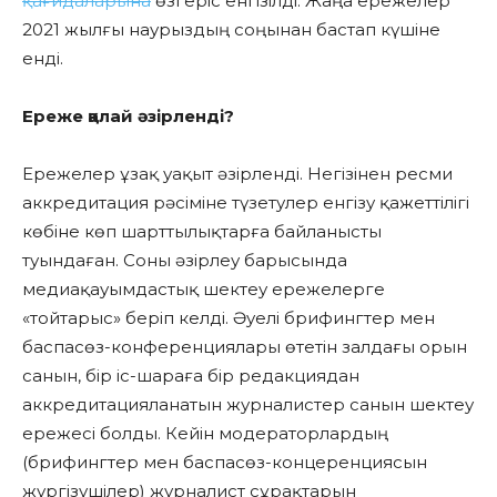
қағидаларына
өзгеріс енгізілді. Жаңа ережелер
2021 жылғы наурыздың соңынан бастап күшіне
енді.
Ереже қалай әзірленді?
Ережелер ұзақ уақыт әзірленді. Негізінен ресми
аккредитация рәсіміне түзетулер енгізу қажеттілігі
көбіне көп шарттылықтарға байланысты
туындаған. Соны әзірлеу барысында
медиақауымдастық шектеу ережелерге
«тойтарыс» беріп келді. Әуелі брифингтер мен
баспасөз-конференциялары өтетін залдағы орын
санын, бір іс-шараға бір редакциядан
аккредитацияланатын журналистер санын шектеу
ережесі болды. Кейін модераторлардың
(брифингтер мен баспасөз-концеренциясын
жүргізушілер) журналист сұрақтарын