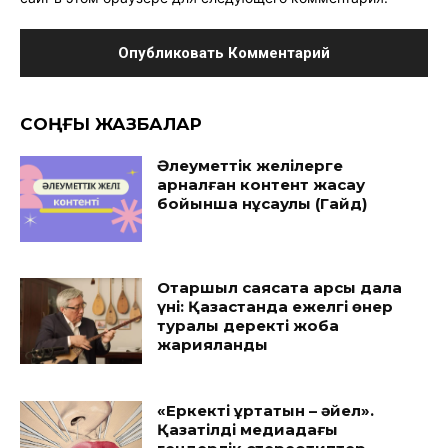
CОҢҒЫ ЖАЗБАЛАР
Әлеуметтік желілерге
арналған контент жасау
бойынша нұсқаулық (Гайд)
Отаршыл саясатқа қарсы дала
үні: Қазақстанда ежелгі өнер
туралы деректі жоба
жарияланды
«Еркекті құртатын – әйел».
Қазақтілді медиадағы