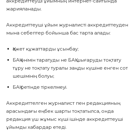
аккредиттеуші ұйымның интернет-сайтында
жарияланады.
Аккредиттеуші ұйым журналисті аккредиттеуден
мына себептер бойынша бас тарта алады:
Қажет құжаттарды ұсынбау;
БАҚ өнімін таратуды не БАҚ шығаруды тоқтату
тұру не тоқтату туралы заңды күшіне енген сот
шешімінің болуы;
БАҚ ретінде тіркелмеуі.
Аккредиттелген журналист пен редакцияның
арасындағы еңбек шарты тоқтатылса, онда
редакция үш жұмыс күші ішінде аккредиттеуші
ұйымды хабардар етеді.