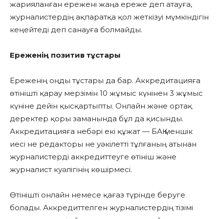
жарияланған ережені жаңа ереже деп атауға,
журналистердің ақпаратқа қол жеткізуі мүмкіндігін
кеңейтеді деп санауға болмайды.
Ереженің позитив тұстары
Ереженің оңды тұстары да бар. Аккредитацияға
өтінішті қарау мерзімін 10 жұмыс күнінен 3 жұмыс
күніне дейін қысқартыпты. Онлайн және ортақ
деректер қоры заманында бұл да қисынды.
Аккредитацияға небәрі екі құжат — БАҚ меншік
иесі не редакторы не уәкілетті тұлғаның атынан
журналистерді аккредиттеуге өтініш және
журналист куәлігінің көшірмесі.
Өтінішті онлайн немесе қағаз түрінде беруге
болады. Аккредиттелген журналистердің тізімі