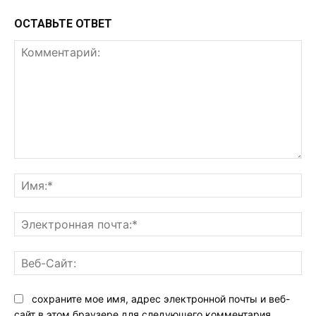
ОСТАВЬТЕ ОТВЕТ
Комментарий:
Им
Эл
поч
Ве
Са
сохраните мое имя, адрес электронной почты и веб-
сайт в этом браузере для следующего комментария.