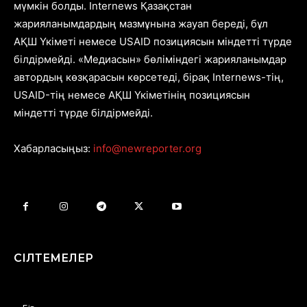
мүмкін болды. Internews Қазақстан
жарияланымдардың мазмұнына жауап береді, бұл
АҚШ Үкіметі немесе USAID позициясын міндетті түрде
білдірмейді. «Медиасын» бөліміндегі жарияланымдар
автордың көзқарасын көрсетеді, бірақ Internews-тің,
USAID-тің немесе АҚШ Үкіметінің позициясын
міндетті түрде білдірмейді.
Хабарласыңыз:
info@newreporter.org
СІЛТЕМЕЛЕР