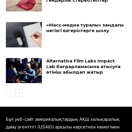
гендерлік стереотиптер
«Масс-медиа туралы» заңдағы
негізгі өзгерістерге шолу
Alternativa Film Labs Impact
Lab бағдарламасына қатысуға
өтініш қабылдап жатыр
Бұл уеб-сайт америкалықтардың АҚШ халықаралық
даму агенттігі (USAID) арқылы көрсеткен көмегімен