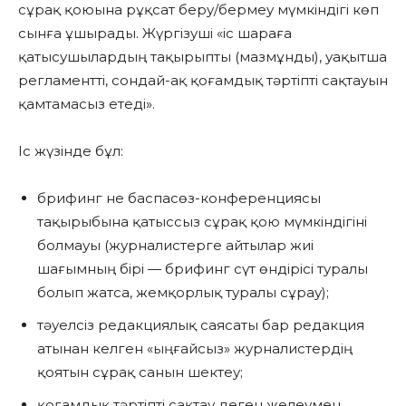
сұрақ қоюына рұқсат беру/бермеу мүмкіндігі көп
сынға ұшырады. Жүргізуші «іс шараға
қатысушылардың тақырыпты (мазмұнды), уақытша
регламентті, сондай-ақ қоғамдық тәртіпті сақтауын
қамтамасыз етеді».
Іс жүзінде бұл:
брифинг не баспасөз-конференциясы
тақырыбына қатыссыз сұрақ қою мүмкіндігіні
болмауы (журналистерге айтылар жиі
шағымның бірі — брифинг сүт өндірісі туралы
болып жатса, жемқорлық туралы сұрау);
тәуелсіз редакциялық саясаты бар редакция
атынан келген «ыңғайсыз» журналистердің
қоятын сұрақ санын шектеу;
қоғамдық тәртіпті сақтау деген желеумен