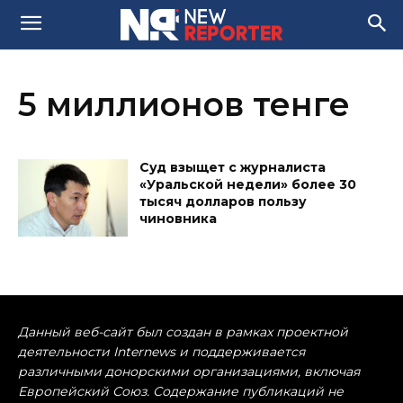
5 миллионов тенге
Суд взыщет с журналиста
«Уральской недели» более 30
тысяч долларов пользу
чиновника
Данный веб-сайт был создан в рамках проектной
деятельности Internews и поддерживается
различными донорскими организациями, включая
Европейский Союз. Содержание публикаций не