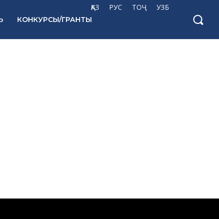
ҚАЗ
РУС
ТОҶ
УЗБ
Ь
КОНКУРСЫ/ГРАНТЫ