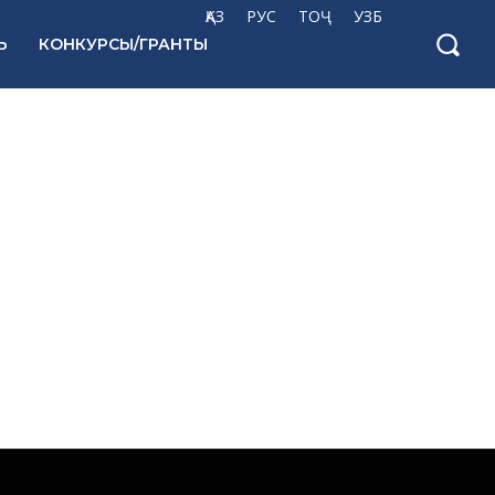
ҚАЗ
РУС
ТОҶ
УЗБ
Ь
КОНКУРСЫ/ГРАНТЫ