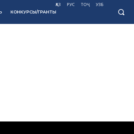
ҚАЗ
РУС
ТОҶ
УЗБ
Ь
КОНКУРСЫ/ГРАНТЫ