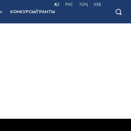
ҚАЗ
РУС
ТОҶ
УЗБ
Ь
КОНКУРСЫ/ГРАНТЫ