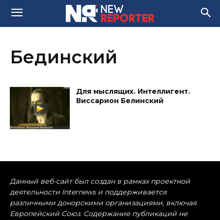
Бединский
Для мыслящих. Интеллигент.
Виссарион Белинский
Данный веб-сайт был создан в рамках проектной
деятельности Internews и поддерживается
различными донорскими организациями, включая
Европейский Союз. Содержание публикаций не