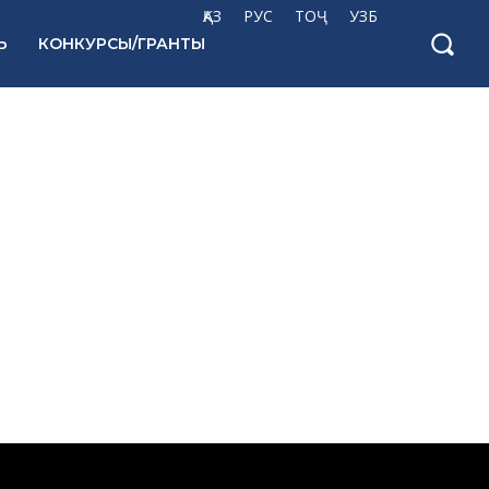
ҚАЗ
РУС
ТОҶ
УЗБ
Ь
КОНКУРСЫ/ГРАНТЫ