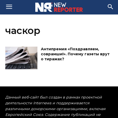
часкор
Антипремия «Поздравляем,
соврамши!». Почему газеты врут
о тиражах?
Данный веб-сайт был создан в рамках проектной
деятельности Internews и поддерживается
различными донорскими организациями, включая
Европейский Союз. Содержание публикаций не