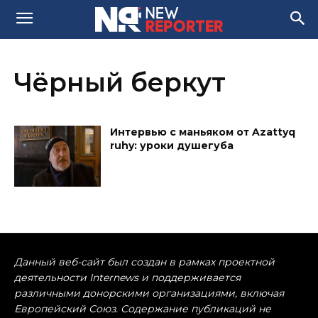
Чёрный беркут
Интервью с маньяком от Azattyq
ruhy: уроки душегуба
Данный веб-сайт был создан в рамках проектной
деятельности Internews и поддерживается
различными донорскими организациями, включая
Европейский Союз. Содержание публикаций не