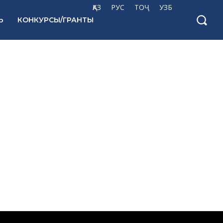
ҚАЗ
РУС
ТОҶ
УЗБ
Ь
КОНКУРСЫ/ГРАНТЫ