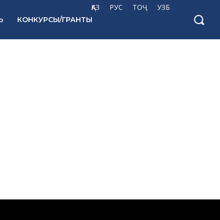
ҚАЗ
РУС
ТОҶ
УЗБ
Ь
КОНКУРСЫ/ГРАНТЫ