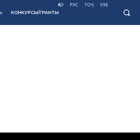
ҚАЗ
РУС
ТОҶ
УЗБ
Ь
КОНКУРСЫ/ГРАНТЫ