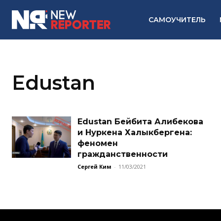
САМОУЧИТЕЛЬ
Edustan
Edustan Бейбита Алибекова
и Нуркена Халыкбергена:
феномен
гражданственности
Сергей Ким
-
11/03/2021