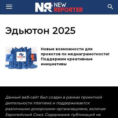
Эдьютон 2025
Новые возможности для
проектов по медиаграмотности!
Поддержим креативные
инициативы
Данный веб-сайт был создан в рамках проектной
деятельности Internews и поддерживается
различными донорскими организациями, включая
Европейский Союз. Содержание публикаций не