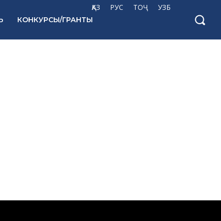
ҚАЗ
РУС
ТОҶ
УЗБ
Ь
КОНКУРСЫ/ГРАНТЫ