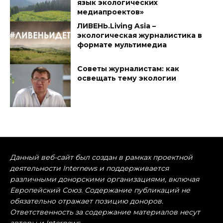
язык экологических
медиапроектов»
ЛИВЕНЬ.Living Asia –
экологическая журналистика в
формате мультимедиа
Советы журналистам: как
освещать тему экологии
Данный веб-сайт был создан в рамках проектной
деятельности Internews и поддерживается
различными донорскими организациями, включая
Европейский Союз. Содержание публикаций не
обязательно отражает позицию доноров.
Ответственность за содержание материалов несут
авторы и Internews.