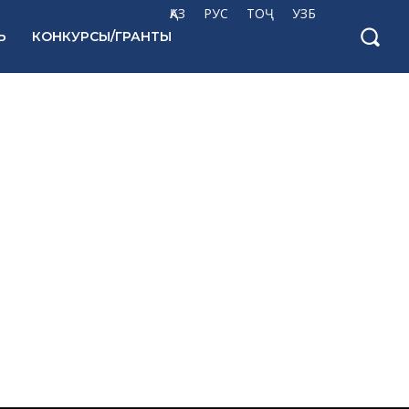
ҚАЗ
РУС
ТОҶ
УЗБ
Ь
КОНКУРСЫ/ГРАНТЫ