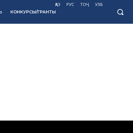
ҚАЗ
РУС
ТОҶ
УЗБ
Ь
КОНКУРСЫ/ГРАНТЫ