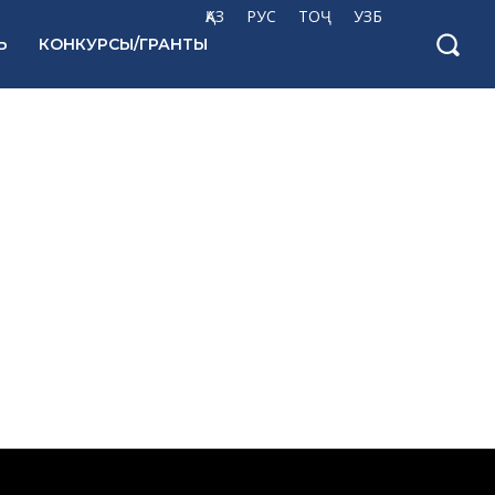
ҚАЗ
РУС
ТОҶ
УЗБ
Ь
КОНКУРСЫ/ГРАНТЫ