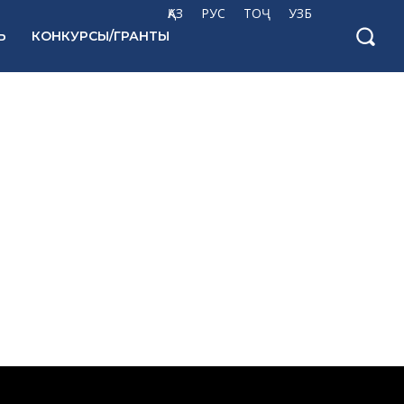
ҚАЗ
РУС
ТОҶ
УЗБ
Ь
КОНКУРСЫ/ГРАНТЫ