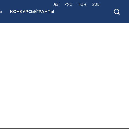
ҚАЗ
РУС
ТОҶ
УЗБ
Ь
КОНКУРСЫ/ГРАНТЫ