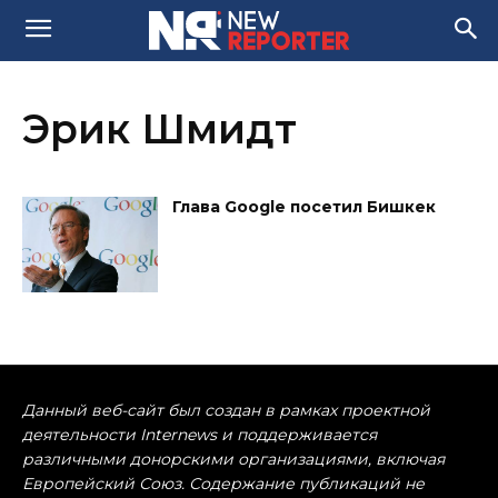
Эрик Шмидт
Глава Google посетил Бишкек
Данный веб-сайт был создан в рамках проектной
деятельности Internews и поддерживается
различными донорскими организациями, включая
Европейский Союз. Содержание публикаций не