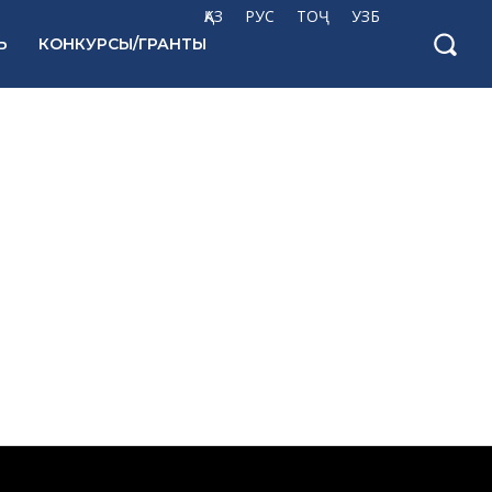
ҚАЗ
РУС
ТОҶ
УЗБ
Ь
КОНКУРСЫ/ГРАНТЫ