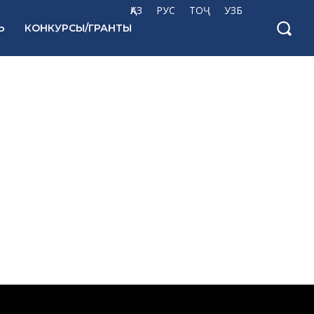
ҚАЗ
РУС
ТОҶ
УЗБ
Ь
КОНКУРСЫ/ГРАНТЫ