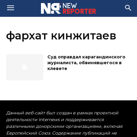
фархат кинжитаев
Суд оправдал карагандинского
журналиста, обвинявшегося в
клевете
Данный веб-сайт был создан в рамках проектной
деятельности Internews и поддерживается
различными донорскими организациями, включая
Европейский Союз. Содержание публикаций не