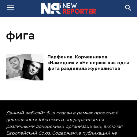
фига
Парфенов, Корчевников,
«Намедни» и «Не верю»: как одна
фига разделила журналистов
Данный веб-сайт был создан в рамках проектной
деятельности Internews и поддерживается
различными донорскими организациями, включая
Европейский Союз. Содержание публикаций не