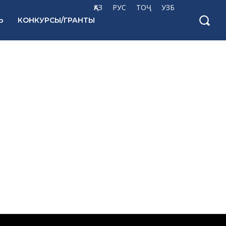
ҚАЗ
РУС
ТОҶ
УЗБ
Ь
КОНКУРСЫ/ГРАНТЫ