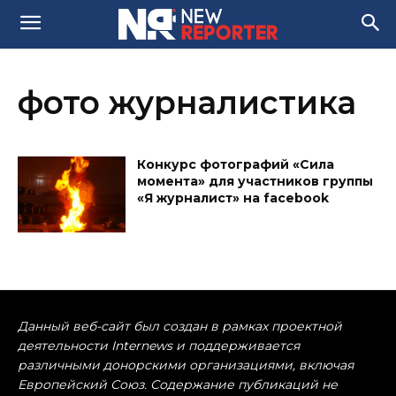
фото журналистика
Конкурс фотографий «Сила
момента» для участников группы
«Я журналист» на facebook
Данный веб-сайт был создан в рамках проектной
деятельности Internews и поддерживается
различными донорскими организациями, включая
Европейский Союз. Содержание публикаций не