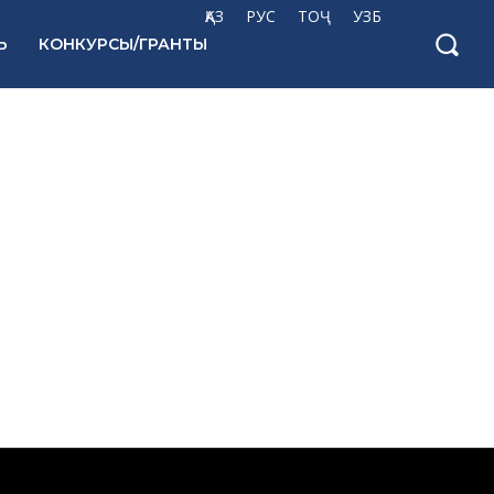
ҚАЗ
РУС
ТОҶ
УЗБ
Ь
КОНКУРСЫ/ГРАНТЫ