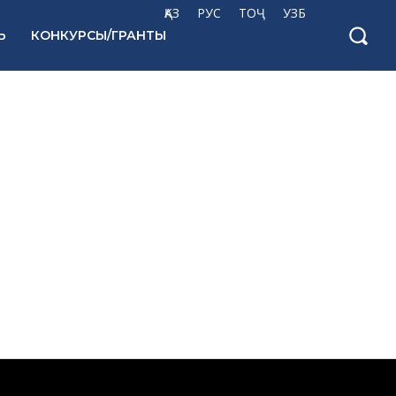
ҚАЗ
РУС
ТОҶ
УЗБ
Ь
КОНКУРСЫ/ГРАНТЫ